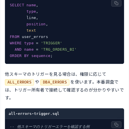
SELECT
name
,

type
,

       line,

position
,

text
FROM
WHERE
type
 = 
'TRIGGER'
AND
name
 = 
'TRG_ORDERS_BI'
ORDER
BY
sequence
;
他スキーマのトリガーを見る場合は、権限に応じて
や
を使います。本番調査で
ALL_ERRORS
DBA_ERRORS
は、トリガー所有者で接続して確認するのが分かりやすいで
す。
all-errors-trigger.sql
-- 他スキーマのトリガーエラーを確認する例