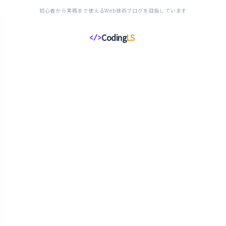
初心者から実務まで使えるWeb技術ブログを目指しています
Coding
LS
</>
コ
ー
デ
ィ
ン
グ
ラ
イ
フ
ス
タ
イ
ル