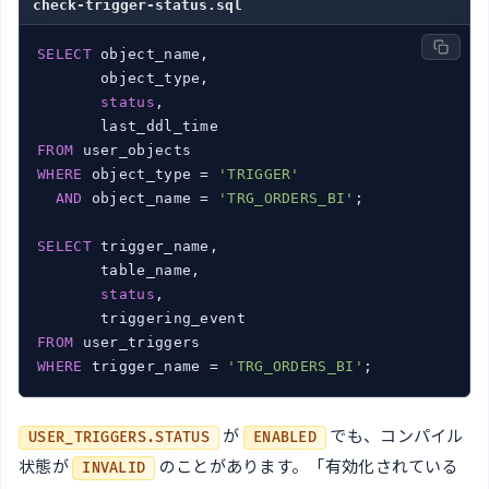
check-trigger-status.sql
SELECT
 object_name,

       object_type,

status
,

FROM
WHERE
 object_type = 
'TRIGGER'
AND
 object_name = 
'TRG_ORDERS_BI'
;

SELECT
 trigger_name,

       table_name,

status
,

FROM
WHERE
 trigger_name = 
'TRG_ORDERS_BI'
;
が
でも、コンパイル
USER_TRIGGERS.STATUS
ENABLED
状態が
のことがあります。「有効化されている
INVALID