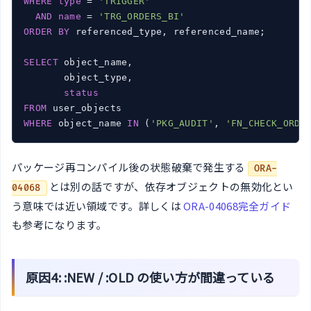
WHERE
type
 = 
'TRIGGER'
AND
name
 = 
'TRG_ORDERS_BI'
ORDER
BY
 referenced_type, referenced_name;

SELECT
 object_name,

       object_type,

status
FROM
WHERE
 object_name 
IN
 (
'PKG_AUDIT'
, 
'FN_CHECK_ORDE
パッケージ再コンパイル後の状態破棄で発生する
ORA-
とは別の話ですが、依存オブジェクトの無効化とい
04068
う意味では近い領域です。詳しくは
ORA-04068完全ガイド
も参考になります。
原因4: :NEW / :OLD の使い方が間違っている