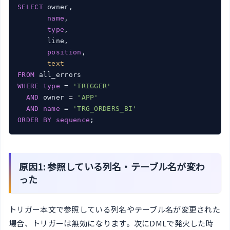
SELECT
 owner,

name
,

type
,

       line,

position
,

text
FROM
WHERE
type
 = 
'TRIGGER'
AND
 owner = 
'APP'
AND
name
 = 
'TRG_ORDERS_BI'
ORDER
BY
sequence
;
原因1: 参照している列名・テーブル名が変わ
った
トリガー本文で参照している列名やテーブル名が変更された
場合、トリガーは無効になります。次にDMLで発火した時