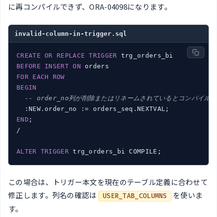
に再コンパイルできず、ORA-04098になります。
invalid-column-in-trigger.sql
CREATE
OR
REPLACE
TRIGGER
BEFORE
INSERT
ON
FOR
EACH
ROW
BEGIN
-- order_no列が削除またはリネームされているとコンパイル
END
;

/

ALTER
TRIGGER
 trg_orders_bi COMPILE;
この場合は、トリガー本文を現在のテーブル定義に合わせて
修正します。列名の確認は
を使いま
USER_TAB_COLUMNS
す。