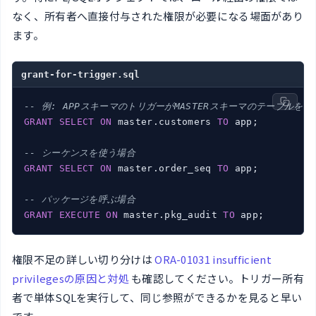
なく、所有者へ直接付与された権限が必要になる場面があり
ます。
grant-for-trigger.sql
-- 例: APPスキーマのトリガーがMASTERスキーマのテーブルを
GRANT
SELECT
ON
 master.customers 
TO
 app;

-- シーケンスを使う場合
GRANT
SELECT
ON
 master.order_seq 
TO
 app;

-- パッケージを呼ぶ場合
GRANT
EXECUTE
ON
 master.pkg_audit 
TO
 app;
権限不足の詳しい切り分けは
ORA-01031 insufficient
privilegesの原因と対処
も確認してください。トリガー所有
者で単体SQLを実行して、同じ参照ができるかを見ると早い