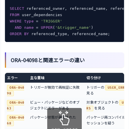
SELECT
FROM
WHERE
type
 = 
'TRIGGER'
AND
name
 = 
UPPER
(
'&trigger_name'
ORDER
BY
 referenced_type, referenced_name;
ORA-04098と関連エラーの違い
エラー
主な意味
切り分け
トリガーが無効で再検証に失敗
トリガーの
ORA-040
USER_ERROR
見る
98
ビュー・パッケージなどのオブ
対象オブジェクトの
ORA-040
USE
ジェクトにエラーがある
を見る
63
RS
パッケージ状態が破棄された
パッケージ再コンパイル後
ORA-040
セッションを疑う
68