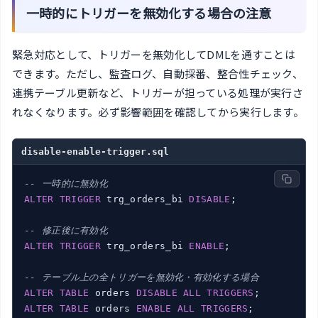
一時的にトリガーを無効化する場合の注意
緊急対応として、トリガーを無効化してDMLを通すことは
できます。ただし、監査ログ、自動採番、整合性チェック、
連携テーブル更新など、トリガーが担っている処理が実行さ
れなくなります。必ず影響範囲を確認してから実行します。
disable-enable-trigger.sql
-- 一時的に無効化
ALTER
TRIGGER
 trg_orders_bi 
DISABLE
;

-- 修正後に有効化
ALTER
TRIGGER
 trg_orders_bi 
ENABLE
;

-- テーブル上の全トリガーを無効化・有効化する場合
ALTER
TABLE
 orders 
DISABLE
ALL
TRIGGERS
ALTER
TABLE
 orders 
ENABLE
ALL
TRIGGERS
;