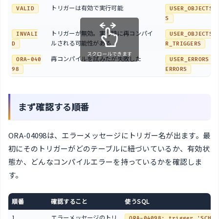
トリガーは有効で実行可能
VALID
USER_OBJECTS.
S
トリガーが無効。実行時に再コンパイ
INVALI
USER_OBJECTS
ルされる可能性がある
D
R_TRIGGERS
スクロールできます
再コンパイルを試みたが失敗した
ORA-040
USER_ERRORS
98
ERRORS
まず確認する順番
ORA-04098は、エラーメッセージにトリガー名が出ます。最
初にそのトリガーがどのテーブルに紐づいているか、有効状
態か、どんなコンパイルエラーを持っているかを確認しま
す。
順番
確認すること
使うSQL
1
エラーメッセージのトリ
ORA-04098: trigger 'SCHEM