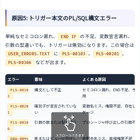
原因5: トリガー本文のPL/SQL構文エラー
単純なセミコロン漏れ、
の不足、変数宣言漏れ、
END IF
引数の型違いでも、トリガーは無効になります。この場合は
に
、
、
USER_ERRORS.TEXT
PLS-00103
PLS-00201
などが出ます。
PLS-00306
エラー
意味
よくある原因
構文として不正
セミコロン漏れ、END不足、予
PLS-0010
用
3
識別子が宣言されていな
変数名ミス、権限不足、存在しな
PLS-0020
い
ケージ
1
引数の数または型が違う
プロシージャ呼び出しの引数不一
PLS-0030
6
スクロールできます
表またはビューが存在し
参照先名ミス、直接権限不足
ORA-0094