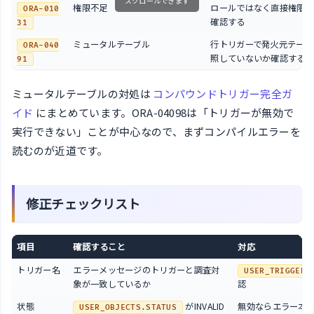
スクロールできます
権限不足
ロールではなく直接権限が
ORA-010
確認する
31
ミュータルテーブル
行トリガーで発火元テーブ
ORA-040
照していないか確認する
91
ミュータルテーブルの対処は
コンパウンドトリガー完全ガ
イド
にまとめています。ORA-04098は「トリガーが無効で
実行できない」ことが中心なので、まずコンパイルエラーを
読むのが近道です。
修正チェックリスト
項目
確認すること
対応
トリガー名
エラーメッセージのトリガーと調査対
USER_TRIGGERS
象が一致しているか
認
状態
がINVALID
無効ならエラー本
USER_OBJECTS.STATUS