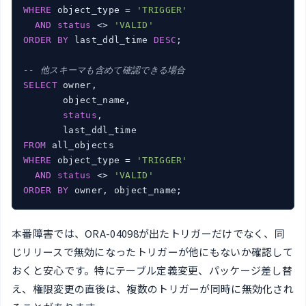
WHERE
 object_type = 
'TRIGGER'
AND
status
 <> 
'VALID'
ORDER
BY
 last_ddl_time 
DESC
;

-- 他スキーマも含めて確認できる場合
SELECT
 owner,

       object_name,

status
,

FROM
WHERE
 object_type = 
'TRIGGER'
AND
status
 <> 
'VALID'
ORDER
BY
 owner, object_name;
本番障害では、ORA-04098が出たトリガーだけでなく、同
じリリースで無効になったトリガーが他にもないか確認して
おくと安心です。特にテーブル定義変更、パッケージ差し替
え、権限変更の直後は、複数のトリガーが同時に無効化され