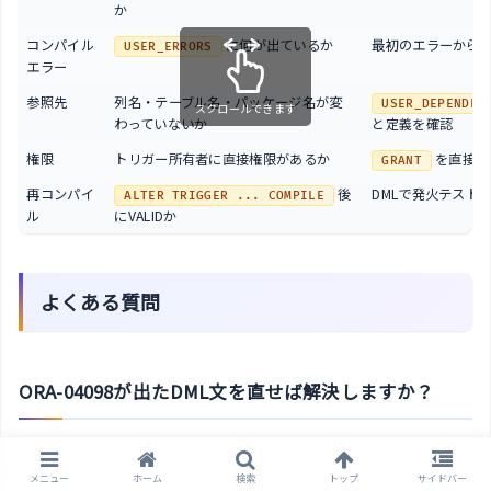
か
コンパイル
に何が出ているか
最初のエラーから
USER_ERRORS
エラー
参照先
列名・テーブル名・パッケージ名が変
USER_DEPENDEN
スクロールできます
わっていないか
と定義を確認
権限
トリガー所有者に直接権限があるか
を直接付
GRANT
再コンパイ
後
DMLで発火テスト
ALTER TRIGGER ... COMPILE
ル
にVALIDか
よくある質問
ORA-04098が出たDML文を直せば解決しますか？
多くの場合、DML文ではなく発火したトリガー側の問題で
メニュー
ホーム
検索
トップ
サイドバー
す。エラーメッセージに出ているトリガー名を確認し、