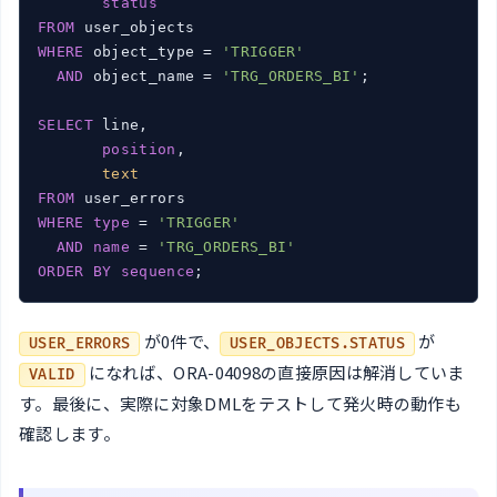
status
FROM
WHERE
 object_type = 
'TRIGGER'
AND
 object_name = 
'TRG_ORDERS_BI'
;

SELECT
 line,

position
,

text
FROM
WHERE
type
 = 
'TRIGGER'
AND
name
 = 
'TRG_ORDERS_BI'
ORDER
BY
sequence
;
が0件で、
が
USER_ERRORS
USER_OBJECTS.STATUS
になれば、ORA-04098の直接原因は解消していま
VALID
す。最後に、実際に対象DMLをテストして発火時の動作も
確認します。