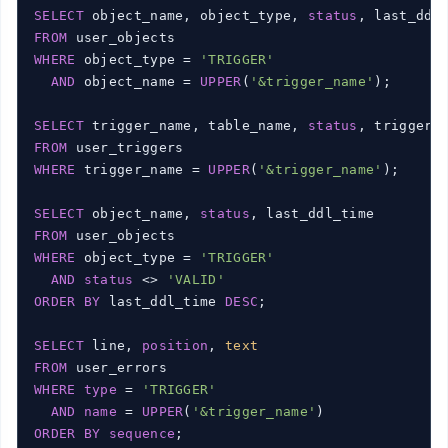
SELECT
 object_name, object_type, 
status
FROM
WHERE
 object_type = 
'TRIGGER'
AND
 object_name = 
UPPER
(
'&trigger_name'
);

SELECT
 trigger_name, table_name, 
status
FROM
WHERE
 trigger_name = 
UPPER
(
'&trigger_name'
);

SELECT
 object_name, 
status
FROM
WHERE
 object_type = 
'TRIGGER'
AND
status
 <> 
'VALID'
ORDER
BY
 last_ddl_time 
DESC
;

SELECT
 line, 
position
, 
text
FROM
WHERE
type
 = 
'TRIGGER'
AND
name
 = 
UPPER
(
'&trigger_name'
ORDER
BY
sequence
;
