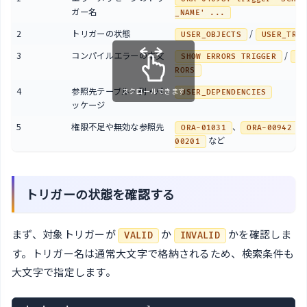
ガー名
_NAME' ...
2
トリガーの状態
/
USER_OBJECTS
USER_TRIG
3
コンパイルエラーの本文
/
SHOW ERRORS TRIGGER
US
RORS
4
参照先テーブル・列・パ
スクロールできます
USER_DEPENDENCIES
ッケージ
5
権限不足や無効な参照先
、
、
ORA-01031
ORA-00942
など
00201
トリガーの状態を確認する
まず、対象トリガーが
か
かを確認しま
VALID
INVALID
す。トリガー名は通常大文字で格納されるため、検索条件も
大文字で指定します。