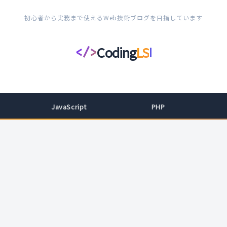
初心者から実務まで使えるWeb技術ブログを目指しています
Coding
LS
</>
コ
ー
デ
ィ
JavaScript
PHP
ン
グ
ラ
イ
フ
ス
タ
イ