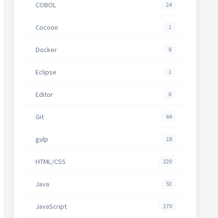
COBOL
24
Cocoon
1
Docker
8
Eclipse
1
Editor
6
Git
64
gulp
18
HTML/CSS
220
Java
53
JavaScript
270