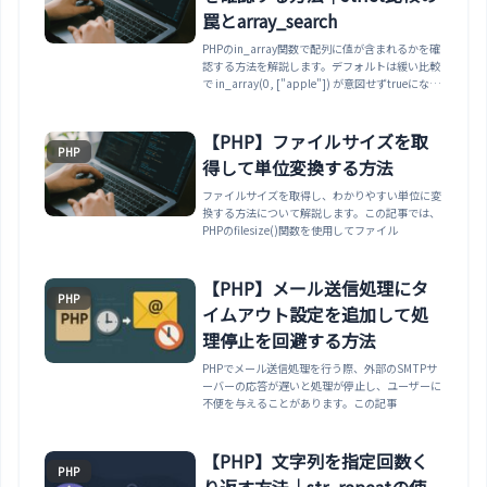
罠とarray_search
PHPのin_array関数で配列に値が含まれるかを確
認する方法を解説します。デフォルトは緩い比較
で in_array(0, ["apple"]) が意図せずtrueになる
落とし穴があるため、第3引数のstrictをtrueにす
るのが安全です。キーの位置を得る
array_search、キーの存在確認との違いまでま
【PHP】ファイルサイズを取
PHP
とめます。
得して単位変換する方法
ファイルサイズを取得し、わかりやすい単位に変
換する方法について解説します。この記事では、
PHPのfilesize()関数を使用してファイル
【PHP】メール送信処理にタ
PHP
イムアウト設定を追加して処
理停止を回避する方法
PHPでメール送信処理を行う際、外部のSMTPサ
ーバーの応答が遅いと処理が停止し、ユーザーに
不便を与えることがあります。この記事
【PHP】文字列を指定回数く
PHP
り返す方法｜str_repeatの使