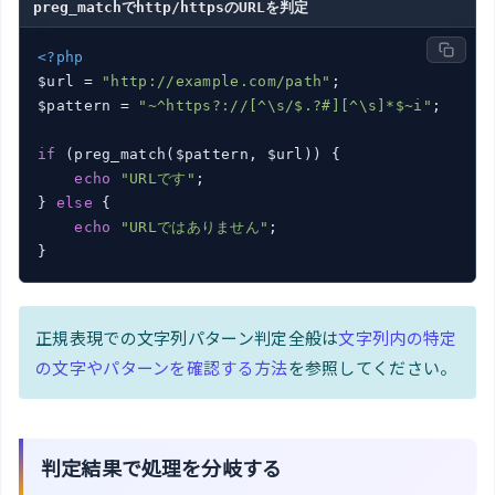
preg_matchでhttp/httpsのURLを判定
<?php
$url = 
"http://example.com/path"
;

$pattern = 
"~^https?://[^\s/$.?#][^\s]*$~i"
;

if
 (preg_match($pattern, $url)) {

echo
"URLです"
;

} 
else
 {

echo
"URLではありません"
;

正規表現での文字列パターン判定全般は
文字列内の特定
の文字やパターンを確認する方法
を参照してください。
判定結果で処理を分岐する