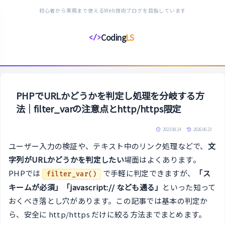
初心者から実務まで使えるWeb技術ブログを目指しています
Coding
LS
</>
コ
ー
デ
ィ
ン
PHPでURLかどうかを判定し処理を分岐する方
グ
法｜filter_varの注意点とhttp/https限定
ラ
イ
2023.08.24
2026.06.23
フ
ユーザー入力の検証や、テキスト中のリンク処理などで、
文
ス
字列がURLかどうかを判定したい
場面はよくあります。
タ
PHPでは
で手軽に判定できますが、
「ス
filter_var()
イ
キームが必須」「javascript:// なども通る」
といった知って
ル
おくべき落とし穴があります。この記事では基本の判定か
ら、安全に http/https だけに絞る方法までまとめます。