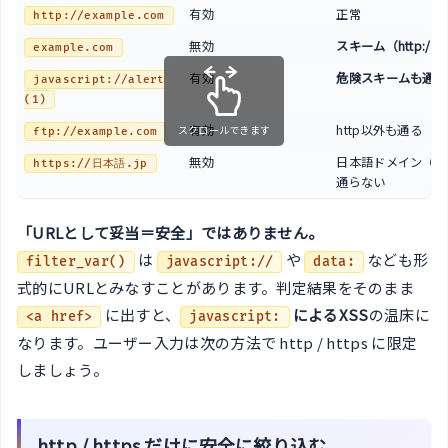
有効
正常
http://example.com
無効
スキーム（http://
example.com
有効
危険スキームも通る
javascript://alert
(1)
有効
http以外も通る
スクロールできます
ftp://example.com
無効
日本語ドメイン（ID
https://日本語.jp
通らない
「URLとして妥当＝安全」ではありません。
は
や
なども形
filter_var()
javascript://
data:
式的にURLとみなすことがあります。判定結果をそのまま
に出すと、
によるXSS
の温床に
<a href>
javascript:
なります。ユーザー入力は次の方法で http / https に限定
しましょう。
http / https だけに安全に絞り込む