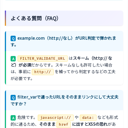
よくある質問（FAQ）
example.com（http://なし）がURL判定で弾かれま
Q
す。
は
スキーム（http:// な
A
FILTER_VALIDATE_URL
ど）が必須
だからです。スキームなしも許可したい場合
は、事前に
を補ってから判定するなどの工夫
http://
が必要です。
filter_varで通ったURLをそのままリンクにして大丈夫
Q
ですか？
危険です。
や
なども形式
A
javascript://
data:
的に通るため、
そのまま
に出すとXSSの恐れ
があ
href