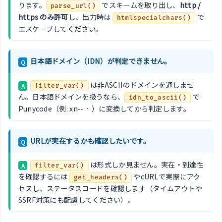
ります。
でスキームを取り出し、
http /
parse_url()
https のみ許可
し、出力時は
で
htmlspecialchars()
エスケープしてください。
日本語ドメイン（IDN）が判定できません。
Q
は非ASCIIのドメインを通しませ
A
filter_var()
ん。日本語ドメインを扱うなら、
で
idn_to_ascii()
Punycode（例: xn--…）に変換してから判定します。
URLが実在するかも確認したいです。
Q
は形式しか見ません。実在・到達性
A
filter_var()
を確認するには
やcURLで実際にアク
get_headers()
セスし、ステータスコードを確認します（タイムアウトや
SSRF対策にも配慮してください）。