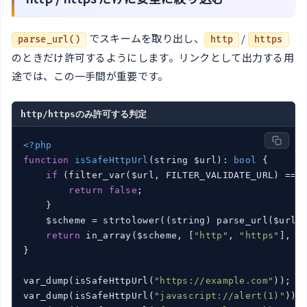
でスキームを取り出し、
/
parse_url()
http
https
のときだけ許可するようにします。リンクとして出力する用
途では、この一手間が重要です。
http/httpsのみ許可する判定
<?php
function
isSafeHttpUrl
(string $url)
: 
bool
{

if
 (filter_var($url, FILTER_VALIDATE_URL) ===
return
false
;

    }

    $scheme = strtolower((string) parse_url($url, 
return
 in_array($scheme, [
"http"
, 
"https"
], 
t
}

var_dump(isSafeHttpUrl(
"https://example.com"
)); 
/
var_dump(isSafeHttpUrl(
"javascript://alert(1)"
));