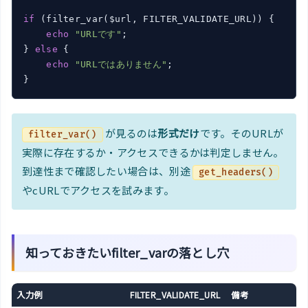
if
 (filter_var($url, FILTER_VALIDATE_URL)) {

echo
"URLです"
;

} 
else
 {

echo
"URLではありません"
;

が見るのは
形式だけ
です。そのURLが
filter_var()
実際に存在するか・アクセスできるかは判定しません。
到達性まで確認したい場合は、別途
get_headers()
やcURLでアクセスを試みます。
知っておきたいfilter_varの落とし穴
入力例
FILTER_VALIDATE_URL
備考