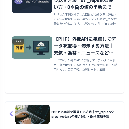
い方・0や負の値の挙動まで
PHPで文字列を指定した回数だけ繰り返し連結す
る方法を解説します。最もシンプルなstr_repeat
関数を中心に、forループやarray_fill＋implode
との使い分け、回数に0や負の値を渡したときの
挙動、区切り線や桁揃えなどの実用例までまとめ
ます。
【PHP】外部APIに接続してデ
PHP
ータを取得・表示する方法｜
天気・為替・ニュースなどの
活用例
PHPでは、外部のAPIに接続してリアルタイムな
データを取得し、Webサイト上に表示することが
可能です。天気予報、為替レート、最新ニ
PHPで文字列を置換する方法｜str_replaceと
preg_replaceの使い分け・配列置換の罠