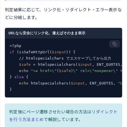
判定結果に応じて、リンク化・リダイレクト・エラー表示な
どに分岐します。
URLなら安全にリンク化、違えばそのまま表示
if
 (isSafeHttpUrl(
$input
)) {

    // htmlspecialchars でエスケープしてから出力

$safe
 = htmlspecialchars(
$input
, ENT_QUOTES, 
echo
"<a href=\"{
$safe
}\" rel=\"noopener\" ta
} 
else
 {

echo
 htmlspecialchars(
$input
, ENT_QUOTES, 
"UT
判定後にページ遷移させたい場合の方法は
リダイレクト
を行う方法まとめ
で解説しています。