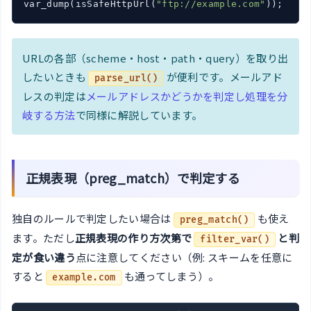
var_dump(isSafeHttpUrl(
"ftp://example.com"
));   
/
URLの各部（scheme・host・path・query）を取り出
したいときも
が便利です。メールアド
parse_url()
レスの判定は
メールアドレスかどうかを判定し処理を分
岐する方法
で同様に解説しています。
正規表現（preg_match）で判定する
独自のルールで判定したい場合は
も使え
preg_match()
ます。ただし
正規表現の作り方次第で
と判
filter_var()
定が食い違う
点に注意してください（例: スキームを任意に
すると
も通ってしまう）。
example.com