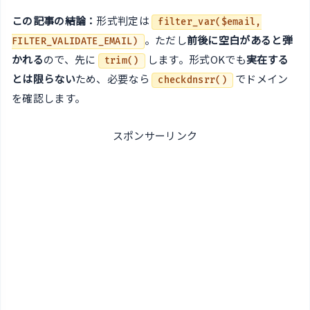
この記事の結論：
形式判定は
filter_var($email,
。ただし
前後に空白があると弾
FILTER_VALIDATE_EMAIL)
かれる
ので、先に
します。形式OKでも
実在する
trim()
とは限らない
ため、必要なら
でドメイン
checkdnsrr()
を確認します。
スポンサーリンク