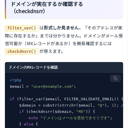
ドメインが実在するか確認する
（checkdnsrr）
は
形式しか見ません
。「そのアドレスが実
filter_var()
際に存在するか」までは分かりません。ドメインがメール受
信可能か（MXレコードがあるか）を簡易確認するには
が使えます。
checkdnsrr()
ドメインのMXレコードを確認
<?php
$email = 
"user@example.com"
;

if
 (filter_var($email, FILTER_VALIDATE_EMAIL)) {

    $domain = substr(strrchr($email, 
"@"
), 
1
); 
//
if
 (checkdnsrr($domain, 
"MX"
)) {

echo
"ドメインはメールを受信できそうです"
;

    } 
else
 {
