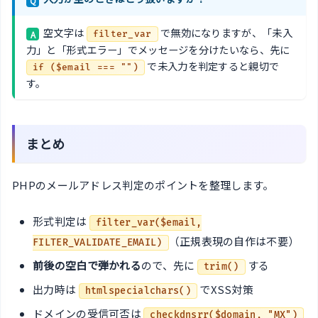
Q
空文字は
で無効になりますが、「未入
A
filter_var
力」と「形式エラー」でメッセージを分けたいなら、先に
で未入力を判定すると親切で
if ($email === "")
す。
まとめ
PHPのメールアドレス判定のポイントを整理します。
形式判定は
filter_var($email,
（正規表現の自作は不要）
FILTER_VALIDATE_EMAIL)
前後の空白で弾かれる
ので、先に
する
trim()
出力時は
でXSS対策
htmlspecialchars()
ドメインの受信可否は
checkdnsrr($domain, "MX")