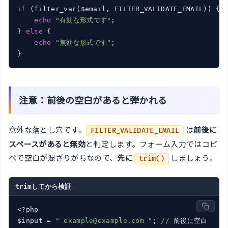
if
 (filter_var($email, FILTER_VALIDATE_EMAIL)) {

echo
"有効な形式です"
;

} 
else
 {

echo
"無効な形式です"
;

注意：前後の空白があると弾かれる
意外な落とし穴です。
は
前後に
FILTER_VALIDATE_EMAIL
スペースがあると無効
と判定します。フォーム入力ではコピ
ペで空白が混ざりがちなので、
先に
しましょう。
trim()
trimしてから検証
<?php

$input = 
" example@example.com "
; 
//
 前後に空白
