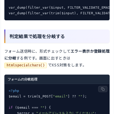
var_dump(filter_var($input, FILTER_VALIDATE_EMAIL
var_dump(filter_var(trim($input), FILTER_VALIDATE
判定結果で処理を分岐する
フォーム送信時に、形式チェックして
エラー表示か登録処理
に分岐
する例です。画面に出すときは
でXSS対策をします。
htmlspecialchars()
フォームの分岐処理
<?php
$email = trim($_POST[
"email"
] ?? 
""
);

if
 ($email === 
""
) {

    $error = 
"メールアドレスを入力してください"
;
