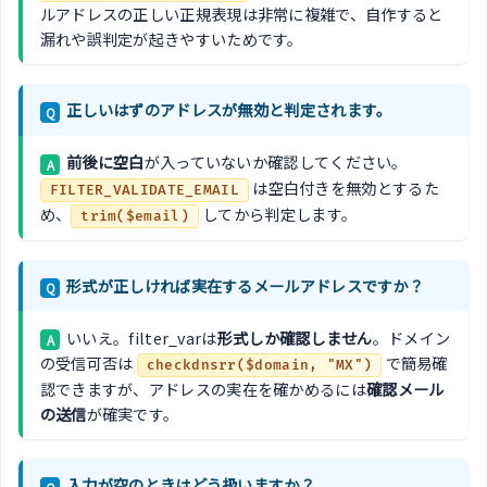
ルアドレスの正しい正規表現は非常に複雑で、自作すると
漏れや誤判定が起きやすいためです。
正しいはずのアドレスが無効と判定されます。
Q
前後に空白
が入っていないか確認してください。
A
は空白付きを無効とするた
FILTER_VALIDATE_EMAIL
め、
してから判定します。
trim($email)
形式が正しければ実在するメールアドレスですか？
Q
いいえ。filter_varは
形式しか確認しません
。ドメイン
A
の受信可否は
で簡易確
checkdnsrr($domain, "MX")
認できますが、アドレスの実在を確かめるには
確認メール
の送信
が確実です。
入力が空のときはどう扱いますか？