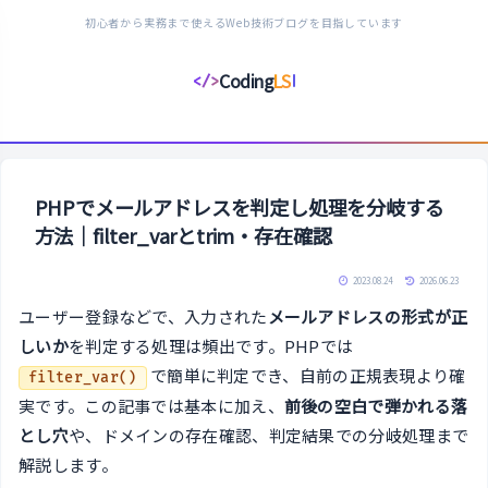
初心者から実務まで使えるWeb技術ブログを目指しています
Coding
LS
</>
コ
ー
デ
ィ
ン
PHPでメールアドレスを判定し処理を分岐する
グ
方法｜filter_varとtrim・存在確認
ラ
イ
2023.08.24
2026.06.23
フ
ユーザー登録などで、入力された
メールアドレスの形式が正
ス
しいか
を判定する処理は頻出です。PHPでは
タ
で簡単に判定でき、自前の正規表現より確
filter_var()
イ
実です。この記事では基本に加え、
前後の空白で弾かれる落
ル
とし穴
や、ドメインの存在確認、判定結果での分岐処理まで
解説します。