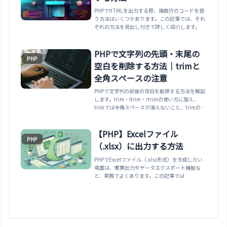
PHPでHTMLを出力する際、複数行のコードを扱
う方法はいくつかあります。この記事では、それ
ぞれの方法を見出し付きで詳しく紹介します。
PHPで文字列の先頭・末尾の
PHP
空白を削除する方法｜trimと
全角スペースの注意
PHPで文字列の前後の空白を削除する方法を解説
します。trim・ltrim・rtrimの使い方に加え、
trimでは全角スペースが消えないこと、trimの文
字マスクに全角を足すと文字化けする落とし穴
と、preg_replaceで安全に削除する方法までま
とめます。
【PHP】Excelファイル
PHP
（.xlsx）に出力する方法
PHPでExcelファイル（.xlsx形式）を生成したい
場面は、帳票出力やデータエクスポート機能な
ど、実務でよくあります。この記事では