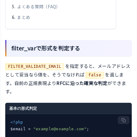
よくある質問（FAQ）
まとめ
filter_varで形式を判定する
を指定すると、メールアドレス
FILTER_VALIDATE_EMAIL
として妥当なら値を、そうでなければ
を返しま
false
す。自前の正規表現より
RFCに沿った確実な判定
ができま
す。
基本の形式判定
<?php
$email = 
"example@example.com"
;
