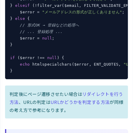
} 
elseif
 (!filter_var($email, FILTER_VALIDATE_EMAI
    $error = 
"メールアドレスの形式が正しくありません"
;

} 
else
 {

// 形式OK → 登録などの処理へ
// ... 登録処理 ...
    $error = 
null
;

}

if
 ($error !== 
null
) {

echo
 htmlspecialchars($error, ENT_QUOTES, 
"UT
判定後にページ遷移させたい場合は
リダイレクトを行う
方法
、URLの判定は
URLかどうかを判定する方法
が同様
の考え方で参考になります。