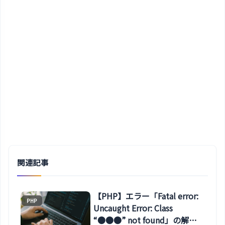
関連記事
【PHP】エラー「Fatal error:
PHP
Uncaught Error: Class
“●●●” not found」の解決