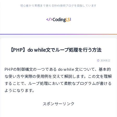
初心者から実務まで使えるWeb技術ブログを目指しています
Coding
LS
</>
コ
ー
デ
ィ
ン
【PHP】do while文でループ処理を行う方法
グ
ラ
2024.08.22
イ
PHPの制御構文の一つである do while 文について、基本的
フ
な使い方や実際の使用例を交えて解説します。この文を理解
ス
することで、ループ処理において柔軟なプログラムが書ける
タ
ようになります。
イ
ル
スポンサーリンク