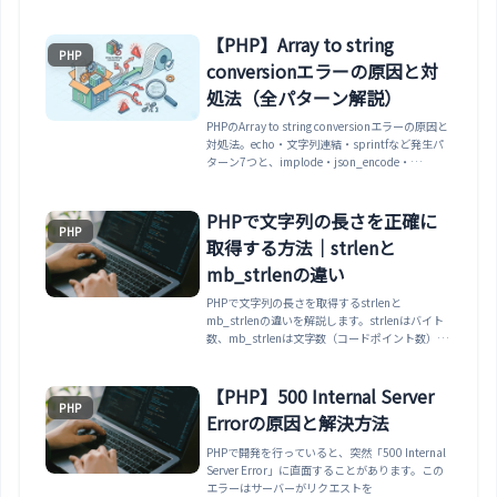
【PHP】Array to string
PHP
conversionエラーの原因と対
処法（全パターン解説）
PHPのArray to string conversionエラーの原因と
対処法。echo・文字列連結・sprintfなど発生パ
ターン7つと、implode・json_encode・
is_arrayなど状況別の正しい解決策をコード例付
きで網羅的に解説。
PHPで文字列の長さを正確に
PHP
取得する方法｜strlenと
mb_strlenの違い
PHPで文字列の長さを取得するstrlenと
mb_strlenの違いを解説します。strlenはバイト
数、mb_strlenは文字数（コードポイント数）を
返します。日本語で値がずれる理由、バイト長が
必要な場面、結合文字や絵文字での注意点（書記
素）までまとめます。
【PHP】500 Internal Server
PHP
Errorの原因と解決方法
PHPで開発を行っていると、突然「500 Internal
Server Error」に直面することがあります。この
エラーはサーバーがリクエストを