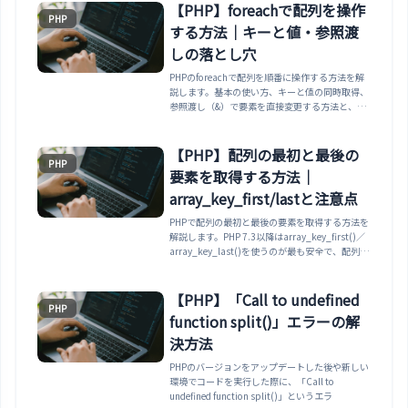
【PHP】foreachで配列を操作
PHP
する方法｜キーと値・参照渡
しの落とし穴
PHPのforeachで配列を順番に操作する方法を解
説します。基本の使い方、キーと値の同時取得、
参照渡し（&）で要素を直接変更する方法と、
unsetを忘れると最後の要素が壊れる有名な落と
し穴、break/continueまで実行確認済みでまと
めます。
【PHP】配列の最初と最後の
PHP
要素を取得する方法｜
array_key_first/lastと注意点
PHPで配列の最初と最後の要素を取得する方法を
解説します。PHP 7.3以降はarray_key_first()／
array_key_last()を使うのが最も安全で、配列を
変更せず連想配列にも対応します。reset()・
end()やarray_shift()・array_pop()との違い、
連想配列・空配列での注意点までまとめます。
【PHP】「Call to undefined
PHP
function split()」エラーの解
決方法
PHPのバージョンをアップデートした後や新しい
環境でコードを実行した際に、「Call to
undefined function split()」というエラ