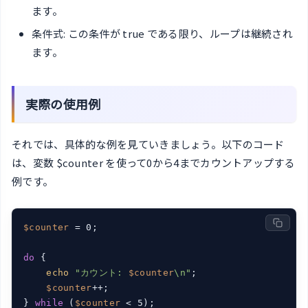
ます。
条件式: この条件が true である限り、ループは継続され
ます。
実際の使用例
それでは、具体的な例を見ていきましょう。以下のコード
は、変数 $counter を使って0から4までカウントアップする
例です。
$counter
 = 0;

do
 {

echo
"カウント: 
$counter
\n"
;

$counter
++;

} 
while
 (
$counter
 < 5);