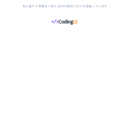
初心者から実務まで使えるWeb技術ブログを目指しています
Coding
LS
</>
コ
ー
デ
ィ
ン
グ
ラ
イ
フ
ス
タ
イ
ル