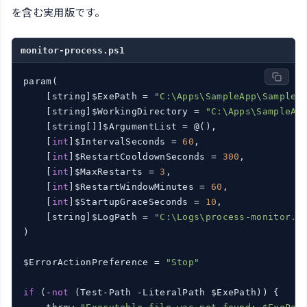
を含む実用版です。
monitor-process.ps1
param(

    [string]$ExePath = 
"C:\Apps\SampleApp\SampleA
    [string]$WorkingDirectory = 
"C:\Apps\SampleAp
    [string[]]$ArgumentList = @(),

    [
int
]$IntervalSeconds = 
60
,

    [
int
]$RestartCooldownSeconds = 
300
,

    [
int
]$MaxRestarts = 
3
,

    [
int
]$RestartWindowMinutes = 
60
,

    [
int
]$StartupGraceSeconds = 
10
,

    [string]$LogPath = 
"C:\Logs\process-monitor.l
)

$ErrorActionPreference = 
"Stop"
if
 (-
not
 (Test-Path -LiteralPath $ExePath)) {
