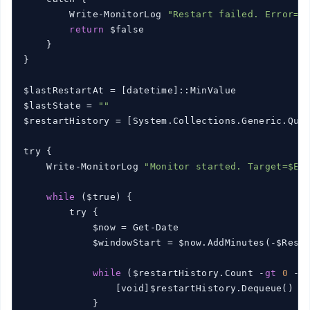
        Write-MonitorLog 
"Restart failed. Error=$
return
 $false

    }

}

$lastRestartAt = [datetime]::MinValue

$lastState = 
""
$restartHistory = [System.Collections.Generic.Queu
try {

    Write-MonitorLog 
"Monitor started. Target=$Ex
while
 ($true) {

        try {

            $now = Get-Date

            $windowStart = $now.AddMinutes(-$Resta
while
 ($restartHistory.Count -
gt
0
 -
a
                [void]$restartHistory.Dequeue()

            }
