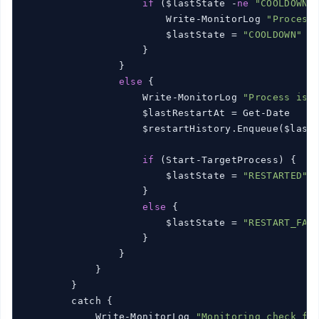
if
 ($lastState -
ne
"COOLDOWN"
)
                        Write-MonitorLog 
"Process
                        $lastState = 
"COOLDOWN"
                    }

                }

else
 {

                    Write-MonitorLog 
"Process is 
                    $lastRestartAt = Get-Date

                    $restartHistory.Enqueue($lastR
if
 (Start-TargetProcess) {

                        $lastState = 
"RESTARTED"
                    }

else
 {

                        $lastState = 
"RESTART_FAI
                    }

                }

            }

        }

        catch {

            Write-MonitorLog 
"Monitoring check fa