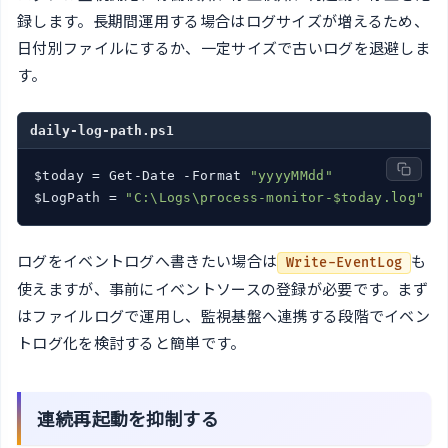
録します。長期間運用する場合はログサイズが増えるため、
日付別ファイルにするか、一定サイズで古いログを退避しま
す。
daily-log-path.ps1
$today = Get-Date -Format 
"yyyyMMdd"
$LogPath = 
"C:\Logs\process-monitor-$today.log"
ログをイベントログへ書きたい場合は
も
Write-EventLog
使えますが、事前にイベントソースの登録が必要です。まず
はファイルログで運用し、監視基盤へ連携する段階でイベン
トログ化を検討すると簡単です。
連続再起動を抑制する