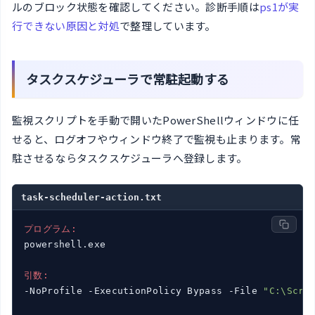
ルのブロック状態を確認してください。診断手順は
ps1が実
行できない原因と対処
で整理しています。
タスクスケジューラで常駐起動する
監視スクリプトを手動で開いたPowerShellウィンドウに任
せると、ログオフやウィンドウ終了で監視も止まります。常
駐させるならタスクスケジューラへ登録します。
task-scheduler-action.txt
プログラム:
powershell.exe

引数:
-NoProfile -ExecutionPolicy Bypass -File 
"C:\Scri