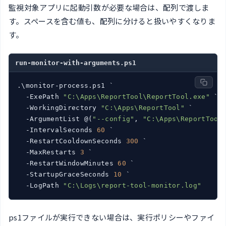
監視対象アプリに起動引数が必要な場合は、配列で渡しま
す。スペースを含む値も、配列に分けると扱いやすくなりま
す。
run-monitor-with-arguments.ps1
.\monitor-process.ps1 `

  -ExePath 
"C:\Apps\ReportTool\ReportTool.exe"
 `

  -WorkingDirectory 
"C:\Apps\ReportTool"
 `

  -ArgumentList @(
"--config"
, 
"C:\Apps\ReportTool
  -IntervalSeconds 
60
 `

  -RestartCooldownSeconds 
300
 `

  -MaxRestarts 
3
 `

  -RestartWindowMinutes 
60
 `

  -StartupGraceSeconds 
10
 `

  -LogPath 
"C:\Logs\report-tool-monitor.log"
ps1ファイルが実行できない場合は、実行ポリシーやファイ