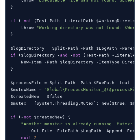
    throw 
"Executable file was not found: $ExePat
}

if
 (-
not
 (Test-Path -LiteralPath $WorkingDirectory
    throw 
"Working directory was not found: $Work
}

if
 ($logDirectory -
and
 -
not
 (Test-Path -LiteralPat
    New-Item -Path $logDirectory -ItemType Directo
}

$processFile = Split-Path -Path $ExePath -Leaf

$mutexName = 
"Global\ProcessMonitor_$($processFil
$createdNew = $false

$mutex = [System.Threading.Mutex]::new($true, $mu
if
 (-
not
 $createdNew) {

"Another monitor is already running. Mutex: $
        Out-File -FilePath $LogPath -Append -Encod
exit
2