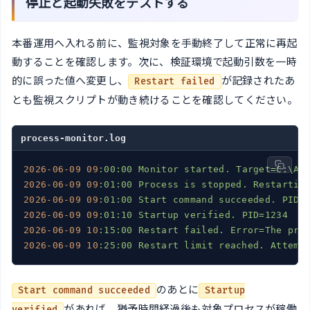
停止と起動失敗をテストする
本番運用へ入れる前に、監視対象を手動終了して正常に再起
動することを確認します。次に、検証環境で起動引数を一時
的に誤った値へ変更し、
が記録されたあ
Restart failed
とも監視スクリプトが動き続けることを確認してください。
process-monitor.log
2026
-06
-09
09
:00:00
Monitor
started.
Target=C:\Ap
2026
-06
-09
09
:01:00
Process
is
stopped.
Restartin
2026
-06
-09
09
:01:00
Start
command
succeeded.
PID=
2026
-06
-09
09
:01:10
Startup
verified.
PID=1234
2026
-06
-09
10
:15:00
Restart
failed.
Error=The
pro
2026
-06
-09
10
:25:00
Restart
limit
reached.
Attemp
のあとに
Start command succeeded
Startup
があれば、猶予時間経過後も対象プロセスが稼働
verified