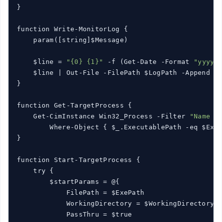
}

function Write-MonitorLog {

    param([string]$Message)

    $line = 
"{0} {1}"
 -f (Get-Date -Format 
"yyyy-
    $line | Out-File -FilePath $LogPath -Append -E
}

function Get-TargetProcess {

    Get-CimInstance Win32_Process -Filter 
"Name =
        Where-Object { $_.ExecutablePath -eq $ExeP
}

function Start-TargetProcess {

    try {

        $startParams = @{

            FilePath = $ExePath

            WorkingDirectory = $WorkingDirectory

            PassThru = $true
