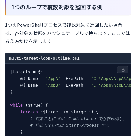
1つのループで複数対象を巡回する例
1つのPowerShellプロセスで複数対象を巡回したい場合
は、各対象の状態をハッシュテーブルで持ちます。ここでは
考え方だけを示します。
multi-target-loop-outline.ps1
$targets = @(

    @{ Name = 
"AppA"
; ExePath = 
"C:\Apps\AppA\App
    @{ Name = 
"AppB"
; ExePath = 
"C:\Apps\AppB\App
)

while
 ($true) {

foreach
 ($target in $targets) {

# 対象ごとに Get-CimInstance で存在確認し、
# 停止していれば Start-Process する
    }
