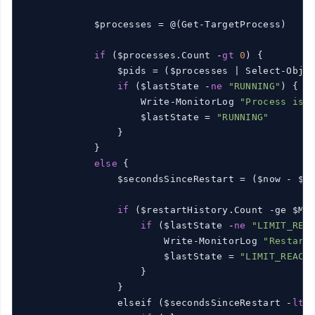
            $processes = @(Get-TargetProcess)

if
 ($processes.Count -
gt
0
) {

                $pids = ($processes | Select-Obje
if
 ($lastState -
ne
"RUNNING"
) {

                    Write-MonitorLog 
"Process is 
                    $lastState = 
"RUNNING"
                }

            }

else
 {

                $secondsSinceRestart = ($now - $la
if
 ($restartHistory.Count -ge $Max
if
 ($lastState -
ne
"LIMIT_REA
                        Write-MonitorLog 
"Restart
                        $lastState = 
"LIMIT_REACH
                    }

                }

                elseif ($secondsSinceRestart -
lt
 