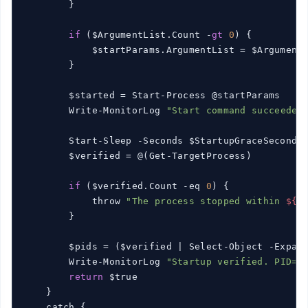
        }

if
 ($ArgumentList.Count -
gt
0
) {

            $startParams.ArgumentList = $ArgumentL
        }

        $started = Start-Process @startParams

        Write-MonitorLog 
"Start command succeeded
        Start-Sleep -Seconds $StartupGraceSeconds

        $verified = @(Get-TargetProcess)

if
 ($verified.Count -eq 
0
) {

            throw 
"The process stopped within 
${S
        }

        $pids = ($verified | Select-Object -Expan
        Write-MonitorLog 
"Startup verified. PID=$
return
 $true

    }

    catch {
