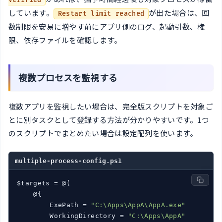
しています。
が出た場合は、回
Restart limit reached
数制限を安易に増やす前にアプリ側のログ、起動引数、権
限、依存ファイルを確認します。
複数プロセスを監視する
複数アプリを監視したい場合は、完全版スクリプトを対象ご
とに別タスクとして登録する方法が分かりやすいです。1つ
のスクリプトでまとめたい場合は設定配列を使います。
multiple-process-config.ps1
$targets = @(

    @{

        ExePath = 
"C:\Apps\AppA\AppA.exe"
        WorkingDirectory = 
"C:\Apps\AppA"