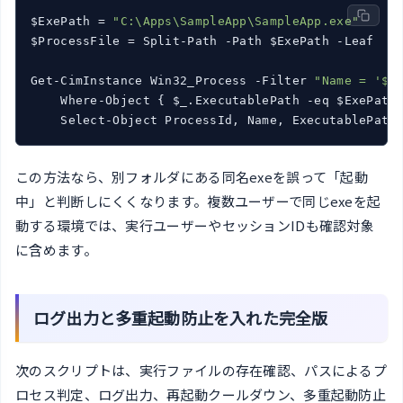
$ExePath = 
"C:\Apps\SampleApp\SampleApp.exe"
$ProcessFile = Split-Path -Path $ExePath -Leaf

Get-CimInstance Win32_Process -Filter 
"Name = '$P
    Where-Object { $_.ExecutablePath -eq $ExePath 
    Select-Object ProcessId, Name, ExecutablePath
この方法なら、別フォルダにある同名exeを誤って「起動
中」と判断しにくくなります。複数ユーザーで同じexeを起
動する環境では、実行ユーザーやセッションIDも確認対象
に含めます。
ログ出力と多重起動防止を入れた完全版
次のスクリプトは、実行ファイルの存在確認、パスによるプ
ロセス判定、ログ出力、再起動クールダウン、多重起動防止