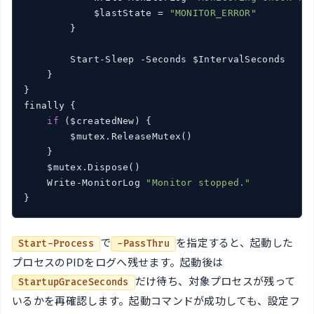
            $lastState = 
"MONITOR_ERROR"
        }

        Start-Sleep -Seconds $IntervalSeconds

    }

}

finally {

if
 ($createdNew) {

        $mutex.ReleaseMutex()

    }

    $mutex.Dispose()

    Write-MonitorLog 
"Monitor stopped."
}
で
を指定すると、起動した
Start-Process
-PassThru
プロセスのPIDをログへ残せます。起動後は
だけ待ち、対象プロセスが残って
StartupGraceSeconds
いるかを再確認します。起動コマンドが成功しても、設定フ