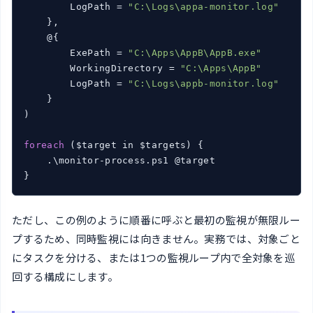
        LogPath = 
"C:\Logs\appa-monitor.log"
    },

    @{

        ExePath = 
"C:\Apps\AppB\AppB.exe"
        WorkingDirectory = 
"C:\Apps\AppB"
        LogPath = 
"C:\Logs\appb-monitor.log"
    }

)

foreach
 ($target in $targets) {

    .\monitor-process.ps1 @target

}
ただし、この例のように順番に呼ぶと最初の監視が無限ルー
プするため、同時監視には向きません。実務では、対象ごと
にタスクを分ける、または1つの監視ループ内で全対象を巡
回する構成にします。