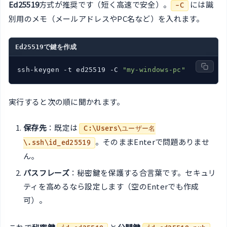
Ed25519
方式が推奨です（短く高速で安全）。
には識
-C
別用のメモ（メールアドレスやPC名など）を入れます。
Ed25519で鍵を作成
ssh-keygen -t ed25519 -C 
"my-windows-pc"
実行すると次の順に聞かれます。
保存先
：既定は
C:\Users\ユーザー名
。そのままEnterで問題ありませ
\.ssh\id_ed25519
ん。
パスフレーズ
：秘密鍵を保護する合言葉です。セキュリ
ティを高めるなら設定します（空のEnterでも作成
可）。