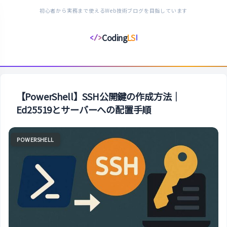
初心者から実務まで使えるWeb技術ブログを目指しています
Coding
LS
</>
コ
ー
デ
ィ
ン
【PowerShell】SSH公開鍵の作成方法｜
グ
Ed25519とサーバーへの配置手順
ラ
イ
POWERSHELL
フ
ス
タ
イ
ル