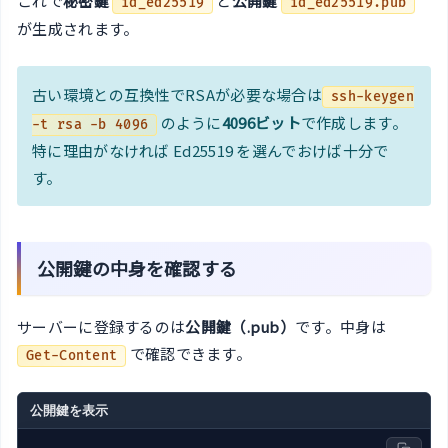
これで
秘密鍵
と
公開鍵
id_ed25519
id_ed25519.pub
が生成されます。
古い環境との互換性でRSAが必要な場合は
ssh-keygen
のように
4096ビット
で作成します。
-t rsa -b 4096
特に理由がなければ Ed25519 を選んでおけば十分で
す。
公開鍵の中身を確認する
サーバーに登録するのは
公開鍵（.pub）
です。中身は
で確認できます。
Get-Content
公開鍵を表示