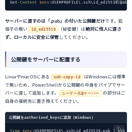
Get-
Content
$env
サーバーに渡すのは「.pub」の付いた公開鍵だけ
です。拡
張子の無い
（秘密鍵）は
絶対に他人に渡さ
id_ed25519
ず、ローカルに安全に保管
してください。
公開鍵をサーバーに配置する
LinuxやmacOSにある
はWindowsには標準
ssh-copy-id
で無いため、PowerShellから公開鍵の中身をパイプでサー
バーに渡して追加します。
の部分はご
ユーザー名@サーバー
自身の接続先に置き換えてください。
公開鍵をauthorized_keysに追加（Windows）
type
$env
:USERPROFILE\.ssh\id_ed25519.pub | ssh u