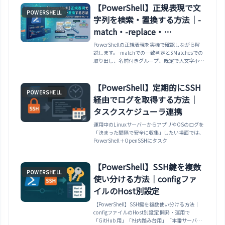
【PowerShell】正規表現で文
POWERSHELL
字列を検索・置換する方法｜-
match・-replace・
$Matches・名前付きグループ
PowerShellの正規表現を実機で確認しながら解
説します。-matchでの一致判定と$Matchesでの
取り出し、名前付きグループ、既定で大文字小文
字を区別しない点と-cmatch、-replaceの後方参
照と置換文字列のシングルクォート、特殊文字の
エスケープ、配列のフィルタ、Select-Stringでの
【PowerShell】定期的にSSH
POWERSHELL
ファイル検索まで整理します。
経由でログを取得する方法｜
タスクスケジューラ連携
運用中のLinuxサーバーからアプリやOSのログを
「決まった間隔で安全に収集」したい場面では、
PowerShell＋OpenSSHにタスク
【PowerShell】SSH鍵を複数
POWERSHELL
使い分ける方法｜configファ
イルのHost別設定
【PowerShell】SSH鍵を複数使い分ける方法｜
configファイルのHost別設定 開発・運用で
「GitHub 用」「社内踏み台用」「本番サーバー