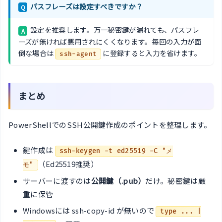
パスフレーズは設定すべきですか？
Q
設定を推奨します。万一秘密鍵が漏れても、パスフレ
A
ーズが無ければ悪用されにくくなります。毎回の入力が面
倒な場合は
に登録すると入力を省けます。
ssh-agent
まとめ
PowerShellでのSSH公開鍵作成のポイントを整理します。
鍵作成は
ssh-keygen -t ed25519 -C "メ
（Ed25519推奨）
モ"
サーバーに渡すのは
公開鍵（.pub）
だけ。秘密鍵は厳
重に保管
Windowsには ssh-copy-id が無いので
type ... |