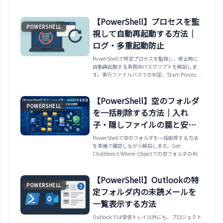
用
【PowerShell】プロセスを監
POWERSHELL
視して自動再起動する方法｜
ログ・多重起動防止
PowerShellで特定プロセスを監視し、停止時に
自動再起動する実務向けスクリプトを解説しま
す。実行ファイルパスでの判定、Start-Process
のWorkingDirectory、ログ出力、連続再起動抑
制、多重起動防止、タスクスケジューラ登録まで
整理します。
【PowerShell】空のフォルダ
POWERSHELL
を一括削除する方法｜入れ
子・隠しファイルの罠と安全
な削除
PowerShellで空のフォルダを一括削除する方法
を実機で確認しながら解説します。Get-
ChildItemとWhere-Objectでの空フォルダの判
定、隠しファイルを数える-Forceの必要性、入れ
子になった空フォルダを深い順に処理して消す方
法、Remove-Itemを-WhatIfで安全に確認する手
【PowerShell】Outlookの特
POWERSHELL
順、コピーして使える完成版スクリプトまで整理
定フォルダ内の未読メールを
します。
一覧表示する方法
Outlookでは受信トレイ以外にも、プロジェクト