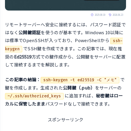
2025.08.19
2026.06.23
リモートサーバーへ安全に接続するには、パスワード認証で
はなく
公開鍵認証
を使うのが基本です。Windows 10以降に
は標準でOpenSSHが入っており、PowerShellから
ssh-
でSSH鍵を作成できます。この記事では、現在推
keygen
奨の
Ed25519
方式での鍵作成から、公開鍵をサーバーに配置
して接続するまでを解説します。
この記事の結論：
で
ssh-keygen -t ed25519 -C "メモ"
鍵を作成します。生成された
公開鍵（.pub）
をサーバーの
に追加すれば、
秘密鍵はロー
~/.ssh/authorized_keys
カルに保管したまま
パスワードなしで接続できます。
スポンサーリンク