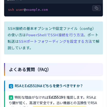
ssh
user
@
example
.
com
SSH接続の基本オプションや設定ファイル（config）
の使い方は
PowerShellでSSH接続を行う方法
、ポート
転送は
SSHポートフォワーディングを設定する方法
で解
説しています。
よくある質問（FAQ）
RSAとEd25519はどちらを使うべきですか？
Q
特別な理由がなければ
Ed25519
を推奨します。RSAよ
A
り鍵が短く、高速で安全です。古い機器との互換性でRSA