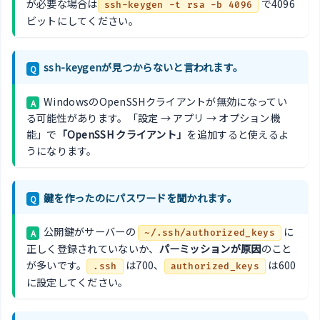
が必要な場合は
で4096
ssh-keygen -t rsa -b 4096
ビットにしてください。
ssh-keygenが見つからないと言われます。
Q
WindowsのOpenSSHクライアントが無効になってい
A
る可能性があります。「設定 → アプリ → オプション機
能」で
「OpenSSH クライアント」
を追加すると使えるよ
うになります。
鍵を作ったのにパスワードを聞かれます。
Q
公開鍵がサーバーの
に
A
~/.ssh/authorized_keys
正しく登録されていないか、
パーミッションが原因
のこと
が多いです。
は700、
は600
.ssh
authorized_keys
に設定してください。