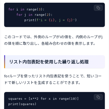
for
 i 
in
 range(
3
):

for
 j 
in
 range(
2
):

        print(
f'i = 
{i}
, j = 
{j}
'
)
このコードでは、外側のループがiの値を、内側のループがj
の値を順に取り出し、各組み合わせの値を表示します。
リスト内包表記を使用した繰り返し処理
forループを使ったリスト内包表記を使うことで、短いコー
ドで新しいリストを生成することができます。
squares = [x**2 for x in range(10)]

print(squares)