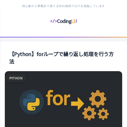
初心者から実務まで使えるWeb技術ブログを目指しています
Coding
LS
</>
コ
ー
デ
ィ
ン
【Python】forループで繰り返し処理を行う方
グ
法
ラ
イ
PYTHON
フ
ス
タ
イ
ル