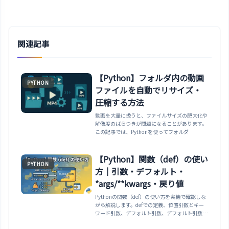
関連記事
【Python】フォルダ内の動画
PYTHON
ファイルを自動でリサイズ・
圧縮する方法
動画を大量に扱うと、ファイルサイズの肥大化や
解像度のばらつきが問題になることがあります。
この記事では、Pythonを使ってフォルダ
【Python】関数（def）の使い
PYTHON
方｜引数・デフォルト・
*args/**kwargs・戻り値
Pythonの関数（def）の使い方を実機で確認しな
がら解説します。defでの定義、位置引数とキー
ワード引数、デフォルト引数、デフォルト引数に
[]を使う共有の罠、*argsと**kwargs、複数の戻