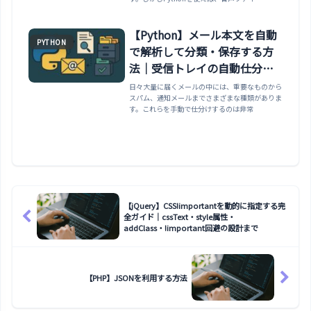
【Python】メール本文を自動
PYTHON
で解析して分類・保存する方
法｜受信トレイの自動仕分け
処理
日々大量に届くメールの中には、重要なものから
スパム、通知メールまでさまざまな種類がありま
す。これらを手動で仕分けするのは非常
【jQuery】CSS!importantを動的に指定する完
全ガイド｜cssText・style属性・
addClass・!important回避の設計まで
【PHP】JSONを利用する方法