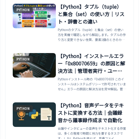
り値（タプル）、変数のスコープとglobalまで整
理します。
【Python】タプル（tuple）
PYTHON
と集合（set）の使い方｜リス
ト・辞書との違い
Pythonのタプル（tuple）と集合（set）の使い
方を実機で確認しながら解説します。タプルの作
り方と変更できない性質、要素1個のときのカン
マ、アンパックと複数の戻り値、集合の重複除
去、空集合はset()、和・積・差の演算、in判定、
リスト・辞書との使い分けまで整理します。
【Python】インストールエラ
PYTHON
ー「0x80070659」の原因と解
決方法｜管理者実行・ユーザ
ーインストール・グループポ
Pythonインストール時の「0x80070659 このイ
ンストールはシステムポリシーで許可されていま
リシー対処まで
せん」エラーの原因と解決方法を完全解説。管理
者として実行・ユーザーフォルダへのインストー
ル・インストール先変更・グループポリシー確
認・インストーラー再取得まで、状況別の対処法
【Python】音声データをテキ
PYTHON
を網羅。
ストに変換する方法｜会議録
音から議事録作成まで自動化
会議やインタビューの音声をテキスト化する作業
は、多くの現場で時間と労力を要するタスクで
す。しかしPythonを使えば、音声ファイ