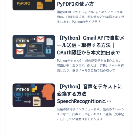
PyPDF2の使い方
複数のPDFファイルを1つにまとめたいという場
面は、日報や請求書、契約書などの業務でよく発
生します。Pythonのライブラリ
【Python】Gmail APIで自動メ
PYTHON
ール送信・取得する方法｜
OAuth認証から本文抽出まで
Pythonを使ってGmailの送受信を自動化したい
場面は多くあります。例えば、定期レポートを送
信したり、受信メールを自動で読み取って
【Python】音声をテキストに
PYTHON
変換する方法｜
SpeechRecognitionと
Whisperの比較
会議の録音やインタビュー音声、動画のナレーシ
ョンなど、音声データをテキストに変換（文字起
こし）したい場面は多くあります