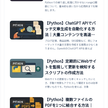
Pythonでの繰り返し処理に欠かせないrange()関
数について、基本的な使い方から応用例までを解
説します。
【Python】ChatGPT APIでバ
PYTHON
ッチ文章生成を自動化する方
法｜大量コンテンツを高速作
成
ブログ記事、商品説明、SNS投稿など、同じフォ
ーマットで大量の文章を作成する業務は少なくあ
りません。OpenAIのChatGPT APIを使えば
【Python】定期的にWebサイ
PYTHON
トを監視して更新を検知する
スクリプトの作成方法
Webサイトの更新をいち早くキャッチしたいと
き、手動で何度もアクセスして確認するのは効率
が悪いものです。Pythonを使えば、対象
【Python】複数ファイルの
PYTHON
PDFを1つに結合する方法｜