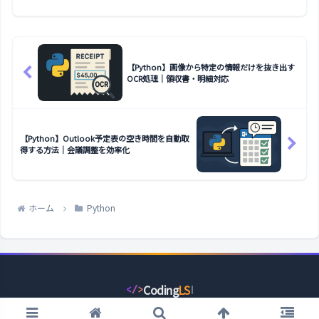
【Python】画像から特定の情報だけを抜き出す
OCR処理｜領収書・明細対応
【Python】Outlook予定表の空き時間を自動取
得する方法｜会議調整を効率化
ホーム
Python
Coding
LS
</>
コ
ー
© 2022 コーディングライフスタイル.
デ