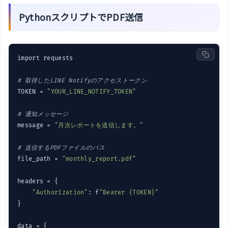
PythonスクリプトでPDF送信
import requests

# 取得したLINE Notifyのアクセストークン
TOKEN = 
"YOUR_LINE_NOTIFY_TOKEN"
# 通知メッセージ
message = 
"月次レポートを送信します。"
# 送信するPDFファイルのパス
file_path = 
"monthly_report.pdf"
headers = {

"Authorization"
: f
"Bearer {TOKEN}"
}

data = {
