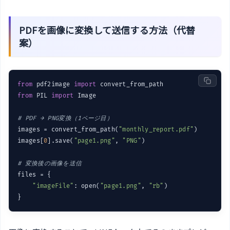
PDFを画像に変換して送信する方法（代替
案）
from
 pdf2image 
import
from
 PIL 
import
 Image

# PDF → PNG変換（1ページ目）
images = convert_from_path(
"monthly_report.pdf"
)

images[
0
].save(
"page1.png"
, 
"PNG"
)

# 変換後の画像を送信
files = {

"imageFile"
: open(
"page1.png"
, 
"rb"
)
