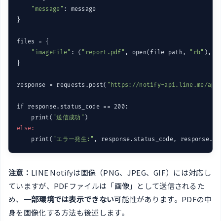
"message"
: message

}

files = {

"imageFile"
: (
"report.pdf"
, open(file_path, 
"rb"
), 
"
}

response = requests.post(
"https://notify-api.line.me/api
if response.status_code == 200:

    print(
"送信成功"
else:
    print(
"エラー発生:"
注意：
LINE Notifyは画像（PNG、JPEG、GIF）には対応し
ていますが、PDFファイルは「画像」として送信されるた
め、
一部環境では表示できない
可能性があります。PDFの中
身を画像化する方法も後述します。