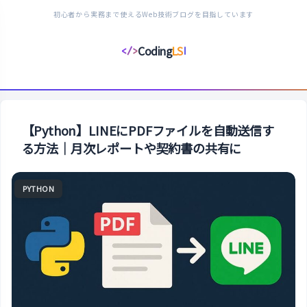
初心者から実務まで使えるWeb技術ブログを目指しています
Coding
LS
</>
コ
ー
デ
ィ
ン
【Python】LINEにPDFファイルを自動送信す
グ
る方法｜月次レポートや契約書の共有に
ラ
イ
PYTHON
フ
ス
タ
イ
ル