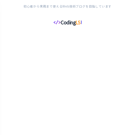
初心者から実務まで使えるWeb技術ブログを目指しています
Coding
LS
</>
コ
ー
デ
ィ
ン
グ
ラ
イ
フ
ス
タ
イ
ル