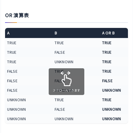
OR 演算表
A
B
A OR B
TRUE
TRUE
TRUE
TRUE
FALSE
TRUE
TRUE
UNKNOWN
TRUE
FALSE
TRUE
TRUE
FALSE
FALSE
FALSE
FALSE
UNKNOWN
UNKNOWN
スクロールできます
UNKNOWN
TRUE
TRUE
UNKNOWN
FALSE
UNKNOWN
UNKNOWN
UNKNOWN
UNKNOWN