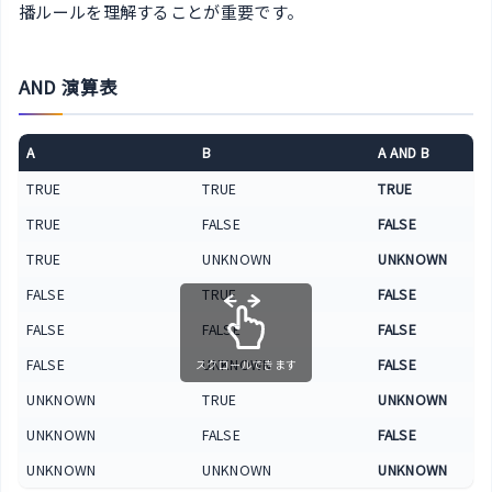
播ルールを理解することが重要です。
AND 演算表
A
B
A AND B
TRUE
TRUE
TRUE
TRUE
FALSE
FALSE
TRUE
UNKNOWN
UNKNOWN
FALSE
TRUE
FALSE
FALSE
FALSE
FALSE
FALSE
UNKNOWN
FALSE
スクロールできます
UNKNOWN
TRUE
UNKNOWN
UNKNOWN
FALSE
FALSE
UNKNOWN
UNKNOWN
UNKNOWN