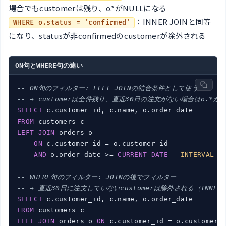
場合でもcustomerは残り、o.*がNULLになる
：INNER JOINと同等
WHERE o.status = 'confirmed'
になり、statusが非confirmedのcustomerが除外される
ON句とWHERE句の違い
-- ON句のフィルター: LEFT JOINの結合条件として使う
-- → customerは全件残り、直近30日の注文がない場合はo.*がN
SELECT
FROM
LEFT
JOIN
 orders o

ON
 c.customer_id = o.customer_id

AND
 o.order_date >= 
CURRENT_DATE
 - 
INTERVAL
3
-- WHERE句のフィルター: JOINの後でフィルター
-- → 直近30日に注文していないcustomerは除外される（INNER 
SELECT
FROM
LEFT
JOIN
 orders o 
ON