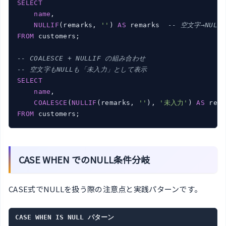
SELECT
name
,

NULLIF
(remarks, 
''
) 
AS
 remarks  
-- 空文字→NULL
FROM
 customers;

-- COALESCE + NULLIF の組み合わせ
-- 空文字もNULLも「未入力」として表示
SELECT
name
,

COALESCE
(
NULLIF
(remarks, 
''
), 
'未入力'
) 
AS
FROM
 customers;
CASE WHEN でのNULL条件分岐
CASE式でNULLを扱う際の注意点と実践パターンです。
CASE WHEN IS NULL パターン