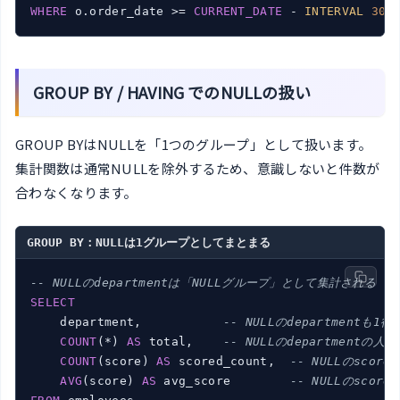
WHERE
 o.order_date >= 
CURRENT_DATE
 - 
INTERVAL
30
GROUP BY / HAVING でのNULLの扱い
GROUP BYはNULLを「1つのグループ」として扱います。
集計関数は通常NULLを除外するため、意識しないと件数が
合わなくなります。
GROUP BY：NULLは1グループとしてまとまる
-- NULLのdepartmentは「NULLグループ」として集計される
SELECT
    department,           
-- NULLのdepartmentも1
COUNT
(*) 
AS
 total,    
-- NULLのdepartmentの人数
COUNT
(score) 
AS
 scored_count,  
-- NULLのscor
AVG
(score) 
AS
 avg_score        
-- NULLのsco