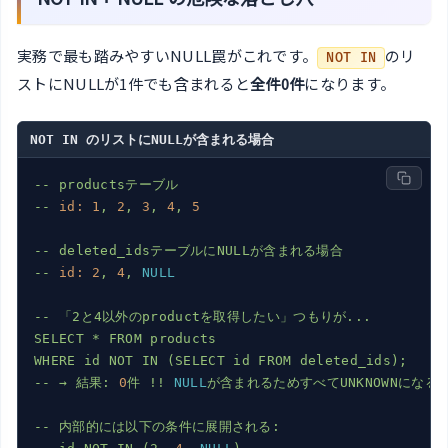
実務で最も踏みやすいNULL罠がこれです。
のリ
NOT IN
ストにNULLが1件でも含まれると
全件0件
になります。
NOT IN のリストにNULLが含まれる場合
--
productsテーブル
--
id:
1
,
2
,
3
,
4
,
5
--
deleted_idsテーブルにNULLが含まれる場合
--
id:
2
,
4
,
NULL
--
「2と4以外のproductを取得したい」つもりが...
SELECT
*
FROM
products
WHERE
id
NOT
IN
(SELECT
id
FROM
deleted_ids);
--
→
結果:
0
件
!!
NULL
が含まれるためすべてUNKNOWNになる
--
内部的には以下の条件に展開される: