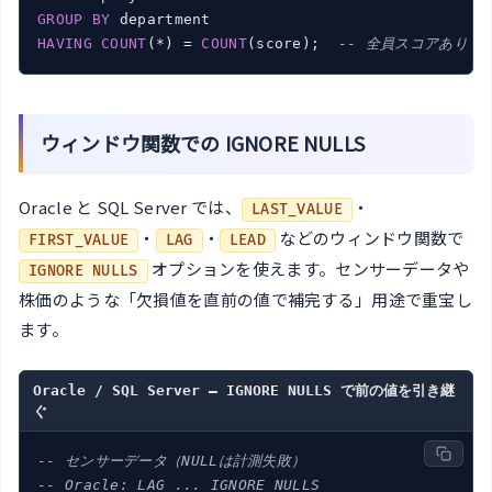
GROUP
BY
HAVING
COUNT
(*) = 
COUNT
(score);  
-- 全員スコアあり
ウィンドウ関数での IGNORE NULLS
Oracle と SQL Server では、
・
LAST_VALUE
・
・
などのウィンドウ関数で
FIRST_VALUE
LAG
LEAD
オプションを使えます。センサーデータや
IGNORE NULLS
株価のような「欠損値を直前の値で補完する」用途で重宝し
ます。
Oracle / SQL Server – IGNORE NULLS で前の値を引き継
ぐ
-- センサーデータ（NULLは計測失敗）
-- Oracle: LAG ... IGNORE NULLS