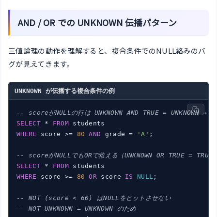
AND / OR での UNKNOWN 伝播パターン
三値論理の動作を理解すると、複合条件でのNULL絡みのバ
グが見えてきます。
UNKNOWN が伝播する複合条件の例
-- scoreがNULLの行は UNKNOWN AND TRUE = UNKNOWN →
SELECT
 * 
FROM
WHERE
 score >= 
80
AND
 grade = 
'A'
;

-- scoreがNULLでもORで救える（UNKNOWN OR TRUE = TRUE
SELECT
 * 
FROM
WHERE
 score >= 
80
OR
 score 
IS
NULL
;

-- NOT (score < 60) はNULLをヒットさせない
-- NOT UNKNOWN = UNKNOWN のため