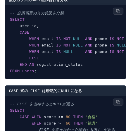
-- 必須項目の入力状況を分類
SELECT
    user_id,

CASE
WHEN
 email 
IS
NOT
NULL
AND
 phone 
IS
NOT
N
WHEN
 email 
IS
NOT
NULL
AND
 phone 
IS
NULL
WHEN
 email 
IS
NULL
AND
 phone 
IS
NOT
N
ELSE
END
AS
FROM
users
;
CASE 式の ELSE は暗黙的にNULLになる
-- ELSE を省略するとNULLが返る
SELECT
CASE
WHEN
 score >= 
80
THEN
'合格'
WHEN
 score >= 
60
THEN
'補講'
-- ELSE を書かなかった場合: NULL が返る