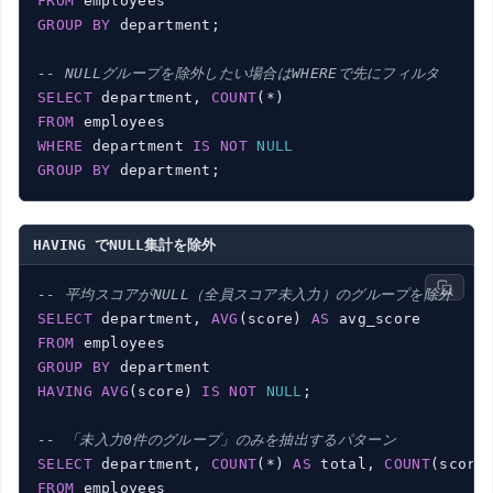
FROM
GROUP
BY
 department;

-- NULLグループを除外したい場合はWHEREで先にフィルタ
SELECT
 department, 
COUNT
FROM
WHERE
 department 
IS
NOT
NULL
GROUP
BY
 department;
HAVING でNULL集計を除外
-- 平均スコアがNULL（全員スコア未入力）のグループを除外
SELECT
 department, 
AVG
(score) 
AS
FROM
GROUP
BY
HAVING
AVG
(score) 
IS
NOT
NULL
;

-- 「未入力0件のグループ」のみを抽出するパターン
SELECT
 department, 
COUNT
(*) 
AS
 total, 
COUNT
(score
FROM