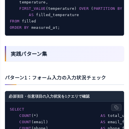
    temperature,

FIRST_VALUE
(temperature) 
OVER
 (
PARTITION
BY
 g
AS
FROM
ORDER
BY
 measured_at;
実践パターン集
パターン1：フォーム入力の入力状況チェック
必須項目・任意項目の入力状況を1クエリで確認
SELECT
COUNT
(*)                          
AS
 total_use
COUNT
(email)                      
AS
 email_fil
COUNT
(phone)                      
AS
 phone_fil