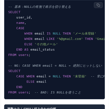
-- 基本：NULLの有無で表示を切り替える
SELECT
    user_id,

name
,

CASE
WHEN
 email 
IS
NULL
THEN
'メール未登録'
WHEN
 email 
LIKE
'%@gmail.com'
THEN
'Gmail
ELSE
'その他メール'
END
AS
FROM
users
;

-- NG: CASE WHEN email = NULL ← 絶対にヒットしない
SELECT
CASE
WHEN
 email = 
NULL
THEN
'未登録'
-- 常にFA
ELSE
 email

END
FROM
users
;  
-- BAD: IS NULLを使うこと
複数カラムのNULL組み合わせ分岐