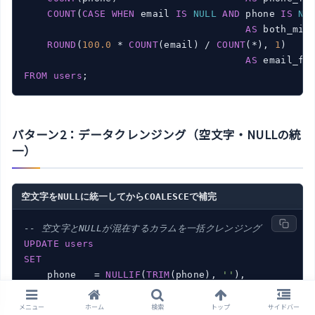
COUNT
(
CASE
WHEN
 email 
IS
NULL
AND
 phone 
IS
NU
AS
 both_miss
ROUND
(
100.0
 * 
COUNT
(email) / 
COUNT
(*), 
1
)

AS
FROM
users
;
パターン2：データクレンジング（空文字・NULLの統
一）
空文字をNULLに統一してからCOALESCEで補完
-- 空文字とNULLが混在するカラムを一括クレンジング
UPDATE
users
SET
    phone   = 
NULLIF
(
TRIM
(phone), 
''
),

    address = 
NULLIF
(
TRIM
(address), 
''
WHERE
 phone = 
''
OR
 address = 
''
;

メニュー
ホーム
検索
トップ
サイドバー