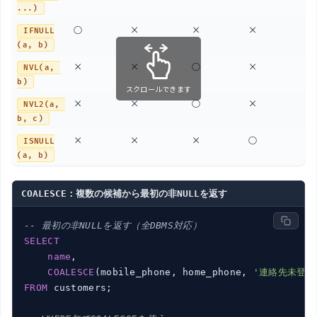
...)
○
×
×
×
×
IFNULL
み
(a, b)
×
×
○
×
×
NVL(a, 
専
b)
スクロールできます
×
×
○
×
×
NVL2(a, 
専
b, c)
×
×
×
○
×
ISNULL
用
(a, b)
COALESCE：複数の候補から最初の非NULLを返す
-- 最初の非NULLを返す（全DBMS対応）
SELECT
name
,

COALESCE
(mobile_phone, home_phone, 
'連絡先未登録
FROM
 customers;
