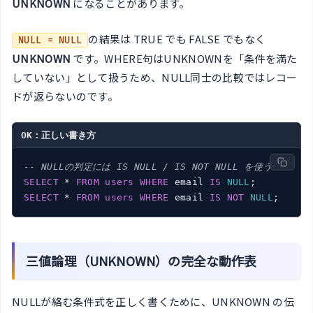
UNKNOWN
になることがあります。
の結果は TRUE でも FALSE でもなく
NULL = NULL
UNKNOWN
です。WHERE句はUNKNOWNを「条件を満た
していない」として扱うため、NULL同士の比較ではレコー
ドが返らないのです。
OK：正しい書き方
-- NULLの判定には IS NULL / IS NOT NULL を使う
SELECT
 * 
FROM
users
WHERE
 email 
IS
NULL
SELECT
 * 
FROM
users
WHERE
 email 
IS
NOT
NULL
;
三値論理（UNKNOWN）の完全な動作表
NULLが絡む条件式を正しく書くために、UNKNOWN の伝