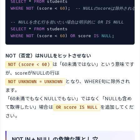
SELECT
 * 
FROM
WHERE
NOT
 (score < 
60
);  
-- NULLのscoreは除外される
-- NULLを含む行を拾いたい場合は明示的に OR IS NULL
SELECT
 * 
FROM
WHERE
NOT
 (score < 
60
) 
OR
 score 
IS
NULL
;
NOT（否定）はNULLをヒットさせない
は「60未満ではない」という意味です
NOT (score < 60)
が、scoreがNULLの行は
となり、WHERE句に除外され
NOT UNKNOWN = UNKNOWN
ます。
「60未満でもなくNULLでもない」ではなく「NULLも含め
て取得したい」場合は
を追加してくだ
OR score IS NULL
さい。
NOT IN + NULL の危険な落とし穴