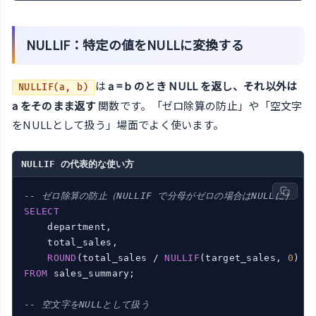
NULLIF：特定の値をNULLに変換する
は
a = b のとき NULL を返し、それ以外は
NULLIF(a, b)
a をそのまま返す
関数です。「ゼロ除算の防止」や「空文字
をNULLとして扱う」場面でよく使います。
NULLIF の代表的な使い方
-- ゼロ除算の防止（NULLIF で分母がゼロの場合はNULLに）
SELECT
    department,

    total_sales,

ROUND
(total_sales / 
NULLIF
(target_sales, 
0
) *
FROM
 sales_summary;

-- 空文字をNULLとして扱う