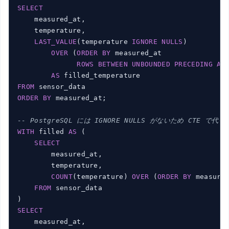
SELECT
    measured_at,

    temperature,

LAST_VALUE
(temperature 
IGNORE
NULLS
)

OVER
 (
ORDER
BY
 measured_at

ROWS
BETWEEN
UNBOUNDED
PRECEDING
AN
AS
FROM
ORDER
BY
 measured_at;

-- PostgreSQL には IGNORE NULLS がないため CTE で代替
WITH
 filled 
AS
 (

SELECT
        measured_at,

        temperature,

COUNT
(temperature) 
OVER
 (
ORDER
BY
 measure
FROM
 sensor_data

SELECT
    measured_at,
