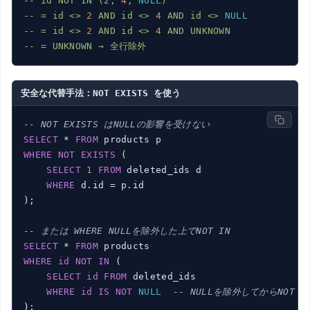
--
id
NOT
IN
(2,
4
,
NULL
)
--
=
id
<>
2
AND
id
<>
4
AND
id
<>
NULL
--
=
id
<>
2
AND
id
<>
4
AND
UNKNOWN
--
=
UNKNOWN
→
全行除外
安全な代替手法：NOT EXISTS を使う
-- NOT EXISTS はNULLの影響を受けない
SELECT
 * 
FROM
WHERE
NOT
EXISTS
 (

SELECT
1
FROM
 deleted_ids d

WHERE
 d.id = p.id

);

-- または WHERE NULLを除外した上でNOT IN
SELECT
 * 
FROM
WHERE
id
NOT
IN
 (

SELECT
id
FROM
 deleted_ids

WHERE
id
IS
NOT
NULL
-- NULLを除外してからNOT I
);