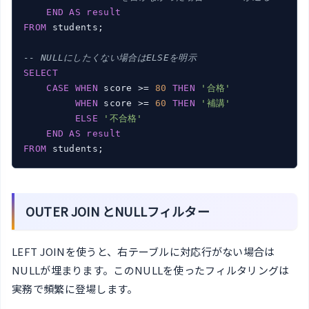
END
AS
result
FROM
 students;

-- NULLにしたくない場合はELSEを明示
SELECT
CASE
WHEN
 score >= 
80
THEN
'合格'
WHEN
 score >= 
60
THEN
'補講'
ELSE
'不合格'
END
AS
result
FROM
 students;
OUTER JOIN とNULLフィルター
LEFT JOINを使うと、右テーブルに対応行がない場合は
NULLが埋まります。このNULLを使ったフィルタリングは
実務で頻繁に登場します。