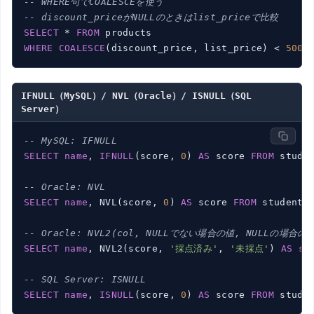
-- WHERE句でCOALESCEを使う
-- discount_priceがNULLのときはlist_priceで比較
SELECT
 * 
FROM
WHERE
COALESCE
(discount_price, list_price) < 
5000
IFNULL（MySQL）/ NVL（Oracle）/ ISNULL（SQL
Server）
-- MySQL: IFNULL
SELECT
name
, 
IFNULL
(score, 
0
) 
AS
 score 
FROM
 studen
-- Oracle: NVL
SELECT
name
, NVL(score, 
0
) 
AS
 score 
FROM
 students;
-- Oracle: NVL2(col, NULLでない場合の値, NULLの場合の
SELECT
name
, NVL2(score, 
'採点済み'
, 
'未採点'
) 
AS
st
-- SQL Server: ISNULL
SELECT
name
, 
ISNULL
(score, 
0
) 
AS
 score 
FROM
 stude