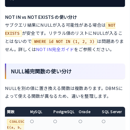
NOT IN vs NOT EXISTS の使い分け
サブクエリ結果にNULLが入る可能性がある場合は
NOT
が安全です。リテラル値のリストにNULLが入るこ
EXISTS
とはないので
は問題ありま
WHERE id NOT IN (1, 2, 3)
せん。詳しくは
NOT IN完全ガイド
をご参照ください。
NULL補完関数の使い分け
NULLを別の値に置き換える関数は複数あります。DBMSに
よって使える関数が異なるため、違いを整理します。
関数
MySQL
PostgreSQL
Oracle
SQL Server
複
○
○
○
○
○
COALESC
標
E(a, b, 