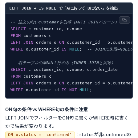
LEFT JOIN + IS NULL で「Aにあって Bにない」を抽出
-- 注文のないcustomerを取得（ANTI JOINパターン）
SELECT
FROM
LEFT
JOIN
 orders o 
ON
WHERE
 o.customer_id 
IS
NULL
;  
-- JOINに失敗→NULLの
-- 右テーブルの非NULL行のみ（INNER JOINと同等）
SELECT
FROM
LEFT
JOIN
 orders o 
ON
WHERE
 o.customer_id 
IS
NOT
NULL
;
ON句の条件 vs WHERE句の条件に注意
LEFT JOINでフィルターをON句に書くかWHERE句に書く
かで結果が変わります。
：statusが非confimredの
ON o.status = 'confirmed'