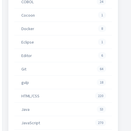
COBOL
24
Cocoon
1
Docker
8
Eclipse
1
Editor
6
Git
64
gulp
18
HTML/CSS
220
Java
53
JavaScript
270