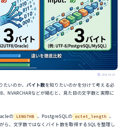
2026.05.25
りたいのか、
バイト数
を知りたいのかを分けて考える必
8、NVARCHARなどが絡むと、見た目の文字数と実際に
acleの
、PostgreSQLの
、
LENGTHB
octet_length
がら、文字数ではなくバイト数を取得するSQLを整理し