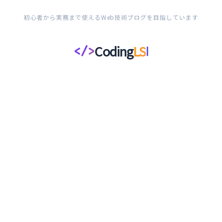
初心者から実務まで使えるWeb技術ブログを目指しています
Coding
LS
</>
コ
ー
デ
ィ
ン
グ
ラ
イ
フ
ス
タ
イ