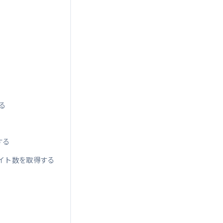
する
する
でバイト数を取得する