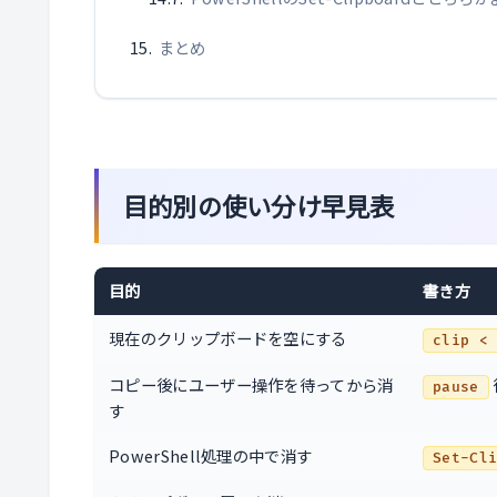
まとめ
目的別の使い分け早見表
目的
書き方
現在のクリップボードを空にする
clip <
コピー後にユーザー操作を待ってから消
pause
す
PowerShell処理の中で消す
Set-Cl