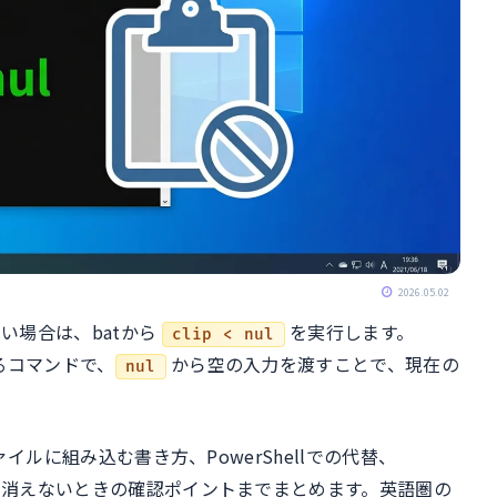
2026.05.02
たい場合は、batから
を実行します。
clip < nul
るコマンドで、
から空の入力を渡すことで、現在の
nul
。
イルに組み込む書き方、PowerShellでの代替、
まく消えないときの確認ポイントまでまとめます。英語圏の