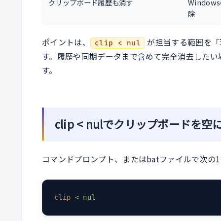
クリップボード履歴も消す
Windo
除
ポイントは、
が担当する範囲を「
clip < nul
す。履歴や同期データまで含めて完全消去したい
す。
clip < nulでクリップボードを
コマンドプロンプト、またはbatファイルで次の
clip
< nul