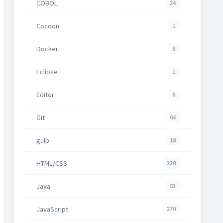
COBOL
24
Cocoon
1
Docker
8
Eclipse
1
Editor
6
Git
64
gulp
18
HTML/CSS
220
Java
53
JavaScript
270