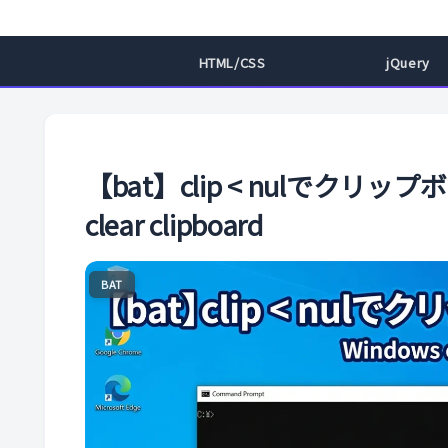
HTML/CSS
jQuery
【bat】clip < nulでクリ
clear clipboard
BAT