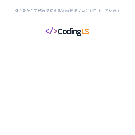
初心者から実務まで使えるWeb技術ブログを目指しています
Coding
LS
</>
コ
ー
デ
ィ
ン
グ
ラ
イ
フ
ス
タ
イ