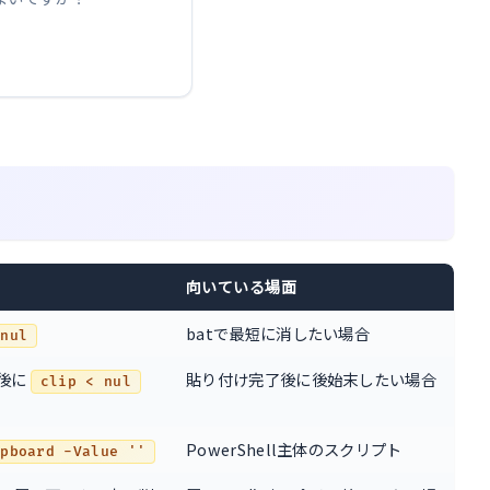
向いている場面
batで最短に消したい場合
 nul
後に
貼り付け完了後に後始末したい場合
clip < nul
PowerShell主体のスクリプト
ipboard -Value ''