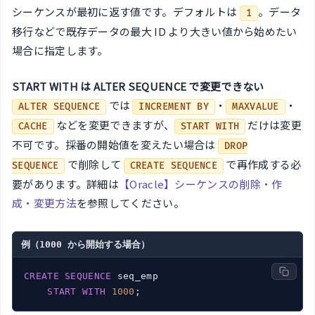
シーケンスが最初に返す値です。デフォルトは
。データ
1
移行などで既存データの最大 ID より大きい値から始めたい
場合に指定します。
START WITH は ALTER SEQUENCE で変更できない
では
・
・
ALTER SEQUENCE
INCREMENT BY
MAXVALUE
などを変更できますが、
だけは変更
CACHE
START WITH
不可です。採番の開始値を変えたい場合は
DROP
で削除して
で再作成する必
SEQUENCE
CREATE SEQUENCE
要があります。詳細は
【Oracle】シーケンスの削除・作
成・変更方法
を参照してください。
例（1000 から開始する場合）
CREATE
SEQUENCE
 seq_emp

START
WITH
1000