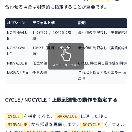
合わせる場合は明示的に指定することが重要です。
オプション
デフォルト値
説明
NOMINVALU
1（昇順）/ -10^26（降
最小値の制限なし（実質的な最
E
順）
NOMAXVAL
10^27（昇順）/ -1（降
最大値の制限なし（実質的な最
UE
順）
MINVALUE n
任意の値
CYCLE 時に戻る最小値を明示指
スクロールできます
MAXVALUE n
任意の値
これ以上採番するとエラー or CYC
戻る
CYCLE / NOCYCLE：上限到達後の動作を指定する
を指定すると、
に達した後に
CYCLE
MAXVALUE
から採番を再開します。
（デフォル
MINVALUE
NOCYCLE