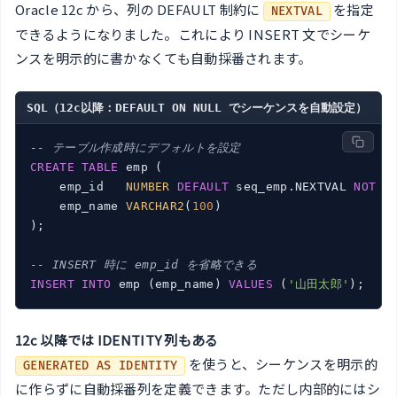
Oracle 12c から、列の DEFAULT 制約に
を指定
NEXTVAL
できるようになりました。これにより INSERT 文でシーケ
ンスを明示的に書かなくても自動採番されます。
SQL（12c以降：DEFAULT ON NULL でシーケンスを自動設定）
-- テーブル作成時にデフォルトを設定
CREATE
TABLE
 emp (

    emp_id   
NUMBER
DEFAULT
 seq_emp.NEXTVAL 
NOT
N
    emp_name 
VARCHAR2
(
100
)

);

-- INSERT 時に emp_id を省略できる
INSERT
INTO
 emp (emp_name) 
VALUES
 (
'山田太郎'
12c 以降では IDENTITY 列もある
を使うと、シーケンスを明示的
GENERATED AS IDENTITY
に作らずに自動採番列を定義できます。ただし内部的にはシ