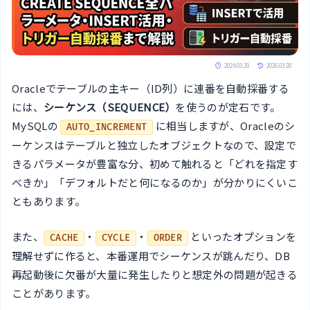
2024.03.29
2026.03.28
Oracleでテーブルの主キー（ID列）に連番を自動採番する
には、
シーケンス（SEQUENCE）
を使うのが定石です。
MySQLの
に相当しますが、Oracleのシ
AUTO_INCREMENT
ーケンスはテーブルと独立したオブジェクトなので、設定で
きるパラメータが豊富な分、初めて触れると「どれを指定す
べきか」「デフォルトだと何になるのか」が分かりにくいこ
ともあります。
また、
・
・
といったオプションを
CACHE
CYCLE
ORDER
理解せずに作ると、本番運用でシーケンスが跳んだり、DB
再起動後に欠番が大量に発生したりと想定外の問題が起きる
ことがあります。