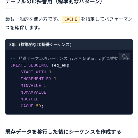
テーブルのID採番用（標準的なパターン）
最も一般的な使い方です。
を指定してパフォーマン
CACHE
スを確保します。
SQL（標準的なID採番シーケンス）
-- 社員テーブル用シーケンス（1から始まる、1ずつ増加、キャッシ
CREATE
SEQUENCE
 seq_emp

START
WITH
1
INCREMENT
BY
1
MINVALUE
1
NOMAXVALUE
NOCYCLE
CACHE
50
既存データを移行した後にシーケンスを作成する