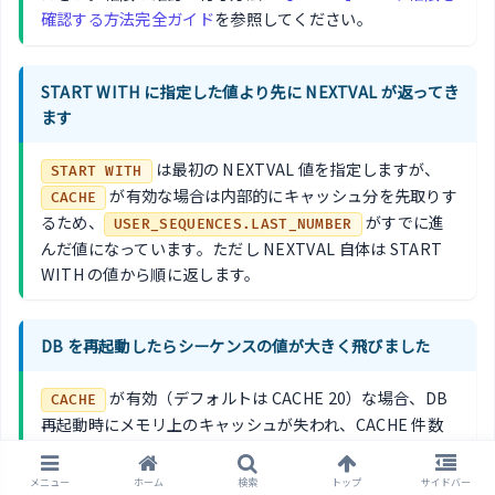
確認する方法完全ガイド
を参照してください。
START WITH に指定した値より先に NEXTVAL が返ってき
ます
は最初の NEXTVAL 値を指定しますが、
START WITH
が有効な場合は内部的にキャッシュ分を先取りす
CACHE
るため、
がすでに進
USER_SEQUENCES.LAST_NUMBER
んだ値になっています。ただし NEXTVAL 自体は START
WITH の値から順に返します。
DB を再起動したらシーケンスの値が大きく飛びました
が有効（デフォルトは CACHE 20）な場合、DB
CACHE
再起動時にメモリ上のキャッシュが失われ、CACHE 件数
分の欠番が発生します。これは Oracle の仕様です。欠番
が許容できない場合は
に変更しますが、パフ
NOCACHE
メニュー
ホーム
検索
トップ
サイドバー