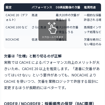
設定
パフォーマンス
DB再起動後の欠番
推奨用途
CACHE 20（デフ
高速
最大20件の欠番が
一般的な採番（
ォルト）
発生しうる
許容される場合
CACHE 100 など
さらに高速
最大100件の欠番
高頻度インサー
が発生しうる
ッチ処理など
スクロールできます
NOCACHE
低速
欠番なし
欠番を絶対に許
ない場合のみ
欠番は「仕様」と割り切るのが正解
実務では CACHE によるパフォーマンス向上のメリットが大
きいため、CACHE 20 以上を推奨します。「連番に欠番があ
ってはいけない」という要件があっても、NOCACHE より
CACHE を使いつつ、欠番を業務ロジックで許容する設計に
変更するほうが長期的にはベターです。
ORDER / NOORDER：採番順序の保証（RAC環境）