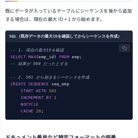
既にデータが入っているテーブルにシーケンスを後から追加
する場合は、現在の最大 ID + 1 から始めます。
SQL（既存データの最大IDを確認してからシーケンスを作成）
-- 1. 現在の最大IDを確認
SELECT
MAX
(emp_id) 
FROM
-- 結果が 500 だったとする
-- 2. 501 から始まるシーケンスを作成
CREATE
SEQUENCE
 seq_emp

START
WITH
501
INCREMENT
BY
1
NOCYCLE
CACHE
20
ドキュメント番号など特定フォーマットの採番