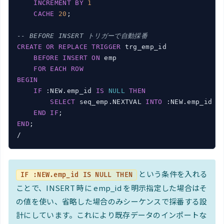
INCREMENT
BY
1
CACHE
20
;

-- BEFORE INSERT トリガーで自動採番
CREATE
OR
REPLACE
TRIGGER
 trg_emp_id

BEFORE
INSERT
ON
 emp

FOR
EACH
ROW
BEGIN
IF
 :NEW.emp_id 
IS
NULL
THEN
SELECT
 seq_emp.NEXTVAL 
INTO
 :NEW.emp_id 
F
END
IF
END
;

という条件を入れる
IF :NEW.emp_id IS NULL THEN
ことで、INSERT 時に emp_id を明示指定した場合はそ
の値を使い、省略した場合のみシーケンスで採番する設
計にしています。これにより既存データのインポートな