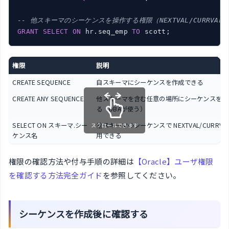
-- 他スキーマのシーケンスを操作する権限（NEXTVAL/CURRVAL
GRANT
SELECT
ON
 hr.seq_emp 
TO
権限
説明
CREATE SEQUENCE
自スキーマにシーケンスを作成できる
CREATE ANY SEQUENCE
他スキーマを含む任意の場所にシーケンスを作
る（DBAが使う）
SELECT ON スキーマ.シー
他スキーマのシーケンスで NEXTVAL/CURRVA
スクロールできます
ケンス名
用できる
権限の確認方法や付与手順の詳細は
【Oracle】ユーザ権限
を確認する方法完全ガイド
を参照してください。
シーケンスを作成後に確認する