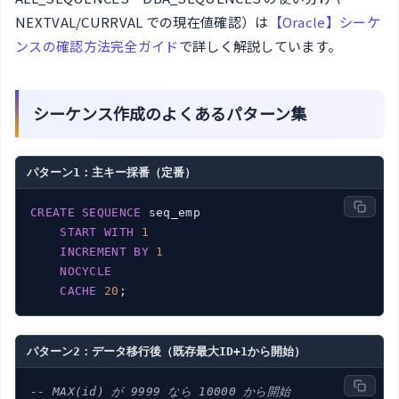
NEXTVAL/CURRVAL での現在値確認）は
【Oracle】シーケ
ンスの確認方法完全ガイド
で詳しく解説しています。
シーケンス作成のよくあるパターン集
パターン1：主キー採番（定番）
CREATE
SEQUENCE
 seq_emp

START
WITH
1
INCREMENT
BY
1
NOCYCLE
CACHE
20
パターン2：データ移行後（既存最大ID+1から開始）
-- MAX(id) が 9999 なら 10000 から開始