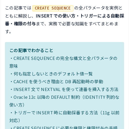
この記事では
の全パラメータを実例と
CREATE SEQUENCE
ともに解説し、
INSERT での使い方・トリガーによる自動採
番・権限の付与
まで、実務で必要な知識をすべてまとめま
す。
この記事でわかること
・CREATE SEQUENCE の完全な構文と全パラメータの
意味
・何も指定しないときのデフォルト値一覧
・CACHE を使うべき理由と DB 再起動時の挙動
・INSERT 文で NEXTVAL を使って連番を挿入する方法
・Oracle 12c 以降の DEFAULT 制約（IDENTITY 列的な
使い方）
・トリガーで INSERT 時に自動採番する方法（11g 以前
対応）
・CREATE SEQUENCE に必要な権限と権限付与の手順