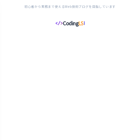
初心者から実務まで使えるWeb技術ブログを目指しています
Coding
LS
</>
コ
ー
デ
ィ
ン
グ
ラ
イ
フ
ス
タ
イ
ル