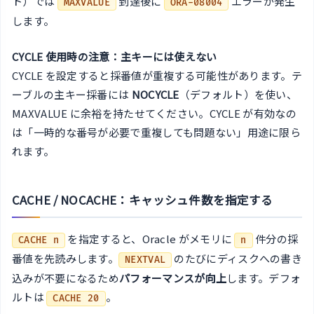
ト）では
到達後に
エラーが発生
MAXVALUE
ORA-08004
します。
CYCLE 使用時の注意：主キーには使えない
CYCLE を設定すると採番値が重複する可能性があります。テ
ーブルの主キー採番には
NOCYCLE
（デフォルト）を使い、
MAXVALUE に余裕を持たせてください。CYCLE が有効なの
は「一時的な番号が必要で重複しても問題ない」用途に限ら
れます。
CACHE / NOCACHE：キャッシュ件数を指定する
を指定すると、Oracle がメモリに
件分の採
CACHE n
n
番値を先読みします。
のたびにディスクへの書き
NEXTVAL
込みが不要になるため
パフォーマンスが向上
します。デフォ
ルトは
。
CACHE 20