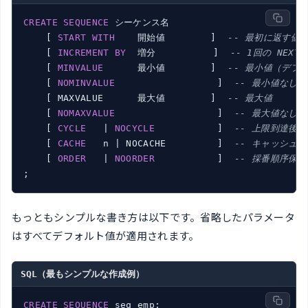
CREATE
SEQUENCE
 シーケンス名

    [ 
START
WITH
    開始値        ]  
-- 最初に返す値
    [ 
INCREMENT
BY
  増分          ]  
-- 1回の NEX
    [ 
MINVALUE
      最小値        ]  
-- 最小値（デフォル
    [ 
NOMINVALUE
                  ]  
-- 最小値なし
    [ MAXVALUE      最大値        ]  
-- 最大値
    [ 
NOMAXVALUE
                  ]  
-- 最大値なし
    [ 
CYCLE
   | 
NOCYCLE
           ]  
-- 上限到達後に
    [ 
CACHE
   n | NOCACHE         ]  
-- キャッシュ件
    [ 
ORDER
   | 
NOORDER
           ]  
-- 採番順序保証
もっともシンプルな書き方は以下です。省略したパラメータ
はすべてデフォルト値が適用されます。
SQL（最もシンプルな作成例）
CREATE
SEQUENCE