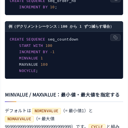
CREATE
SEQUENCE
 seq_order_no

INCREMENT
BY
10
例（デクリメントシーケンス：100 から 1 ずつ減らす場合）
CREATE
SEQUENCE
 seq_countdown

START
WITH
100
INCREMENT
BY
-1
MINVALUE
1
    MAXVALUE 
100
NOCYCLE
MINVALUE / MAXVALUE：最小値・最大値を指定する
デフォルトは
（= 最小値1）と
NOMINVALUE
（= 最大値
NOMAXVALUE
9999999999999999999999999999）です。
と組み
CYCLE