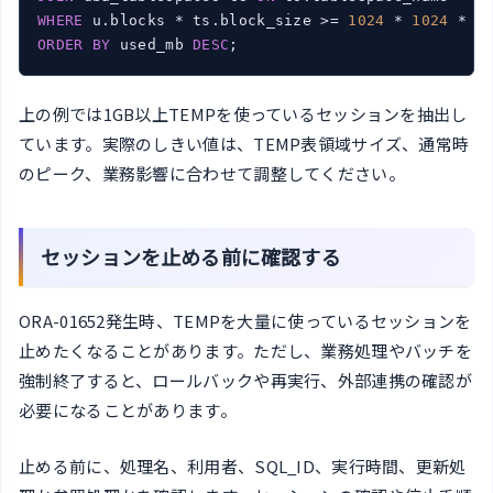
WHERE
 u.blocks * ts.block_size >= 
1024
 * 
1024
 * 
1
ORDER
BY
 used_mb 
DESC
;
上の例では1GB以上TEMPを使っているセッションを抽出し
ています。実際のしきい値は、TEMP表領域サイズ、通常時
のピーク、業務影響に合わせて調整してください。
セッションを止める前に確認する
ORA-01652発生時、TEMPを大量に使っているセッションを
止めたくなることがあります。ただし、業務処理やバッチを
強制終了すると、ロールバックや再実行、外部連携の確認が
必要になることがあります。
止める前に、処理名、利用者、SQL_ID、実行時間、更新処