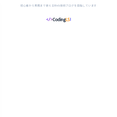
初心者から実務まで使えるWeb技術ブログを目指しています
Coding
LS
</>
コ
ー
デ
ィ
ン
グ
ラ
イ
フ
ス
タ
イ
ル