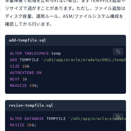
本番障害で処理を止められない場合、まずTEMPFILE追加や
リサイズで逃がすことがあります。ただし、ファイル追加は
ディスク容量、運用ルール、ASM/ファイルシステム構成を
確認してから行います。
add-tempfile.sql
ALTER
TABLESPACE
ADD
 TEMPFILE 
'/u01/app/oracle/oradata/ORCL/temp02
SIZE
10
AUTOEXTEND
ON
NEXT
1
MAXSIZE
30
G;
resize-tempfile.sql
ALTER
DATABASE
 TEMPFILE 
'/u01/app/oracle/oradata/
RESIZE
20
G;