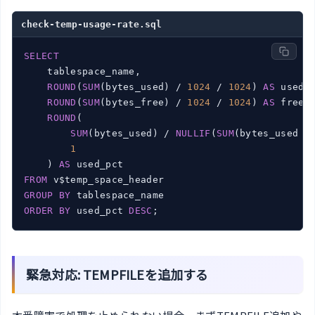
check-temp-usage-rate.sql
SELECT
    tablespace_name,

ROUND
(
SUM
(bytes_used) / 
1024
 / 
1024
) 
AS
 used_m
ROUND
(
SUM
(bytes_free) / 
1024
 / 
1024
) 
AS
 free_m
ROUND
(

SUM
(bytes_used) / 
NULLIF
(
SUM
(bytes_used +
1
    ) 
AS
FROM
GROUP
BY
ORDER
BY
 used_pct 
DESC
;
緊急対応: TEMPFILEを追加する