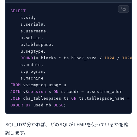
SELECT
    s.sid,

    s.serial
#,
    s.username,

    u.sql_id,

    u.tablespace,

    u.segtype,

ROUND
(u.blocks * ts.block_size / 
1024
 / 
1024
)
    s.module,

    s.program,

FROM
JOIN
 v$
session
 s 
ON
JOIN
 dba_tablespaces ts 
ON
ORDER
BY
 used_mb 
DESC
;
SQL_IDが分かれば、どのSQLがTEMPを使っているかを確
認します。