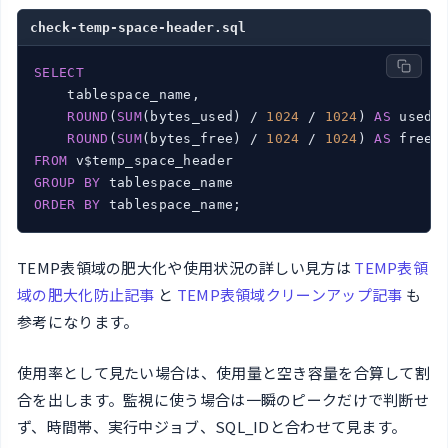
check-temp-space-header.sql
SELECT
    tablespace_name,

ROUND
(
SUM
(bytes_used) / 
1024
 / 
1024
) 
AS
 used_m
ROUND
(
SUM
(bytes_free) / 
1024
 / 
1024
) 
AS
FROM
GROUP
BY
ORDER
BY
 tablespace_name;
TEMP表領域の肥大化や使用状況の詳しい見方は
TEMP表領
域の肥大化防止記事
と
TEMP表領域クリーンアップ記事
も
参考になります。
使用率として見たい場合は、使用量と空き容量を合算して割
合を出します。監視に使う場合は一瞬のピークだけで判断せ
ず、時間帯、実行中ジョブ、SQL_IDと合わせて見ます。