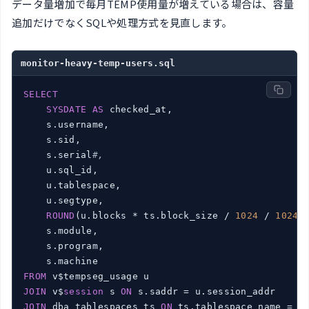
データ量増加で毎月TEMP使用量が増えている場合は、容量
追加だけでなくSQLや処理方式を見直します。
monitor-heavy-temp-users.sql
SELECT
SYSDATE
AS
 checked_at,

    s.username,

    s.sid,

    s.serial
#,
    u.sql_id,

    u.tablespace,

    u.segtype,

ROUND
(u.blocks * ts.block_size / 
1024
 / 
1024
)
    s.module,

    s.program,

FROM
JOIN
 v$
session
 s 
ON
JOIN
 dba_tablespaces ts 
ON