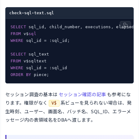
check-sql-text.sql
SELECT
FROM
 v$
sql
WHERE
 sql_id = :sql_id;

SELECT
FROM
WHERE
ORDER
BY
 piece;
セッション調査の基本は
セッション確認の記事
も参考にな
ります。権限がなく
系ビューを見られない場合は、発
V$
生時刻、ユーザー、画面名、バッチ名、SQL_ID、エラーメ
ッセージ内の表領域名をDBAへ渡します。