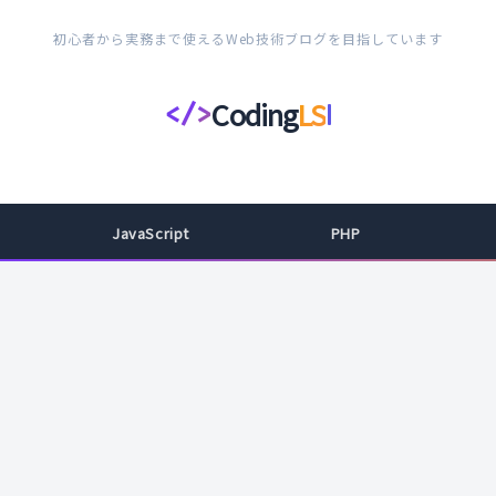
初心者から実務まで使えるWeb技術ブログを目指しています
Coding
LS
</>
コ
ー
デ
ィ
JavaScript
PHP
ン
グ
ラ
イ
フ
ス
タ
イ