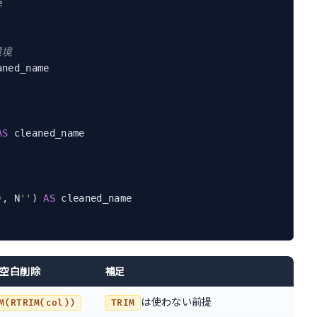
環境
AS
), N
''
) 
AS
空白削除
補足
は使わない前提
M(RTRIM(col))
TRIM