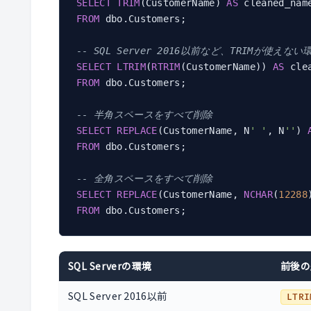
SELECT
TRIM
(CustomerName) 
AS
FROM
 dbo.Customers;

-- SQL Server 2016以前など、TRIMが使えない
SELECT
LTRIM
(
RTRIM
(CustomerName)) 
AS
FROM
 dbo.Customers;

-- 半角スペースをすべて削除
SELECT
REPLACE
(CustomerName, N
' '
, N
''
) 
FROM
 dbo.Customers;

-- 全角スペースをすべて削除
SELECT
REPLACE
(CustomerName, 
NCHAR
(
12288
FROM
SQL Serverの環境
前後の
SQL Server 2016以前
LTRI