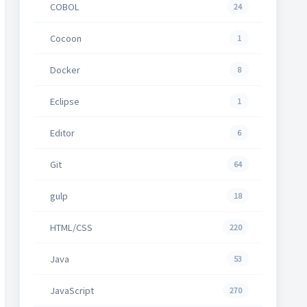
COBOL
24
Cocoon
1
Docker
8
Eclipse
1
Editor
6
Git
64
gulp
18
HTML/CSS
220
Java
53
JavaScript
270