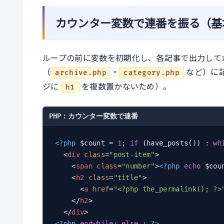
カウンター変数で連番を振る（基
ループの前に変数を初期化し、各記事で出力して
（
・
など）に
archive.php
category.php
ジに
を複数置かないため）。
h1
PHP：カウンター変数で連番
<?php
 $count = 
1
; 
if
 (have_posts()) : 
wh
<
div
class
=
"post-item"
>
<
span
class
=
"number"
>
<?php
echo
 $cou
<
h2
class
=
"title"
>
<
a
href
=
"<?php the_permalink(); ?>
</
h2
>
</
div
>
<?php
endwhile
; 
else
 : 
?>