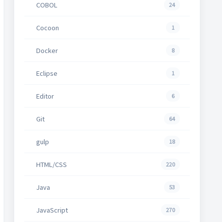
COBOL
24
Cocoon
1
Docker
8
Eclipse
1
Editor
6
Git
64
gulp
18
HTML/CSS
220
Java
53
JavaScript
270