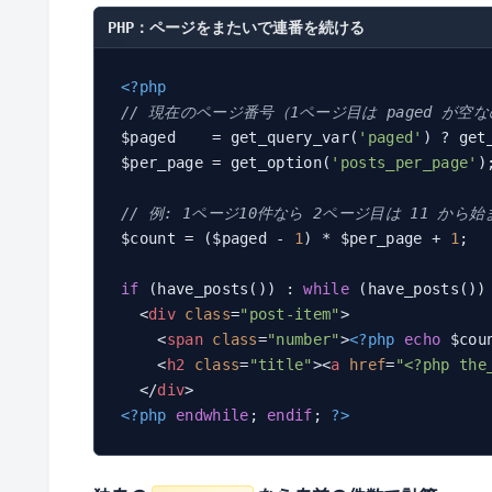
PHP：ページをまたいで連番を続ける
<?php
// 現在のページ番号（1ページ目は paged が空な
$paged    = get_query_var(
'paged'
) ? get
$per_page = get_option(
'posts_per_page'
)
// 例: 1ページ10件なら 2ページ目は 11 から始
$count = ($paged - 
1
) * $per_page + 
1
;

if
 (have_posts()) : 
while
 (have_posts())
<
div
class
=
"post-item"
>
<
span
class
=
"number"
>
<?php
echo
 $cou
<
h2
class
=
"title"
>
<
a
href
=
"<?php the
</
div
>
<?php
endwhile
; 
endif
; 
?>