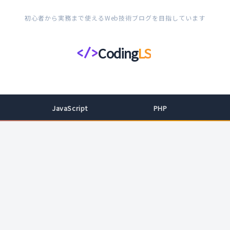
初心者から実務まで使えるWeb技術ブログを目指しています
Coding
LS
</>
コ
ー
デ
ィ
JavaScript
PHP
ン
グ
ラ
イ
フ
ス
タ
イ