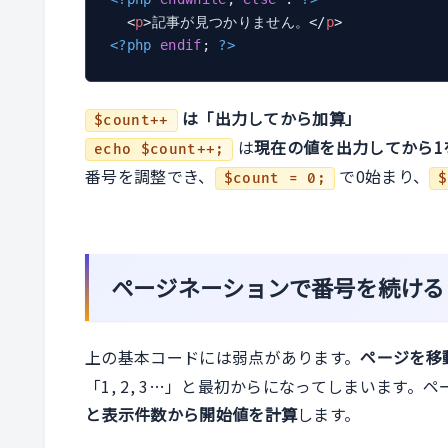
<
p
>
記事が見つかりません。
</
p
>
<?php
endif
; 
?>
は「出力してから加算」
$count++
は
現在の値を出力してから1
echo $count++;
番号を調整でき、
で0始まり、
$count = 0;
$
ページネーションで番号を続ける
上の基本コードには弱点があります。
ページを移
「1, 2, 3…」と最初からになってしまいます
と表示件数から開始値を計算
します。