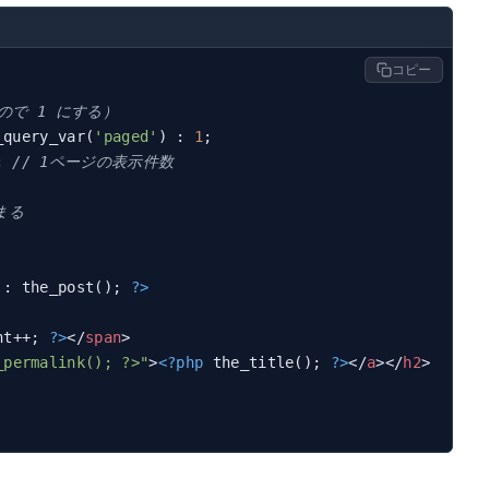
コピー
ので 1 にする）
_query_var(
'paged'
) : 
1
;

; 
// 1ページの表示件数
まる
 : the_post(); 
?>
nt++; 
?>
</
span
>
_permalink(); ?>"
>
<?php
 the_title(); 
?>
</
a
>
</
h2
>