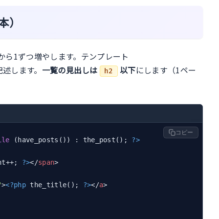
本）
から1ずつ増やします。テンプレート
記述します。
一覧の見出しは
以下
にします（1ペー
h2
コピー
ile
 (have_posts()) : the_post(); 
?>
nt++; 
?>
</
span
>
"
>
<?php
 the_title(); 
?>
</
a
>