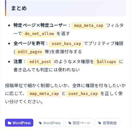
まとめ
特定ページ×特定ユーザー
：
フィルタ
map_meta_cap
ーで
を返す
do_not_allow
全ページを許可
：
でプリミティブ権限
user_has_cap
(
等)を直接付与する
edit_pages
注意
：
のようなメタ権限を
に
edit_post
$allcaps
書き込んでも判定には使われない
投稿単位で細かく制御したいか、全体に権限を付与したいか
に応じて、
と
を正しく使
map_meta_cap
user_has_cap
い分けてください。
WordPress
WordPress
固定ページ
管理画面