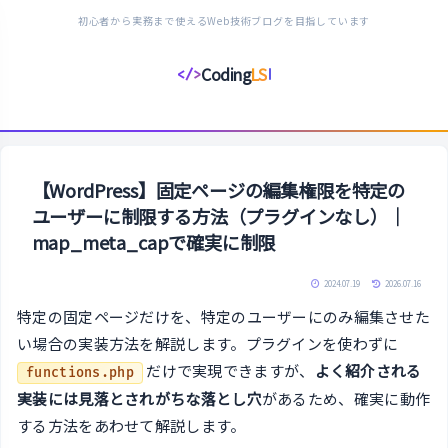
初心者から実務まで使えるWeb技術ブログを目指しています
Coding
LS
</>
コ
ー
デ
ィ
ン
【WordPress】固定ページの編集権限を特定の
グ
ユーザーに制限する方法（プラグインなし）｜
ラ
map_meta_capで確実に制限
イ
フ
2024.07.19
2026.07.16
ス
特定の固定ページだけを、特定のユーザーにのみ編集させた
タ
い場合の実装方法を解説します。プラグインを使わずに
イ
だけで実現できますが、
よく紹介される
functions.php
ル
実装には見落とされがちな落とし穴
があるため、確実に動作
する方法をあわせて解説します。