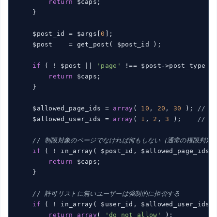
return
 $caps;

    }

    $post_id = $args[
0
];

    $post    = get_post( $post_id );

if
 ( ! $post || 
'page'
 !== $post->post_type ) 
return
 $caps;

    }

    $allowed_page_ids = 
array
( 
10
, 
20
, 
30
 ); 
// 
    $allowed_user_ids = 
array
( 
1
, 
2
, 
3
 );    
// 
// 制限対象のページでなければ何もしない（通常の権限判定
if
 ( ! in_array( $post_id, $allowed_page_ids,
return
 $caps;

    }

// 許可リストに無いユーザーは強制的に拒否する
if
 ( ! in_array( $user_id, $allowed_user_ids,
return
array
( 
'do_not_allow'
 );
