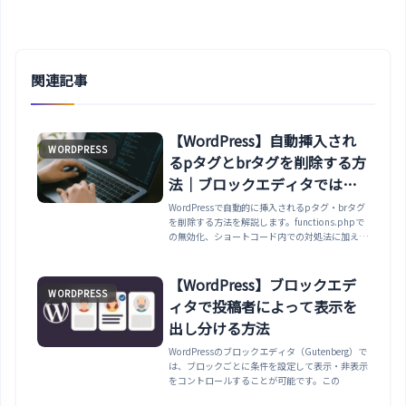
関連記事
【WordPress】自動挿入され
WORDPRESS
るpタグとbrタグを削除する方
法｜ブロックエディタでは適
用範囲が異なる点に注意
WordPressで自動的に挿入されるpタグ・brタグ
を削除する方法を解説します。functions.phpで
の無効化、ショートコード内での対処法に加え
て、TinyMCE向けの設定がブロックエディタ
（Gutenberg）には効果がない点まで紹介しま
す。
【WordPress】ブロックエデ
WORDPRESS
ィタで投稿者によって表示を
出し分ける方法
WordPressのブロックエディタ（Gutenberg）で
は、ブロックごとに条件を設定して表示・非表示
をコントロールすることが可能です。この