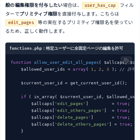
般の編集権限を付与したい
場合は、
フィル
user_has_cap
ターで
プリミティブ権限
を直接付与します。こちらは
等の実在するプリミティブ権限名を使ってい
edit_pages
るため、正しく動作します。
functions.php：特定ユーザーに全固定ページの編集を許可
function
allow_user_edit_all_pages
( $allcaps, $ca
    $allowed_user_ids = 
array
( 
1
, 
2
, 
3
 ); 
// 許可
    $current_user_id = get_current_user_id();

if
 ( in_array( $current_user_id, $allowed_use
        $allcaps[
'edit_pages'
]         = 
true
;

        $allcaps[
'edit_others_pages'
]  = 
true
;

        $allcaps[
'delete_pages'
]       = 
true
;

        $allcaps[
'delete_others_pages'
] = 
true
;

    }
