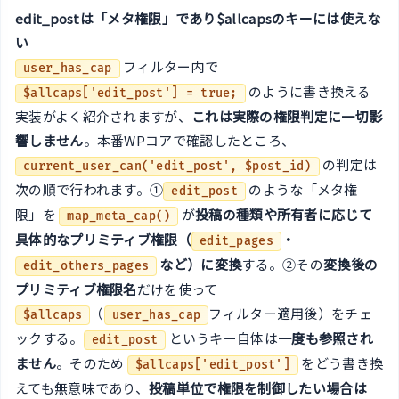
edit_postは「メタ権限」であり$allcapsのキーには使えな
い
フィルター内で
user_has_cap
のように書き換える
$allcaps['edit_post'] = true;
実装がよく紹介されますが、
これは実際の権限判定に一切影
響しません
。本番WPコアで確認したところ、
の判定は
current_user_can('edit_post', $post_id)
次の順で行われます。①
のような「メタ権
edit_post
限」を
が
投稿の種類や所有者に応じて
map_meta_cap()
具体的なプリミティブ権限（
・
edit_pages
など）に変換
する。②その
変換後の
edit_others_pages
プリミティブ権限名
だけを使って
（
フィルター適用後）をチェ
$allcaps
user_has_cap
ックする。
というキー自体は
一度も参照され
edit_post
ません
。そのため
をどう書き換
$allcaps['edit_post']
えても無意味であり、
投稿単位で権限を制御したい場合は