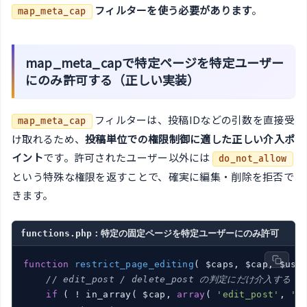
フィルターを使う必要があります
。
map_meta_cap
map_meta_capで特定ページを特定ユーザー
にのみ許可する（正しい実装）
フィルターは、投稿IDなどの引数を直接受
map_meta_cap
け取れるため、
投稿単位での権限制御に適した正しい介入ポ
イント
です。許可されたユーザー以外には
do_not_allow
という特殊な権限を返すことで、確実に編集・削除を拒否で
きます。
functions.php：特定の固定ページを特定ユーザーにのみ許可
function
restrict_page_editing
( $caps, $cap, $use
// edit_post / delete_post の判定にだけ介入する
if
 ( ! in_array( $cap, 
array
( 
'edit_post'
, 
'd