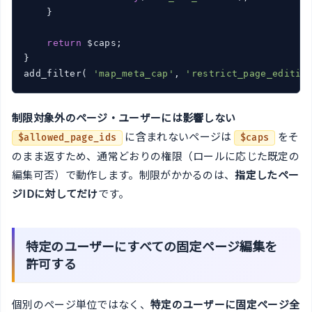
    }

return
 $caps;

}

add_filter( 
'map_meta_cap'
, 
'restrict_page_editin
制限対象外のページ・ユーザーには影響しない
に含まれないページは
をそ
$allowed_page_ids
$caps
のまま返すため、通常どおりの権限（ロールに応じた既定の
編集可否）で動作します。制限がかかるのは、
指定したペー
ジIDに対してだけ
です。
特定のユーザーにすべての固定ページ編集を
許可する
個別のページ単位ではなく、
特定のユーザーに固定ページ全