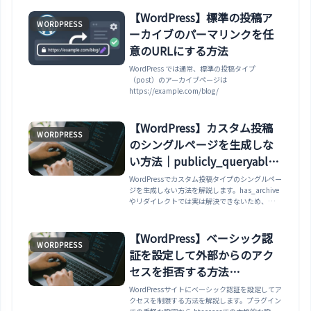
【WordPress】標準の投稿ア
WORDPRESS
ーカイブのパーマリンクを任
意のURLにする方法
WordPress では通常、標準の投稿タイプ
（post）のアーカイブページは
https://example.com/blog/
【WordPress】カスタム投稿
WORDPRESS
のシングルページを生成しな
い方法｜publicly_queryable
が正解
WordPressでカスタム投稿タイプのシングルペー
ジを生成しない方法を解説します。has_archive
やリダイレクトでは実は解決できないため、
publicly_queryableを使った確実な方法と、正し
い404の返し方を紹介します。
【WordPress】ベーシック認
WORDPRESS
証を設定して外部からのアク
セスを拒否する方法
｜.htaccess・wp-adminのみ
WordPressサイトにベーシック認証を設定してア
クセスを制限する方法を解説します。プラグイン
制限