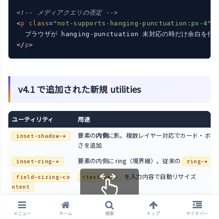
<!-- メディアクエリの否定 -->
<
p
class
=
"not-supports-hanging-punctuation:px-4"
>
</
p
>
v4.1 で追加された新規 utilities
ユーティリティ
用途
要素の
内側
に影。複数レイヤー対応でカード・ボタ
inset-shadow-*
さを追加
要素の内側に ring（境界線）。従来の
の
inset-ring-*
ring-*
を入力内容で自動リサイズ
field-sizing-co
<textarea>
ntent
ブラウザのダークモードスクロールバーを明示制御
color-scheme-*
スクロールできます
メニュー
ホーム
検索
トップ
サイドバー
可変フォント（Variable Fonts）の幅を調整
font-stretch-*