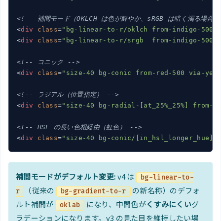
<!-- 補間モード（OKLCH は色が鮮やか、sRGB は暗く濁る場合あ
<
div
class
=
"bg-linear-to-r/oklch from-indigo-500 
<
div
class
=
"bg-linear-to-r/srgb  from-indigo-500 
<!-- コニック -->
<
div
class
=
"size-40 bg-conic from-red-500 via-yel
<!-- ラジアル（位置指定） -->
<
div
class
=
"size-40 bg-radial-[at_25%_25%] from-w
<!-- HSL の長い色相経由（虹色） -->
<
div
class
=
"size-40 bg-conic/[in_hsl_longer_hue] 
補間モードがデフォルト変更:
v4 は
bg-linear-to-
（従来の
の新名称）のデフォ
r
bg-gradient-to-r
ルト補間が
になり、中間色が
くすみにくい
グ
oklab
ラデーションになります。v3 の見た目を維持したい場