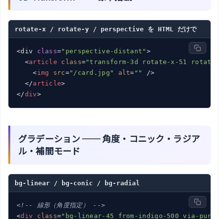
rotate-x / rotate-y / perspective を HTML だけで
<div 
class
=
"perspective-distant"
>

<
article
class
=
"transform-3d rotate-x-51 rotate
<
img
src
=
"/card.jpg"
alt
=
""
 />
</
article
>
</
div
>
グラデーション ── 角度・コニック・ラジア
ル・補間モード
bg-linear / bg-conic / bg-radial
<!-- 線形（角度指定） -->
<
div
class
=
"bg-linear-45 from-indigo-500 via-purp