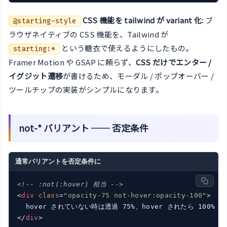
CSS 機能を tailwind が variant 化:
ブ
@starting-style
ラウザネイティブの CSS 機能を、Tailwind が
という糖衣で使えるようにしたもの。
starting:*
Framer Motion や GSAP に頼らず、
CSS だけでエンター /
イグジット遷移
が書けるため、モーダル / ポップオーバー /
ツールチップの実装がシンプルになります。
not-* バリアント ── 否定条件
通常バリアントを否定条件に
<!-- :not(:hover) 相当 -->
<
div
class
=
"opacity-75 not-hover:opacity-100"
>
</
div
>