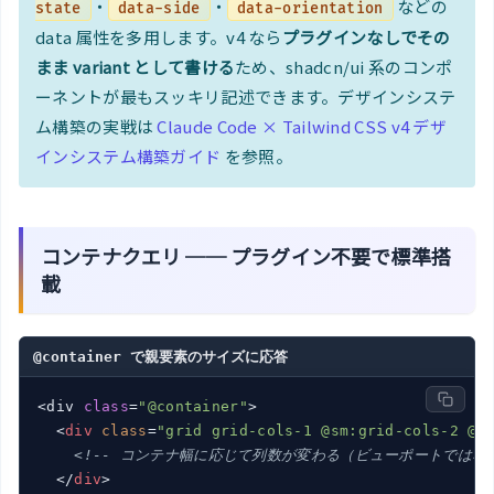
・
・
などの
state
data-side
data-orientation
data 属性を多用します。v4 なら
プラグインなしでその
まま variant として書ける
ため、shadcn/ui 系のコンポ
ーネントが最もスッキリ記述できます。デザインシステ
ム構築の実戦は
Claude Code × Tailwind CSS v4 デザ
インシステム構築ガイド
を参照。
コンテナクエリ ── プラグイン不要で標準搭
載
@container で親要素のサイズに応答
<div 
class
=
"@container"
>

<
div
class
=
"grid grid-cols-1 @sm:grid-cols-2 @l
<!-- コンテナ幅に応じて列数が変わる（ビューポートではない
</
div
>