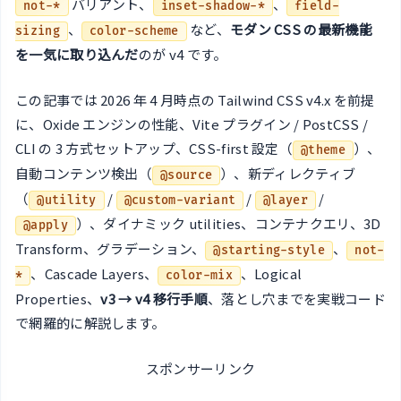
バリアント、
、
not-*
inset-shadow-*
field-
、
など、
モダン CSS の最新機能
sizing
color-scheme
を一気に取り込んだ
のが v4 です。
この記事では 2026 年 4 月時点の Tailwind CSS v4.x を前提
に、Oxide エンジンの性能、Vite プラグイン / PostCSS /
CLI の 3 方式セットアップ、CSS-first 設定（
）、
@theme
自動コンテンツ検出（
）、新ディレクティブ
@source
（
/
/
/
@utility
@custom-variant
@layer
）、ダイナミック utilities、コンテナクエリ、3D
@apply
Transform、グラデーション、
、
@starting-style
not-
、Cascade Layers、
、Logical
*
color-mix
Properties、
v3 → v4 移行手順
、落とし穴までを実戦コード
で網羅的に解説します。
スポンサーリンク