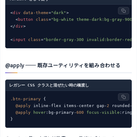
<
div
data-theme
=
"dark"
>
<
button
class
=
"bg-white theme-dark:bg-gray-900"
</
div
>
<
input
class
=
"border-gray-300 invalid:border-red-
@apply ── 既存ユーティリティを組み合わせる
レガシー CSS クラスと混ぜたい時の橋渡し
.btn-primary
 {

@apply
 inline-flex items-center gap-
2
 rounded-l
@apply
hover
:bg-primary-
600
focus-visible
:ring-
}