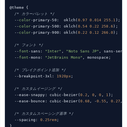
@theme {

/* カラーパレット */
  --
color
-primary-50:  oklch(
0.97
0.014
255.1
);

  --
color
-primary-500: oklch(
0.54
0.22
258.6
);

  --
color
-primary-900: oklch(
0.22
0.12
266.0
);

/* フォント */
  --
font
-sans: 
"Inter"
, 
"Noto Sans JP"
, sans-serif
  --
font
-mono: 
"JetBrains Mono"
, monospace;

/* ブレイクポイント追加 */
  --breakpoint-3xl: 
1920px
;

/* カスタムイージング */
  --ease-snappy: cubic-bezier(
0.2
, 
0
, 
0
, 
1
);

  --ease-bounce: cubic-bezier(
0.68
, -
0.55
, 
0.27
, 
/* カスタムスペーシング基準 */
  --spacing: 
0.25rem
;

}