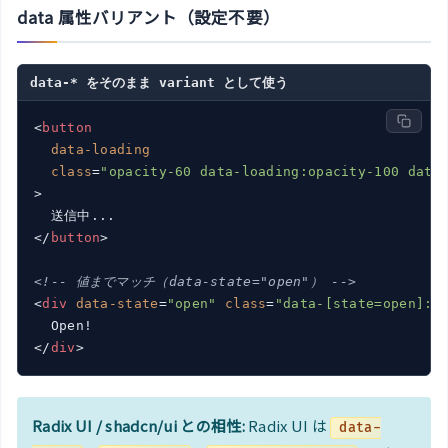
data 属性バリアント（設定不要）
data-* をそのまま variant として使う
<
button
data-loading
class
=
"opacity-60 data-loading:opacity-100 data
>
</
button
>
<!-- 値までマッチ（data-state="open"） -->
<
div
data-state
=
"open"
class
=
"data-[state=open]:b
</
div
>
Radix UI / shadcn/ui との相性:
Radix UI は
data-