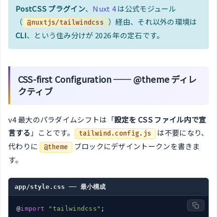
PostCSS プラグイン
、
Nuxt 4
は公式モジュール
（
）経由、それ以外の環境は
@nuxtjs/tailwindcss
CLI
、という住み分けが 2026 年の定石です。
CSS-first Configuration ── @theme ディレ
クティブ
v4 最大のパラダイムシフトは「
設定を CSS ファイル内で宣
言する
」ことです。
は不要になり、
tailwind.config.js
代わりに
ブロックにデザイントークンを書きま
@theme
す。
app/style.css ── 最小構成
@
import
"tailwindcss"
;
