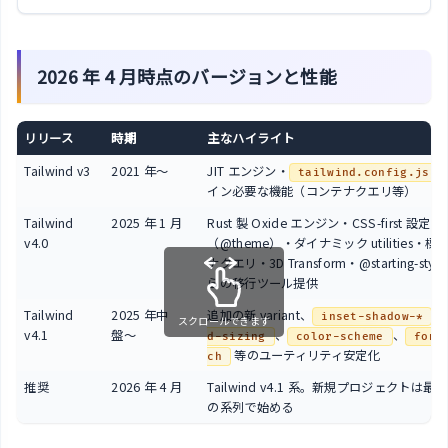
2026 年 4 月時点のバージョンと性能
リリース
時期
主なハイライト
Tailwind v3
2021 年〜
JIT エンジン・
tailwind.config.js
イン必要な機能（コンテナクエリ等）
Tailwind
2025 年 1 月
Rust 製 Oxide エンジン・CSS-first 設定
v4.0
（@theme）・ダイナミック utilities・
ナクエリ・3D Transform・@starting-styl
らの移行ツール提供
Tailwind
2025 年中
追加の新 variant、
、
inset-shadow-*
スクロールできます
v4.1
盤〜
、
、
d-sizing
color-scheme
font
等のユーティリティ安定化
ch
推奨
2026 年 4 月
Tailwind v4.1 系。新規プロジェクトは最
の系列で始める