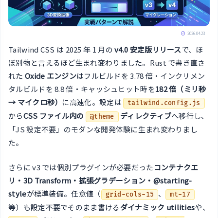
2026.04.23
Tailwind CSS は 2025 年 1 月の
v4.0 安定版リリース
で、ほ
ぼ別物と言えるほど生まれ変わりました。Rust で書き直さ
れた
Oxide エンジン
はフルビルドを 3.78 倍・インクリメン
タルビルドを 8.8 倍・キャッシュヒット時を
182 倍（ミリ秒
→ マイクロ秒）
に高速化。設定は
tailwind.config.js
から
CSS ファイル内の
ディレクティブ
へ移行し、
@theme
「JS 設定不要」のモダンな開発体験に生まれ変わりまし
た。
さらに v3 では個別プラグインが必要だった
コンテナクエ
リ・3D Transform・拡張グラデーション・@starting-
style
が標準装備。任意値（
、
grid-cols-15
mt-17
等）も設定不要でそのまま書ける
ダイナミック utilities
や、