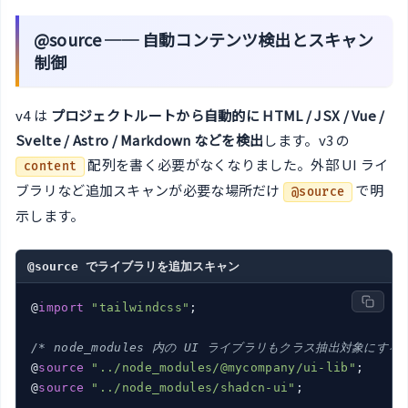
@source ── 自動コンテンツ検出とスキャン
制御
v4 は
プロジェクトルートから自動的に HTML / JSX / Vue /
Svelte / Astro / Markdown などを検出
します。v3 の
配列を書く必要がなくなりました。外部 UI ライ
content
ブラリなど追加スキャンが必要な場所だけ
で明
@source
示します。
@source でライブラリを追加スキャン
@
import
"tailwindcss"
;

/* node_modules 内の UI ライブラリもクラス抽出対象にする 
@
source
"../node_modules/@mycompany/ui-lib"
;

@
source
"../node_modules/shadcn-ui"
;
