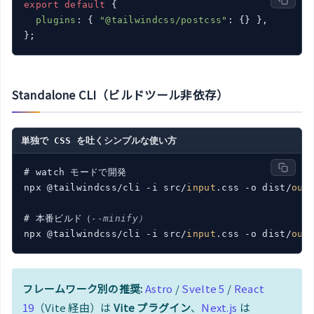
export
default
 {

plugins
: { 
"@tailwindcss/postcss"
: {} },

};
Standalone CLI（ビルドツール非依存）
単独で CSS を吐くシンプルな使い方
# watch モードで開発

npx @tailwindcss/cli -i src/
input
.css -o dist/
out
# 本番ビルド（
--minify）
npx @tailwindcss/cli -i src/
input
.css -o dist/
out
フレームワーク別の推奨:
Astro
/
Svelte 5
/
React
19
（Vite 経由）は
Vite プラグイン
、
Next.js
は