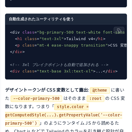
自動生成されたユーティリティを使う
<div 
class
=
"bg-primary-500 text-white font-sans p
<
h1
class
=
"text-3xl"
>
Tailwind v4
</
h1
>
<
p
class
=
"mt-4 ease-snappy transition"
>
CSS 変数
</
div
>
<!-- 3xl ブレイクポイントも自動で追加される -->
<
div
class
=
"text-base 3xl:text-xl"
>
...
</
div
>
デザイントークンが CSS 変数として露出:
に書い
@theme
た
はそのまま
の CSS 変
--color-primary-500
:root
数になります。つまり「
style.color =
getComputedStyle(...).getPropertyValue('--color-
」のようにランタイム JS から読めるた
primary-500')
め、Chart.js などで Tailwind のカラーを引き継ぐ設計が自