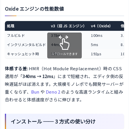
Oxide エンジンの性能数値
処理
v3（旧 JS エンジン）
v4（Oxide）
倍率
フルビルド
378ms
100ms
3.7
インクリメンタルビルド
44ms
5ms
8.8
キャッシュヒット時
35ms
192µs
182
スクロールできます
体感する差:
HMR（Hot Module Replacement）時の CSS
適用が「
340ms → 12ms
」にまで短縮され、エディタ側の反
映遅延がほぼ消えます。大規模モノレポでも開発サーバーが
重くならず、
Bun
や
Deno 2
のような高速ランタイムと組み
合わせると体感速度がさらに伸びます。
インストール ── 3 方式の使い分け