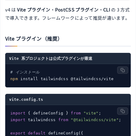
v4 は
Vite プラグイン
・
PostCSS プラグイン
・
CLI
の 3 方式
で導入できます。フレームワークによって推奨が違います。
Vite プラグイン（推奨）
Vite 系プロジェクトは公式プラグインが最速
# インストール
npm
 install tailwindcss @tailwindcss/vite
vite.config.ts
import
 { defineConfig } 
from
"vite"
import
 tailwindcss 
from
"@tailwindcss/vite"
;

export
default
 defineConfig({
