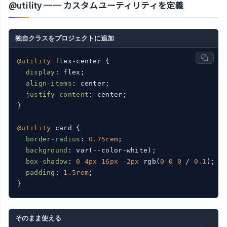
@utility ── カスタムユーティリティを定義
独自クラスをプロジェクトに追加
@utility
 flex-center {

display
: flex;

align-items
: center;

justify-content
: center;

}

@utility
 card {

border-radius
: 
0.75rem
;

background
: var(--color-white);

box-shadow
: 
0
4px
16px
 -
2px
 rgb(
0
0
0
 / 
0.1
);

padding
: 
1.5rem
;

}
そのまま使える