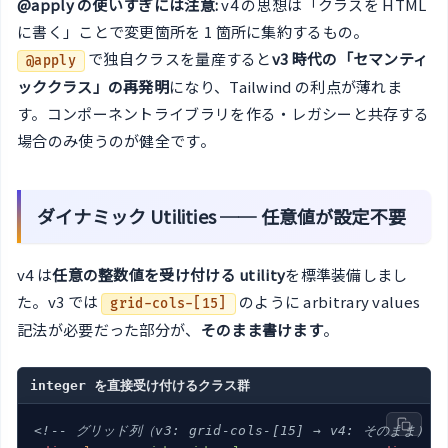
@apply の使いすぎには注意:
v4 の思想は「クラスを HTML
に書く」ことで変更箇所を 1 箇所に集約するもの。
で独自クラスを量産すると
v3 時代の「セマンティ
@apply
ッククラス」の再発明
になり、Tailwind の利点が薄れま
す。コンポーネントライブラリを作る・レガシーと共存する
場合のみ使うのが健全です。
ダイナミック Utilities ── 任意値が設定不要
v4 は
任意の整数値を受け付ける utility
を標準装備しまし
た。v3 では
のように arbitrary values
grid-cols-[15]
記法が必要だった部分が、
そのまま書けます
。
integer を直接受け付けるクラス群
<!-- グリッド列（v3: grid-cols-[15] → v4: そのまま） -