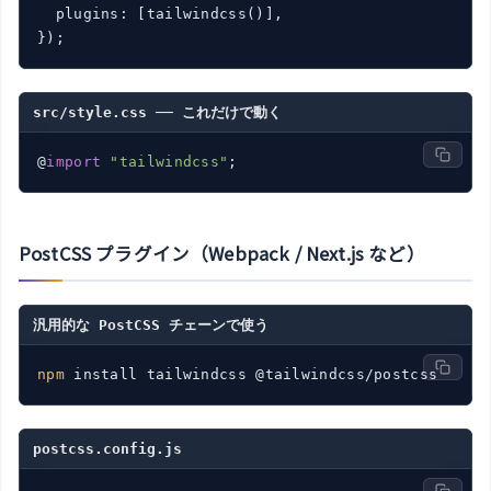
  plugins: [tailwindcss()],

});
src/style.css ── これだけで動く
@
import
"tailwindcss"
;
PostCSS プラグイン（Webpack / Next.js など）
汎用的な PostCSS チェーンで使う
npm
 install tailwindcss @tailwindcss/postcss
postcss.config.js