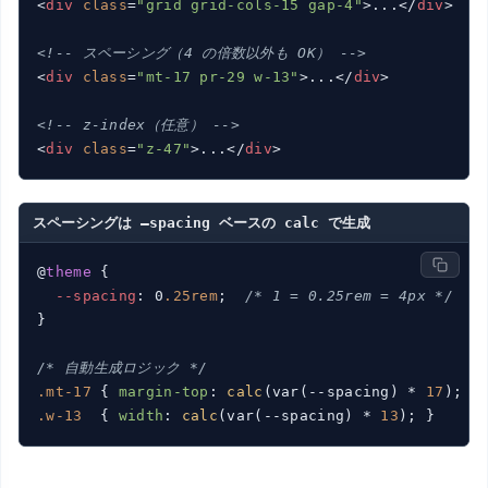
<
div
class
=
"grid grid-cols-15 gap-4"
>
...
</
div
>
<!-- スペーシング（4 の倍数以外も OK） -->
<
div
class
=
"mt-17 pr-29 w-13"
>
...
</
div
>
<!-- z-index（任意） -->
<
div
class
=
"z-47"
>
...
</
div
>
スペーシングは –spacing ベースの calc で生成
@
theme
 {

--spacing
: 0
.25rem
;  
/* 1 = 0.25rem = 4px */
}

/* 自動生成ロジック */
.mt-17
 { 
margin-top
: 
calc
(var(--spacing) * 
17
); }
.w-13
  { 
width
: 
calc
(var(--spacing) * 
13
); }     