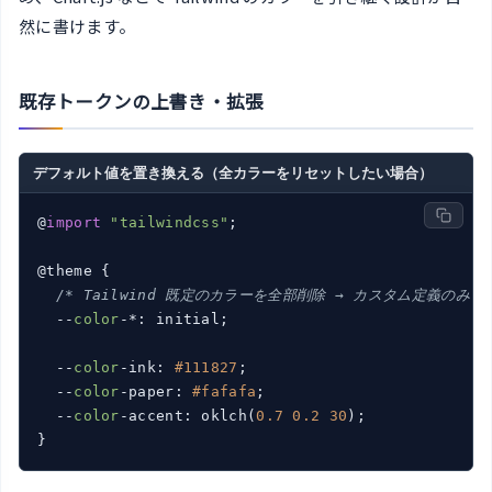
然に書けます。
既存トークンの上書き・拡張
デフォルト値を置き換える（全カラーをリセットしたい場合）
@
import
"tailwindcss"
;

@theme {

/* Tailwind 既定のカラーを全部削除 → カスタム定義のみ *
  --
color
-*: initial;

  --
color
-ink: 
#111827
;

  --
color
-paper: 
#fafafa
;

  --
color
-accent: oklch(
0.7
0.2
30
);

}