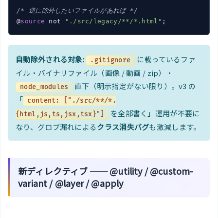
/* 逆に除外したいファイルがあれば */
@
source
 not 
"./src/legacy/**/*.html"
;
自動除外される対象:
に載っているファ
.gitignore
イル・バイナリファイル（画像 / 動画 / zip）・
直下（明示指定がない限り）。v3 の
node_modules
「
content: ["./src/**/*.
を全部書く」運用が不要に
{html,js,ts,jsx,tsx}"]
なり、グロブ漏れによる
クラス消失バグ
も激減します。
新ディレクティブ ── @utility / @custom-
variant / @layer / @apply