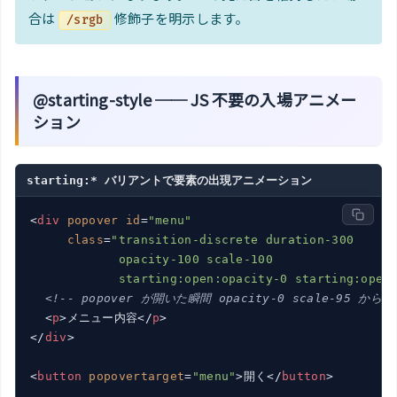
合は
修飾子を明示します。
/srgb
@starting-style ── JS 不要の入場アニメー
ション
starting:* バリアントで要素の出現アニメーション
<
div
popover
id
=
"menu"
class
=
"transition-discrete duration-300

            opacity-100 scale-100

            starting:open:opacity-0 starting:open
<!-- popover が開いた瞬間 opacity-0 scale-95 から
<
p
>
メニュー内容
</
p
>
</
div
>
<
button
popovertarget
=
"menu"
>
開く
</
button
>