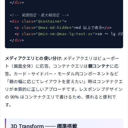
</
div
>
<!-- 範囲指定・最大幅指定 -->
<
div
class
=
"@container"
>
<
p
class
=
"@max-md:hidden"
>
md 以上で表示
</
p
>
<
p
class
=
"@min-sm:@max-lg:text-xs"
>
sm 〜 lg の
</
div
>
メディアクエリとの使い分け:
メディアクエリはビューポー
ト（画面全体）に応答、コンテナクエリは
親コンテナ
に応
答。カード・サイドバー・モーダル内コンポーネントなど
「親の幅に応じてレイアウトを変えたい」時はコンテナクエ
リが本質的に正しいアプローチです。レスポンシブデザイン
の 90% はコンテナクエリで書けるため、慣れると便利で
す。
3D Transform ── 標準搭載