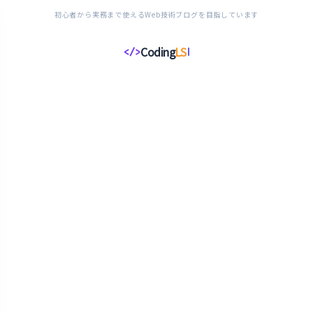
初心者から実務まで使えるWeb技術ブログを目指しています
Coding
LS
</>
コ
ー
デ
ィ
ン
グ
ラ
イ
フ
ス
タ
イ
ル