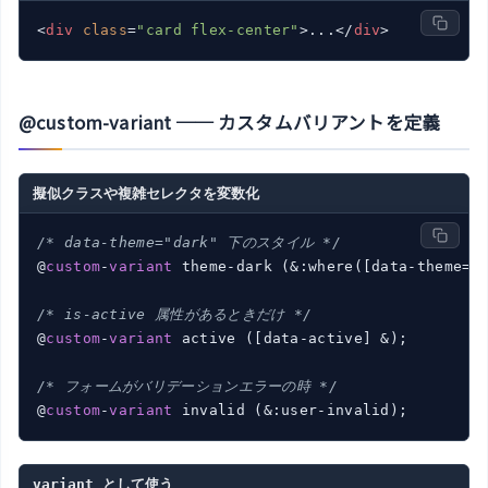
<
div
class
=
"card flex-center"
>
...
</
div
>
@custom-variant ── カスタムバリアントを定義
擬似クラスや複雑セレクタを変数化
/* data-theme="dark" 下のスタイル */
@
custom
-
variant
 theme-dark (&:where([data-theme=
"
/* is-active 属性があるときだけ */
@
custom
-
variant
 active ([data-active] &);

/* フォームがバリデーションエラーの時 */
@
custom
-
variant
 invalid (&:user-invalid);
variant として使う