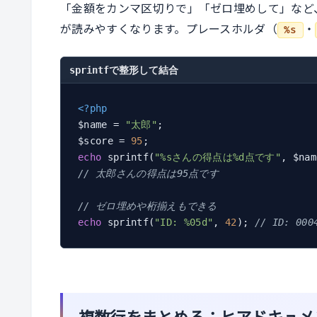
「金額をカンマ区切りで」「ゼロ埋めして」など
が読みやすくなります。プレースホルダ（
・
%s
sprintfで整形して結合
<?php
$name = 
"太郎"
;

$score = 
95
echo
 sprintf(
"%sさんの得点は%d点です"
// 太郎さんの得点は95点です
// ゼロ埋めや桁揃えもできる
echo
 sprintf(
"ID: %05d"
, 
42
); 
// ID: 000
複数行をまとめる：ヒアドキュメ