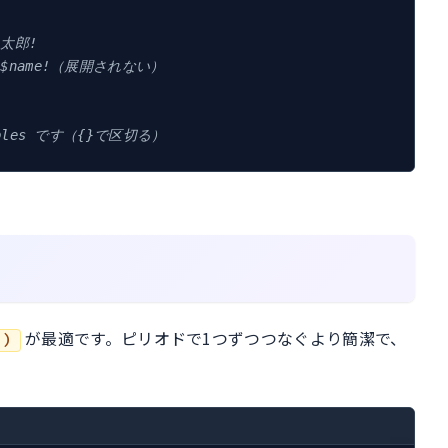
、太郎!
$name!（展開されない）
ples です（{}で区切る）
が最適です。ピリオドで1つずつつなぐより簡潔で、
()