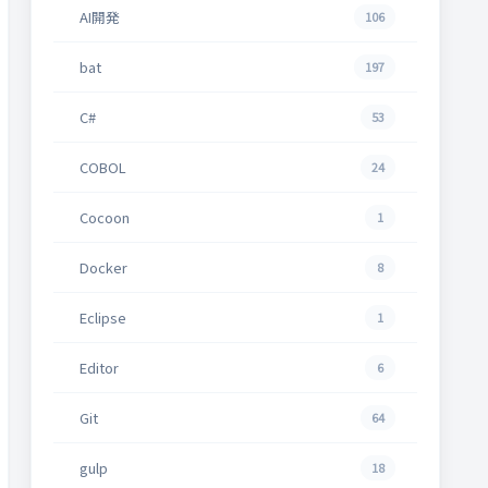
AI開発
106
bat
197
C#
53
COBOL
24
Cocoon
1
Docker
8
Eclipse
1
Editor
6
Git
64
gulp
18