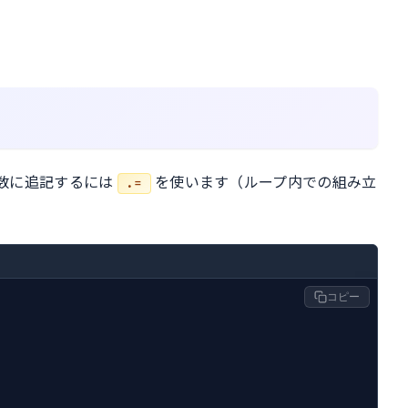
数に追記するには
を使います（ループ内での組み立
.=
コピー