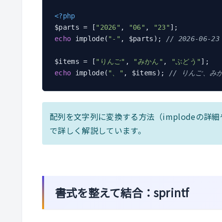
<?php
$parts = [
"2026"
, 
"06"
, 
"23"
echo
 implode(
"-"
, $parts); 
// 2026-06-23
$items = [
"りんご"
, 
"みかん"
, 
"ぶどう"
echo
 implode(
"、"
, $items); 
// りんご、み
配列を文字列に変換する方法（implodeの詳
で詳しく解説しています。
書式を整えて結合：sprintf