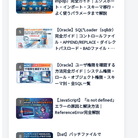
impdp）完全ガイド｜エクスポー
ト・インポート・スキーマ移行・
よく使うパラメータまで解説
【Oracle】SQL*Loader（sqlldr）
完全ガイド｜コントロールファイ
ル・APPEND/REPLACE・ダイレク
トパスロード・BADファイル・エ
ラー対処まで解説
【Oracle】ユーザ権限を確認する
方法完全ガイド｜システム権限・
ロール・オブジェクト権限・スキ
ーマ別・全SQL一覧
【JavaScript】「is not defined」
エラーの原因と解決方法｜
ReferenceError完全解説
【bat】バッチファイルで