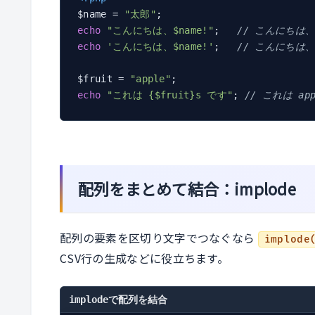
$name = 
"太郎"
echo
"こんにちは、$name!"
;   
// こんにちは
echo
'こんにちは、$name!'
;   
// こんにちは、
$fruit = 
"apple"
echo
"これは {$fruit}s です"
; 
// これは ap
配列をまとめて結合：implode
配列の要素を区切り文字でつなぐなら
implode
CSV行の生成などに役立ちます。
implodeで配列を結合