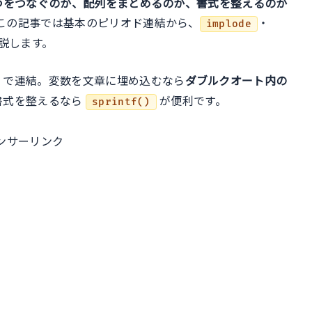
つをつなぐのか、配列をまとめるのか、書式を整えるのか
ル
この記事では基本のピリオド連結から、
・
implode
説します。
）で連結。変数を文章に埋め込むなら
ダブルクオート内の
書式を整えるなら
が便利です。
sprintf()
ンサーリンク