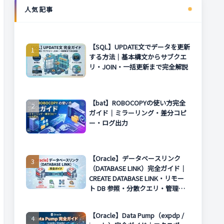
人気記事
【SQL】UPDATE文でデータを更新
する方法｜基本構文からサブクエ
リ・JOIN・一括更新まで完全解説
【bat】ROBOCOPYの使い方完全
ガイド｜ミラーリング・差分コピ
ー・ログ出力
【Oracle】データベースリンク
（DATABASE LINK）完全ガイド｜
CREATE DATABASE LINK・リモー
ト DB 参照・分散クエリ・管理方
法まで解説
【Oracle】Data Pump（expdp /