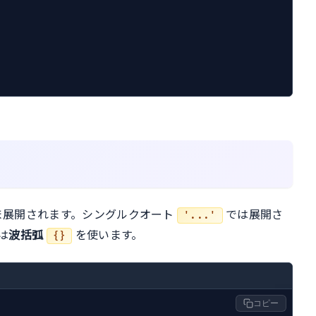
ま展開されます。シングルクオート
では展開さ
'...'
は
波括弧
を使います。
{}
コピー