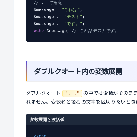
// .= で追記
$message = 
"これは"
;

$message .= 
"テスト"
;

$message .= 
"です。"
echo
 $message; 
// これはテストです。
ダブルクオート内の変数展開
ダブルクオート
の中では変数がそのま
"..."
れません。変数名と後ろの文字を区切りたいとき
変数展開と波括弧
<?php