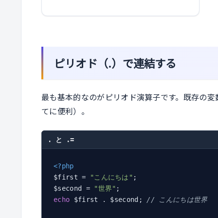
ピリオド（.）で連結する
最も基本的なのがピリオド演算子です。既存の変
てに便利）。
. と .=
<?php
$first = 
"こんにちは"
;

$second = 
"世界"
echo
 $first . $second; 
// こんにちは世界