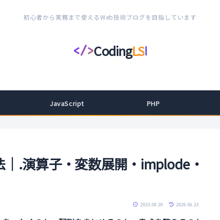
初心者から実務まで使えるWeb技術ブログを目指しています
Coding
LS
</>
コ
ー
デ
ィ
JavaScript
PHP
ン
グ
ラ
イ
｜.演算子・変数展開・implode・
フ
ス
タ
2023.08.20
2026.06.23
イ