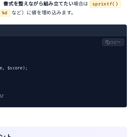
、
書式を整えながら組み立てたい
場合は
sprintf()
など）に値を埋め込みます。
%d
コピー
42
ント