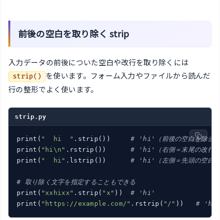
前後の空白を取り除く strip
入力データの前後についた空白や改行を取り除くには
を使います。フォーム入力やファイルから読んだ
strip()
行の整形でよく使います。
strip.py
print(
"  hi  "
.strip())     
# 'hi'（前後の空白を除去
print(
"hi\n"
.rstrip())      
# 'hi'（右側＝末尾の改行
print(
"  hi"
.lstrip())      
# 'hi'（左側＝先頭の空白
# 取り除く文字を指定することもできる
print(
"xxhixx"
.strip(
"x"
))  
# 'hi'
print(
"https://example.com/"
.rstrip(
"/"
))   
# 'ht