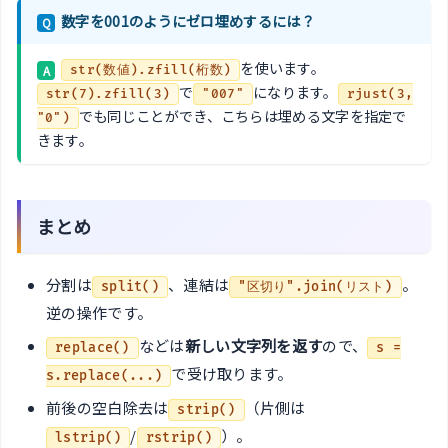
数字を001のようにゼロ埋めするには？
Q
を使います。
A
str(数値).zfill(桁数)
で
になります。
str(7).zfill(3)
"007"
rjust(3,
でも同じことができ、こちらは埋める文字を指定で
"0")
きます。
まとめ
分割は
、連結は
。
split()
"区切り".join(リスト)
逆の操作です。
などは
新しい文字列を返す
ので、
replace()
s =
で受け取ります。
s.replace(...)
前後の空白除去は
（片側は
strip()
/
）。
lstrip()
rstrip()