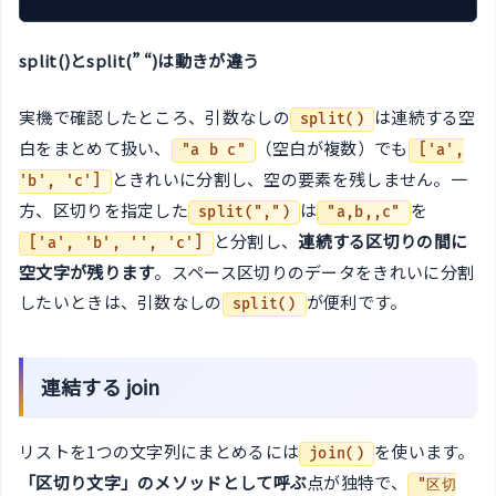
split()とsplit(” “)は動きが違う
実機で確認したところ、引数なしの
は連続する空
split()
白をまとめて扱い、
（空白が複数）でも
"a b c"
['a',
ときれいに分割し、空の要素を残しません。一
'b', 'c']
方、区切りを指定した
は
を
split(",")
"a,b,,c"
と分割し、
連続する区切りの間に
['a', 'b', '', 'c']
空文字が残ります
。スペース区切りのデータをきれいに分割
したいときは、引数なしの
が便利です。
split()
連結する join
リストを1つの文字列にまとめるには
を使います。
join()
「区切り文字」のメソッドとして呼ぶ
点が独特で、
"区切