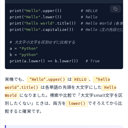
print(
"Hello"
.upper())        
# HELLO
print(
"Hello"
.lower())        
# hello
print(
"hello world"
.title())  
# Hello World（各
print(
"Hello"
.capitalize())   
# Hello（文の先頭だけ
# 大文字小文字を区別せずに比較する
a = 
"Python"
b = 
"python"
print(a.lower() == b.lower())   
# True
実機でも、
は
、
"Hello".upper()
HELLO
"hello
は各単語の先頭を大文字にした
world".title()
Hello
になりました。検索や比較で「大文字small文字を区
World
別したくない」ときは、両方を
でそろえてから比
lower()
較すると確実です。