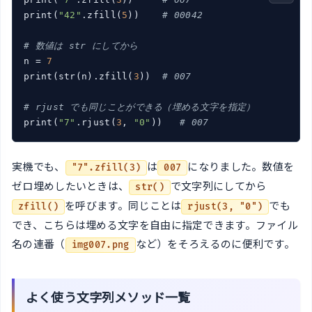
print(
"42"
.zfill(
5
))    
# 00042
# 数値は str にしてから
n = 
7
print(str(n).zfill(
3
))  
# 007
# rjust でも同じことができる（埋める文字を指定）
print(
"7"
.rjust(
3
, 
"0"
))   
# 007
実機でも、
は
になりました。数値を
"7".zfill(3)
007
ゼロ埋めしたいときは、
で文字列にしてから
str()
を呼びます。同じことは
でも
zfill()
rjust(3, "0")
でき、こちらは埋める文字を自由に指定できます。ファイル
名の連番（
など）をそろえるのに便利です。
img007.png
よく使う文字列メソッド一覧