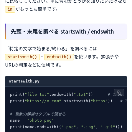
に比較してください。単に含むかどうかを知りたいだけなら
がもっとも簡単です。
in
先頭・末尾を調べる startswith / endswith
「特定の文字で始まる/終わる」を調べるには
・
を使います。拡張子や
startswith()
endswith()
URLの判定などに便利です。
startswith.py
print(
"file.txt"
.endswith(
".txt"
))      
# True
print(
"https://x.com"
.startswith(
"https"
))   
# Tr
# 複数の候補はタプルで渡せる
name = 
"photo.png"
print(name.endswith((
".png"
, 
".jpg"
, 
".gif"
)))   