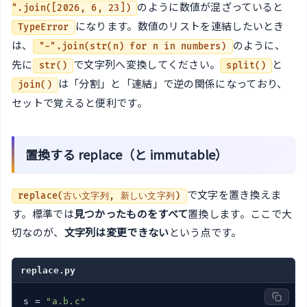
のように数値が混ざっていると
".join([2026, 6, 23])
になります。数値のリストを連結したいとき
TypeError
は、
のように、
"-".join(str(n) for n in numbers)
先に
で文字列へ変換してください。
と
str()
split()
は「分割」と「連結」で逆の関係になっており、
join()
セットで覚えると便利です。
置換する replace（と immutable）
で文字を置き換えま
replace(古い文字列, 新しい文字列)
す。標準では
見つかったものをすべて
置換します。ここで大
切なのが、
文字列は変更できない
という点です。
replace.py
s = 
"a.b.c"