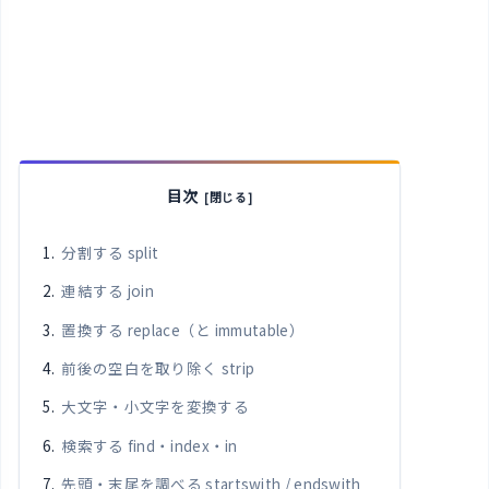
目次
分割する split
連結する join
置換する replace（と immutable）
前後の空白を取り除く strip
大文字・小文字を変換する
検索する find・index・in
先頭・末尾を調べる startswith / endswith