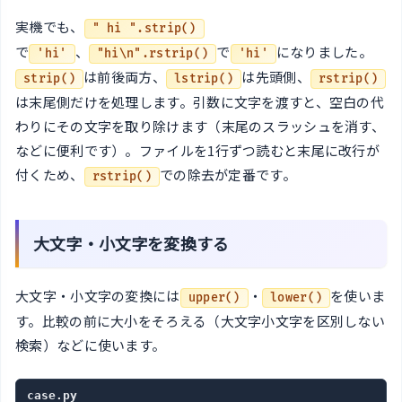
実機でも、
" hi ".strip()
で
、
で
になりました。
'hi'
"hi\n".rstrip()
'hi'
は前後両方、
は先頭側、
strip()
lstrip()
rstrip()
は末尾側だけを処理します。引数に文字を渡すと、空白の代
わりにその文字を取り除けます（末尾のスラッシュを消す、
などに便利です）。ファイルを1行ずつ読むと末尾に改行が
付くため、
での除去が定番です。
rstrip()
大文字・小文字を変換する
大文字・小文字の変換には
・
を使いま
upper()
lower()
す。比較の前に大小をそろえる（大文字小文字を区別しない
検索）などに使います。
case.py