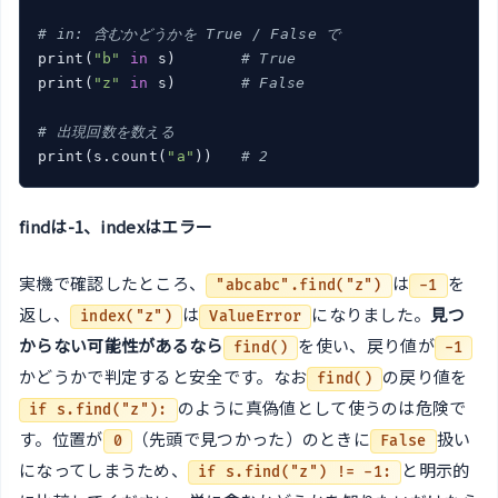
# in: 含むかどうかを True / False で
print(
"b"
in
 s)       
# True
print(
"z"
in
 s)       
# False
# 出現回数を数える
print(s.count(
"a"
))   
# 2
findは-1、indexはエラー
実機で確認したところ、
は
を
"abcabc".find("z")
-1
返し、
は
になりました。
見つ
index("z")
ValueError
からない可能性があるなら
を使い、戻り値が
find()
-1
かどうかで判定すると安全です。なお
の戻り値を
find()
のように真偽値として使うのは危険で
if s.find("z"):
す。位置が
（先頭で見つかった）のときに
扱い
0
False
になってしまうため、
と明示的
if s.find("z") != -1: