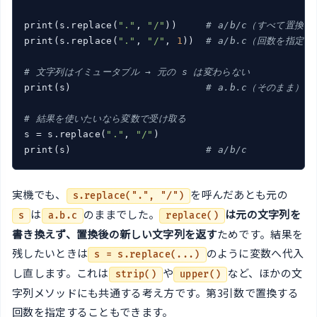
print(s.replace(
"."
, 
"/"
))     
# a/b/c（すべて置換）
print(s.replace(
"."
, 
"/"
, 
1
))  
# a/b.c（回数を指定）
# 文字列はイミュータブル → 元の s は変わらない
print(s)                       
# a.b.c（そのまま）
# 結果を使いたいなら変数で受け取る
s = s.replace(
"."
, 
"/"
)

print(s)                       
# a/b/c
実機でも、
を呼んだあとも元の
s.replace(".", "/")
は
のままでした。
は元の文字列を
s
a.b.c
replace()
書き換えず、置換後の新しい文字列を返す
ためです。結果を
残したいときは
のように変数へ代入
s = s.replace(...)
し直します。これは
や
など、ほかの文
strip()
upper()
字列メソッドにも共通する考え方です。第3引数で置換する
回数を指定することもできます。