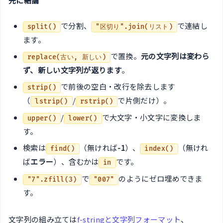
先に結論
で分割、
で連結し
split()
"区切り".join(リスト)
ます。
で置換。
元の文字列は変わら
replace(古い, 新しい)
ず、新しい文字列が返ります
。
で前後の空白・改行を除去します
strip()
（
/
で片側だけ）。
lstrip()
rstrip()
/
で大文字・小文字に変換しま
upper()
lower()
す。
検索は
（無ければ
-1
）、
（無けれ
find()
index()
ば
エラー
）、含むかは
です。
in
で
のようにゼロ埋めできま
"7".zfill(3)
"007"
す。
文字列の組み立ては
f-stringと文字列フォーマット
、