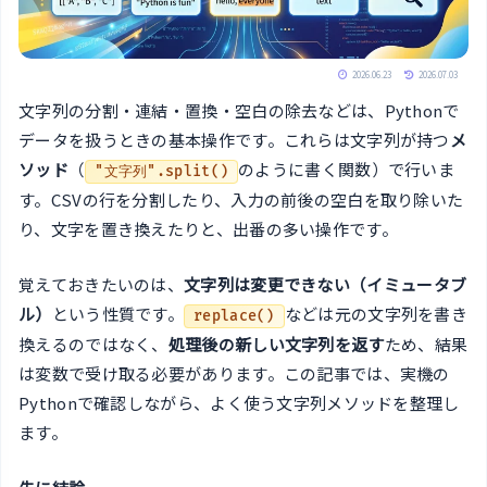
2026.06.23
2026.07.03
文字列の分割・連結・置換・空白の除去などは、Pythonで
データを扱うときの基本操作です。これらは文字列が持つ
メ
ソッド
（
のように書く関数）で行いま
"文字列".split()
す。CSVの行を分割したり、入力の前後の空白を取り除いた
り、文字を置き換えたりと、出番の多い操作です。
覚えておきたいのは、
文字列は変更できない（イミュータブ
ル）
という性質です。
などは元の文字列を書き
replace()
換えるのではなく、
処理後の新しい文字列を返す
ため、結果
は変数で受け取る必要があります。この記事では、実機の
Pythonで確認しながら、よく使う文字列メソッドを整理し
ます。