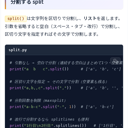
分割する split
は文字列を区切りで分割し、
リスト
を返します。
split()
引数を省略すると空白（スペース・タブ・改行）で分割し、
区切り文字を指定すればその文字で分割します。
split.py
# 引数なし → 空白で分割（連続する空白はまとめて1つ・空要素は
print
(
"a  b   c"
.
split
())     
# ['a', 'b', 'c']
# 区切り文字を指定 → その文字で分割（空要素も残る）
print
(
"a,b,,c"
.
split
(
","
))    
# ['a', 'b', '', 'c
# 分割回数を制限（maxsplit）
print
(
"a-b-c"
.
split
(
"-"
, 
1
))  
# ['a', 'b-c']
# 改行で分割するなら splitlines も便利
print
(
"1行目\n2行目"
.splitlines())   
# ['1行目', '2