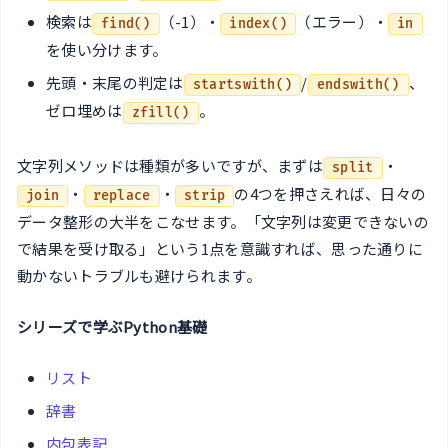
検索は
（-1）・
（エラー）・
find()
index()
in
を使い分けます。
先頭・末尾の判定は
/
、
startswith()
endswith()
ゼロ埋めは
。
zfill()
文字列メソッドは種類が多いですが、まずは
・
split
・
・
の4つを押さえれば、日々の
join
replace
strip
データ整形の大半をこなせます。「文字列は変更できないの
で結果を受け取る」という1点を意識すれば、思った通りに
動かないトラブルも避けられます。
シリーズで学ぶPython基礎
リスト
辞書
内包表記