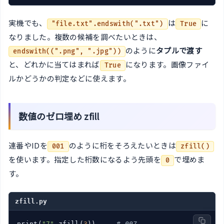
実機でも、
は
に
"file.txt".endswith(".txt")
True
なりました。複数の候補を調べたいときは、
のように
タプルで渡す
endswith((".png", ".jpg"))
と、どれかに当てはまれば
になります。画像ファイ
True
ルかどうかの判定などに使えます。
数値のゼロ埋め zfill
連番やIDを
のように桁をそろえたいときは
001
zfill()
を使います。指定した桁数になるよう先頭を
で埋めま
0
す。
zfill.py
print(
"7"
.zfill(
3
))     
# 007