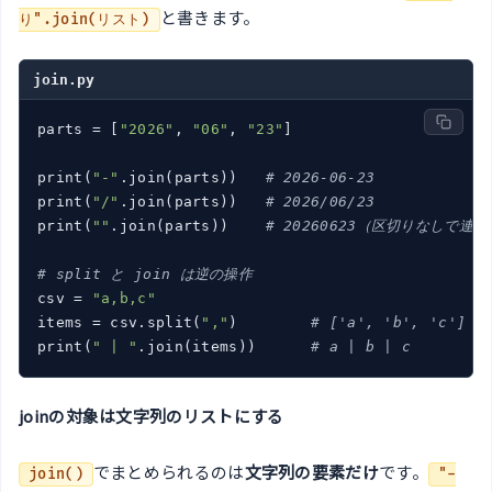
と書きます。
り".join(リスト)
join.py
parts = [
"2026"
, 
"06"
, 
"23"
]

print(
"-"
.join(parts))   
# 2026-06-23
print(
"/"
.join(parts))   
# 2026/06/23
print(
""
.join(parts))    
# 20260623（区切りなしで連結
# split と join は逆の操作
csv = 
"a,b,c"
items = csv.split(
","
)        
# ['a', 'b', 'c']
print(
" | "
.join(items))      
# a | b | c
joinの対象は文字列のリストにする
でまとめられるのは
文字列の要素だけ
です。
join()
"-