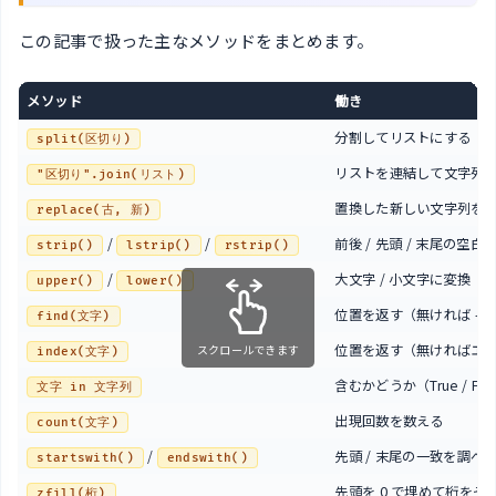
この記事で扱った主なメソッドをまとめます。
メソッド
働き
分割してリストにする
split(区切り)
リストを連結して文字列
"区切り".join(リスト)
置換した新しい文字列を
replace(古, 新)
/
/
前後 / 先頭 / 末尾の空白
strip()
lstrip()
rstrip()
/
大文字 / 小文字に変換
upper()
lower()
位置を返す（無ければ -1
find(文字)
位置を返す（無ければエ
スクロールできます
index(文字)
含むかどうか（True / Fal
文字 in 文字列
出現回数を数える
count(文字)
/
先頭 / 末尾の一致を調べ
startswith()
endswith()
先頭を 0 で埋めて桁をそ
zfill(桁)