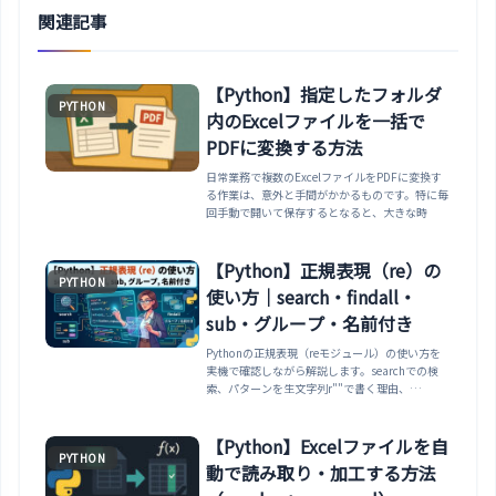
関連記事
【Python】指定したフォルダ
PYTHON
内のExcelファイルを一括で
PDFに変換する方法
日常業務で複数のExcelファイルをPDFに変換す
る作業は、意外と手間がかかるものです。特に毎
回手動で開いて保存するとなると、大きな時
【Python】正規表現（re）の
PYTHON
使い方｜search・findall・
sub・グループ・名前付き
Pythonの正規表現（reモジュール）の使い方を
実機で確認しながら解説します。searchでの検
索、パターンを生文字列r""で書く理由、
search・match・fullmatchの違い、findallのグ
ループによる戻り値の変化、subでの置換、
group・groupsでの取り出し、名前付きグループ
【Python】Excelファイルを自
PYTHON
やフラグ、ファイル名をre.pyにしてはいけない
動で読み取り・加工する方法
罠まで整理します。