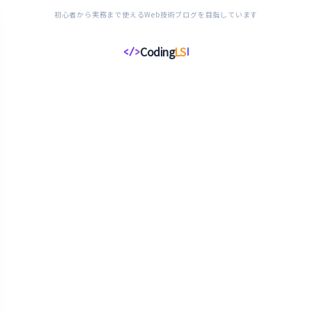
初心者から実務まで使えるWeb技術ブログを目指しています
Coding
LS
</>
コ
ー
デ
ィ
ン
グ
ラ
イ
フ
ス
タ
イ
ル