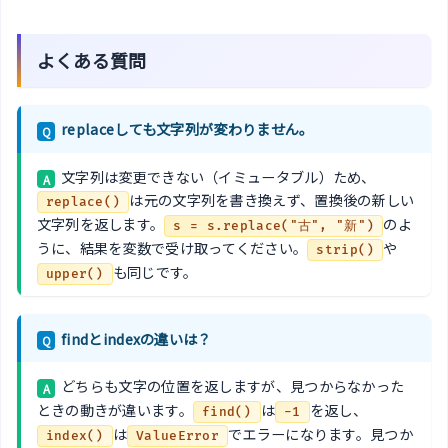
よくある質問
replaceしても文字列が変わりません。
Q
文字列は変更できない（イミュータブル）ため、
A
は元の文字列を書き換えず、置換後の新しい
replace()
文字列を返します。
のよ
s = s.replace("古", "新")
うに、結果を変数で受け取ってください。
や
strip()
も同じです。
upper()
findとindexの違いは？
Q
どちらも文字の位置を返しますが、見つからなかった
A
ときの動きが違います。
は
を返し、
find()
-1
は
でエラーになります。見つか
index()
ValueError