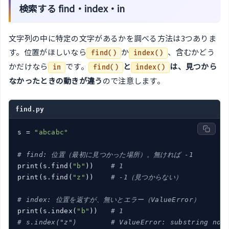
検索する find・index・in
文字列の中に特定の文字があるかを調べる方法は3つありま
す。位置がほしいなら
か
、含むかどう
find()
index()
かだけなら
です。
と
は、見つから
in
find()
index()
なかったときの動きが違う
ので注意します。
find.py
s = 
"abcabc"
# find: 位置（最初に見つかった場所）。無ければ -1
print(s.find(
"b"
))    
# 1
print(s.find(
"z"
))    
# -1（見つからない）
# index: 位置を返すが、無いとエラー（ValueError）
print(s.index(
"b"
))   
# 1
# s.index("z")        # ValueError: substring not