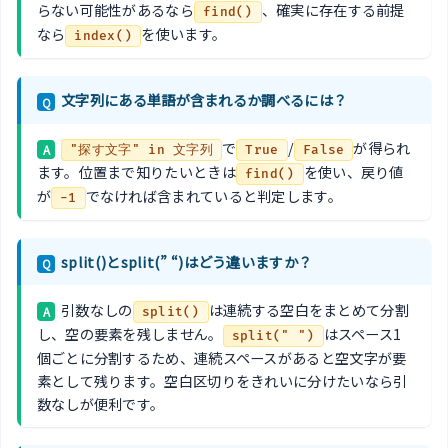
らない可能性があるなら
、確実に存在する前提
find()
なら
を使います。
index()
文字列にある単語が含まれるか調べるには？
Q
で
/
が得られ
A
"探す文字" in 文字列
True
False
ます。位置まで知りたいときは
を使い、戻り値
find()
が
でなければ含まれていると判定します。
-1
split()とsplit(” “)はどう違いますか？
Q
引数なしの
は連続する空白をまとめて分割
A
split()
し、空の要素を残しません。
はスペース1
split(" ")
個ごとに分割するため、連続スペースがあると空文字が要
素として残ります。空白区切りをきれいに分けたいなら引
数なしが便利です。