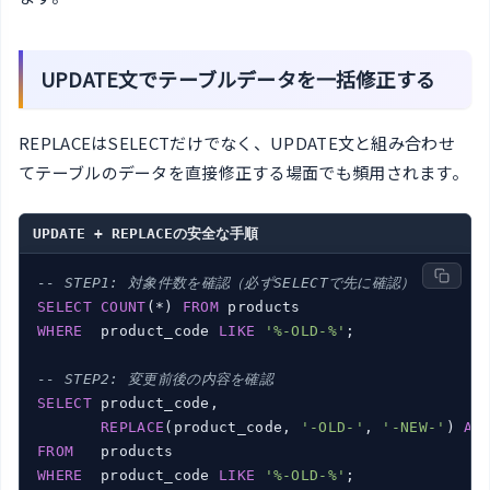
UPDATE文でテーブルデータを一括修正する
REPLACEはSELECTだけでなく、UPDATE文と組み合わせ
てテーブルのデータを直接修正する場面でも頻用されます。
UPDATE + REPLACEの安全な手順
-- STEP1: 対象件数を確認（必ずSELECTで先に確認）
SELECT
COUNT
(*) 
FROM
WHERE
  product_code 
LIKE
'%-OLD-%'
;

-- STEP2: 変更前後の内容を確認
SELECT
 product_code,

REPLACE
(product_code, 
'-OLD-'
, 
'-NEW-'
) 
AS
FROM
WHERE
  product_code 
LIKE
'%-OLD-%'
;
