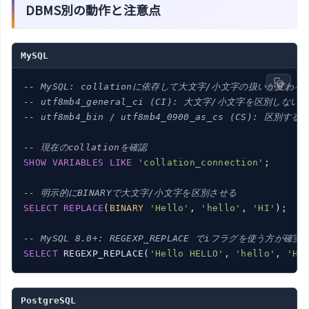
DBMS別の動作と注意点
MySQL
-- MySQL: collationに依存して大文字/小文字の扱いが変わる
-- utf8mb4_general_ci (CI): 大文字/小文字を区別しない
-- utf8mb4_bin / utf8mb4_0900_as_cs (CS): 区別する
-- 現在のcollationを確認
SHOW
VARIABLES
LIKE
'collation_connection'
;

-- 明示的にBINARYで大文字/小文字を区別させる
SELECT
REPLACE
(
BINARY
'Hello'
, 
'hello'
, 
'HI'
);   
-- MySQL 8.0+: REGEXP_REPLACE でiフラグを使う方が確実
SELECT
 REGEXP_REPLACE(
'Hello HELLO'
, 
'hello'
, 
'HI
PostgreSQL