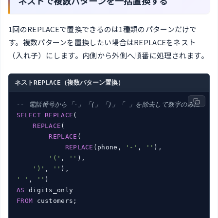
ネストで複数パターンを一括置換する
1回のREPLACEで置換できるのは1種類のパターンだけで
す。複数パターンを置換したい場合はREPLACEをネスト
（入れ子）にします。内側から外側へ順番に処理されます。
ネストREPLACE（複数パターン置換）
-- 電話番号から「-」「(」「)」「 」を除去して数字のみに
SELECT
REPLACE
(

REPLACE
(

REPLACE
(

REPLACE
(phone, 
'-'
, 
''
),

'('
, 
''
),

')'
, 
''
' '
, 
''
AS
FROM
 customers;
