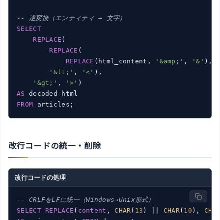
-- 逆変換（エンティティ → 文字）
SELECT
REPLACE
(

REPLACE
(

REPLACE
(html_content, 
'&amp;'
, 
'&'
),

'&lt;'
, 
'<'
),

'&gt;'
, 
'>'
AS
FROM
改行コードの統一・削除
改行コードの処理
-- CRLFをLFに統一（Windows→Unix形式）
SELECT
REPLACE
(
content
, 
CHAR
(
13
) || 
CHAR
(
10
), 
CHA