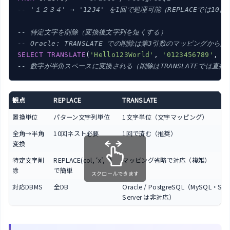
-- '１２３４' → '1234' を1回で処理可能（REPLACEでは10
-- 特定文字を削除（変換後文字列を短くする）
-- Oracle: TRANSLATE での削除は第3引数のマッピングか
SELECT
TRANSLATE
(
'Hello123World'
, 
'0123456789'
, 
'
-- 数字が半角スペースに変換される（削除はTRANSLATEでは直接
観点
REPLACE
TRANSLATE
置換単位
パターン文字列単位
1文字単位（文字マッピング）
全角→半角
10回ネスト必要
1回で済む（推奨）
変換
特定文字削
REPLACE(col, ‘x’, ”)
マッピング省略で対応（複雑）
除
で簡単
スクロールできます
対応DBMS
全DB
Oracle / PostgreSQL（MySQL・SQ
Server は非対応）