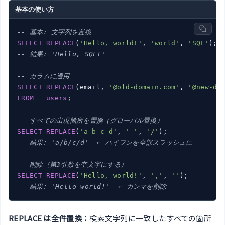
基本の使い方
-- 基本: 文字列を置換
SELECT
REPLACE
(
'Hello, world!'
, 
'world'
, 
'SQL'
-- 結果: 'Hello, SQL!'
-- カラムに適用
SELECT
REPLACE
(email, 
'@old-domain.com'
, 
'@new-do
FROM
users
;

-- すべての出現箇所を置換（グローバル置換）
SELECT
REPLACE
(
'a-b-c-d'
, 
'-'
, 
'/'
-- 結果: 'a/b/c/d'  ← ハイフンを全部スラッシュに
-- 削除（第3引数を空文字にする）
SELECT
REPLACE
(
'Hello, world!'
, 
','
, 
''
-- 結果: 'Hello world!'  ← カンマを削除
REPLACE は全件置換：
検索文字列に一致したすべての箇所