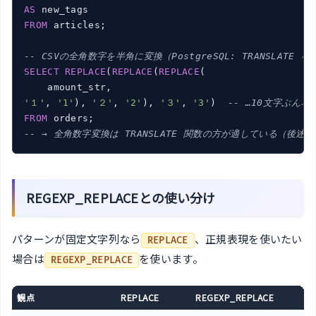
AS
FROM
 articles;

-- CSVの全角数字を半角に変換（PostgreSQL: TRANSLATE
SELECT
REPLACE
(
REPLACE
(
REPLACE
(

'１'
, 
'1'
), 
'２'
, 
'2'
), 
'３'
, 
'3'
)  
-- …10文字ぶん
FROM
-- → 全角数字変換は TRANSLATE 関数の方が適している（後述）
REGEXP_REPLACEとの使い分け
パターンが固定文字列なら
、正規表現を使いたい
REPLACE
場合は
を使います。
REGEXP_REPLACE
観点
REPLACE
REGEXP_REPLACE