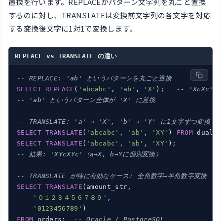
置換を行います。REPLACEがパターン文字列を丸ごと置換
するのに対し、TRANSLATEは変換前文字列の各文字を対応
する変換後文字に1対1で変換します。
REPLACE vs TRANSLATE の違い
-- REPLACE: 'ab' というパターンを丸ごと置換
SELECT
REPLACE
(
'abcabc'
, 
'ab'
, 
'X'
);   
-- 'XcXc'
-- 'ab' というパターン全体が 'X' に置換
-- TRANSLATE: 'a' → 'X', 'b' → 'Y' に1文字ずつ変換
SELECT
TRANSLATE
(
'abcabc'
, 
'ab'
, 
'XY'
) 
FROM
 dual;
SELECT
TRANSLATE
(
'abcabc'
, 
'ab'
, 
'XY'
);          
-- 結果: 'XYcXYc'（a→X, b→Yに個別変換）
-- TRANSLATE が特に有効なケース: 全角数字→半角数字変換
SELECT
TRANSLATE
(amount_str,

'０１２３４５６７８９'
,

'0123456789'
FROM
 orders;  
-- Oracle / PostgreSQL