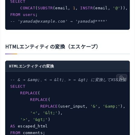
SELECT
CONCAT
(
SUBSTR
(email, 
1
, 
INSTR
(email, 
'@'
)), 
'
FROM
users
-- 'yamada@example.com' → 'yamada@****'
HTMLエンティティの変換（エスケープ）
HTMLエンティティの変換
-- & → &amp;、< → &lt;、> → &gt; に変換してXSS対策
SELECT
REPLACE
(

REPLACE
(

REPLACE
(user_input, 
'&'
, 
'&amp;'
),

'<'
, 
'&lt;'
),

'>'
, 
'&gt;'
AS
FROM
 comments;
