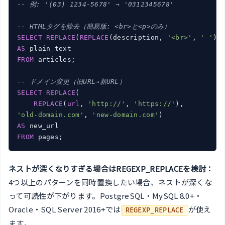
-- 例: '(03) 1234-5678' → '0312345678'
-- HTMLタグを除去（簡易版: <br>と<p>のみ）
SELECT
REPLACE
(
REPLACE
(description, 
'<br>'
, 
' '
),
AS
FROM
 articles;

-- ドメイン変更（旧URL→新URL）
SELECT
REPLACE
(

REPLACE
(
url
, 
'http://'
, 
'https://'
'old-domain.com'
, 
'new-domain.com'
AS
FROM
ネストが深くなりすぎる場合はREGEXP_REPLACEを検討：
4つ以上のパターンを同時置換したい場合、ネストが深くな
って可読性が下がります。PostgreSQL・MySQL 8.0+・
Oracle・SQL Server 2016+では
が使え
REGEXP_REPLACE
ます。