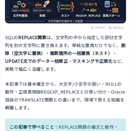
2024.05.07
2026.05.11
SQLの
REPLACE関数
は、文字列の中から指定した部分文字
列を別の文字列に置き換えます。単純な置換だけでなく、
削
除（空文字に置換）
・
複数箇所の一括置換（ネスト）
・
UPDATE文でのデータ一括修正
・
マスキングや正規化
など、
実務で幅広く活躍します。
本記事では基本構文から、大文字/小文字の扱い・NULLの
動作・正規表現版REGEXP_REPLACEとの使い分け・Oracle
独自のTRANSLATE関数との違いまで、現場で使える知識を
網羅します。
この記事で学べること：
REPLACE関数の構文と動作・