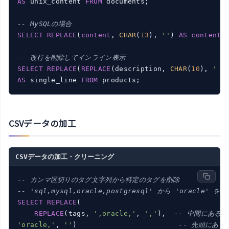
AS
 unix_content 
FROM
 documents;

-- MySQLの場合
SELECT
REPLACE
(
content
, 
CHAR
(
13
), 
''
) 
AS
content
-- 改行を削除してインライン表示
SELECT
REPLACE
(
REPLACE
(description, 
CHAR
(
10
), 
' '
AS
 single_line 
FROM
CSVデータの加工
CSVデータの加工・クリーニング
-- カンマ区切りのタグ文字列から特定のタグを削除
-- 'sql,mysql,oracle,postgresql' から 'oracle' を
SELECT
REPLACE
(

REPLACE
(tags, 
',oracle,'
, 
','
),  
-- 中間にある場
'oracle,'
, 
''
)                        
-- 先頭にある