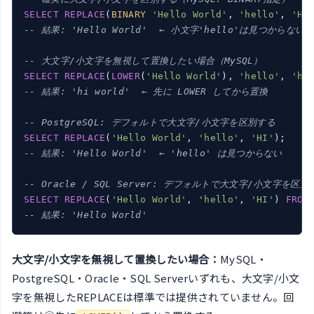
SELECT
REPLACE
(
BINARY
'Hello World'
, 
'hello'
, 
'HI
-- 結果: 'Hello World'  ← 小文字'hello'は見つからない
-- 大文字/小文字を無視して置換したい場合（MySQL）
SELECT
REPLACE
(
LOWER
(
'Hello World'
), 
'hello'
, 
'hi
-- 結果: 'hi world'  ← 先に LOWER してから置換
-- PostgreSQL: デフォルトで大文字/小文字を区別する
SELECT
REPLACE
(
'Hello World'
, 
'hello'
, 
'HI'
-- 結果: 'Hello World'  ← 'hello' は見つからない
-- Oracle / SQL Server: デフォルトで大文字/小文字を区別
SELECT
REPLACE
(
'Hello World'
, 
'hello'
, 
'HI'
) 
FROM
-- 結果: 'Hello World'
大文字/小文字を無視して置換したい場合：
MySQL・
PostgreSQL・Oracle・SQL Serverいずれも、大文字/小文
字を無視したREPLACEは標準では提供されていません。回