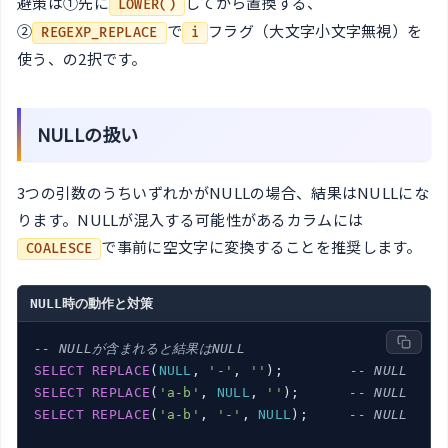
避策は①先に
してから置換する、
LOWER()
②
で
フラグ（大文字小文字無視）を
REGEXP_REPLACE
i
使う、の2択です。
NULLの扱い
3つの引数のうちいずれかがNULLの場合、結果はNULLにな
ります。NULLが混入する可能性があるカラムには
で事前に空文字に変換することを推奨します。
COALESCE
NULL時の動作と対策
-- NULLが含まれると結果はNULL
SELECT
REPLACE
(
NULL
, 
'-'
, 
''
);        
-- NULL
SELECT
REPLACE
(
'a-b'
, 
NULL
, 
''
);      
-- NULL
SELECT
REPLACE
(
'a-b'
, 
'-'
, 
NULL
);     
-- NULL