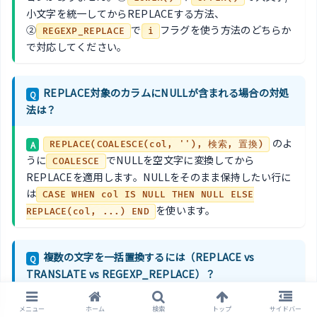
小文字を統一してからREPLACEする方法、
②
で
フラグを使う方法のどちらか
REGEXP_REPLACE
i
で対応してください。
REPLACE対象のカラムにNULLが含まれる場合の対処
Q
法は？
のよ
A
REPLACE(COALESCE(col, ''), 検索, 置換)
うに
でNULLを空文字に変換してから
COALESCE
REPLACEを適用します。NULLをそのまま保持したい行に
は
CASE WHEN col IS NULL THEN NULL ELSE
を使います。
REPLACE(col, ...) END
複数の文字を一括置換するには（REPLACE vs
Q
TRANSLATE vs REGEXP_REPLACE）？
・
パターンが少なく固定（3個以下）
: REPLACE をネ
A
メニュー
ホーム
検索
トップ
サイドバー