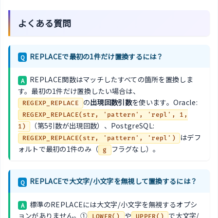
よくある質問
REPLACEで最初の1件だけ置換するには？
Q
REPLACE関数はマッチしたすべての箇所を置換しま
A
す。最初の1件だけ置換したい場合は、
の
出現回数引数
を使います。Oracle:
REGEXP_REPLACE
REGEXP_REPLACE(str, 'pattern', 'repl', 1,
（第5引数が出現回数）、PostgreSQL:
1)
はデフ
REGEXP_REPLACE(str, 'pattern', 'repl')
ォルトで最初の1件のみ（
フラグなし）。
g
REPLACEで大文字/小文字を無視して置換するには？
Q
標準のREPLACEには大文字/小文字を無視するオプシ
A
ョンがありません。①
や
で大文字/
LOWER()
UPPER()