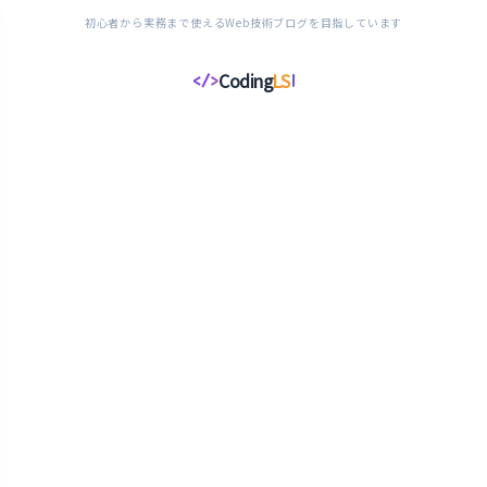
初心者から実務まで使えるWeb技術ブログを目指しています
Coding
LS
</>
コ
ー
デ
ィ
ン
グ
ラ
イ
フ
ス
タ
イ
ル