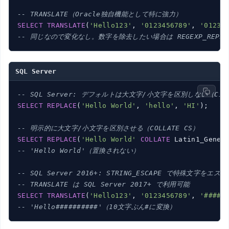
-- TRANSLATE（Oracle独自機能として特に強力）
SELECT
TRANSLATE
(
'Hello123'
, 
'0123456789'
, 
'01234
-- 同じなので変化なし。数字を除去したい場合は REGEXP_REPLA
SQL Server
-- SQL Server: デフォルトは大文字/小文字を区別しない（CI c
SELECT
REPLACE
(
'Hello World'
, 
'hello'
, 
'HI'
);   
-
-- 明示的に大文字/小文字を区別させる（COLLATE CS）
SELECT
REPLACE
(
'Hello World'
COLLATE
 Latin1_Gener
-- 'Hello World'（置換されない）
-- SQL Server 2016+: STRING_ESCAPE で特殊文字をエス
-- TRANSLATE は SQL Server 2017+ で利用可能
SELECT
TRANSLATE
(
'Hello123'
, 
'0123456789'
, 
'#####
-- 'Hello##########'（10文字ぶん#に変換）