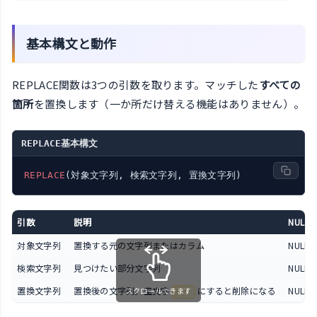
基本構文と動作
REPLACE関数は3つの引数を取ります。マッチした
すべての
箇所
を置換します（一か所だけ替える機能はありません）。
REPLACE基本構文
REPLACE
引数
説明
NULL
対象文字列
置換する元の文字列またはカラム
NULL
検索文字列
見つけたい部分文字列
NULL
置換文字列
置換後の文字列。空文字
にすると削除になる
NULL
スクロールできます
''