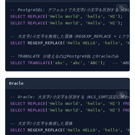
-- PostgreSQL: デフォルトで大文字/小文字を区別する（COLL
SELECT
REPLACE
(
'Hello World'
, 
'hello'
, 
'HI'
);   
-
SELECT
REPLACE
(
'Hello World'
, 
'Hello'
, 
'HI'
);   
-
-- 大文字/小文字を無視した置換（REGEXP_REPLACE + iフラグ
SELECT
 REGEXP_REPLACE(
'Hello HELLO'
, 
'hello'
, 
'HI
-- TRANSLATE が使えるのはPostgreSQLとOracleのみ
SELECT
TRANSLATE
(
'abc'
, 
'abc'
, 
'ABC'
);   
-- 'ABC'
Oracle
-- Oracle: 大文字/小文字を区別する（NLS_SORT設定に関わらず
SELECT
REPLACE
(
'Hello World'
, 
'hello'
, 
'HI'
) 
FROM
SELECT
REPLACE
(
'Hello World'
, 
'Hello'
, 
'HI'
) 
FROM
-- 大文字/小文字を無視した置換
SELECT
 REGEXP_REPLACE(
'Hello HELLO'
, 
'hello'
, 
'HI