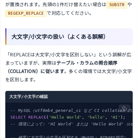
が置換されます。先頭の1件だけ替えたい場合は
や
SUBSTR
で対応してください。
REGEXP_REPLACE
大文字/小文字の扱い（よくある誤解）
「REPLACEは大文字/小文字を区別しない」という誤解が広
まっていますが、実際は
テーブル・カラムの照合順序
（COLLATION）に従います
。多くの環境では大文字/小文字
を区別します。
大文字/小文字の確認
-- MySQL（utf8mb4_general_ci など CI collation 
SELECT
REPLACE
(
'Hello World'
, 
'hello'
, 
'HI'
-- 環境によって: 'HI World' または 'Hello World'（col
-- 確実に大文字/小文字を区別する（MySQL: BINARY指定）