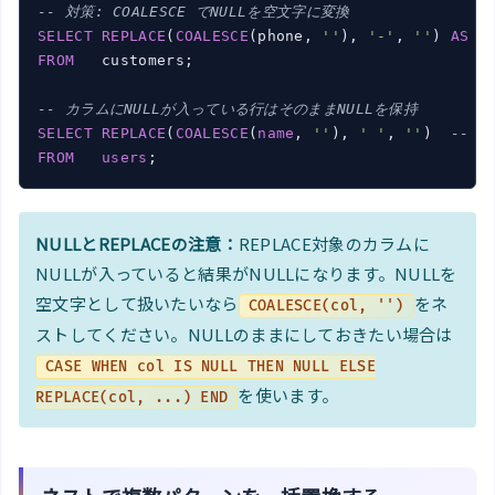
-- 対策: COALESCE でNULLを空文字に変換
SELECT
REPLACE
(
COALESCE
(phone, 
''
), 
'-'
, 
''
) 
AS
FROM
   customers;

-- カラムにNULLが入っている行はそのままNULLを保持
SELECT
REPLACE
(
COALESCE
(
name
, 
''
), 
' '
, 
''
)  
-- n
FROM
users
NULLとREPLACEの注意：
REPLACE対象のカラムに
NULLが入っていると結果がNULLになります。NULLを
空文字として扱いたいなら
をネ
COALESCE(col, '')
ストしてください。NULLのままにしておきたい場合は
CASE WHEN col IS NULL THEN NULL ELSE
を使います。
REPLACE(col, ...) END