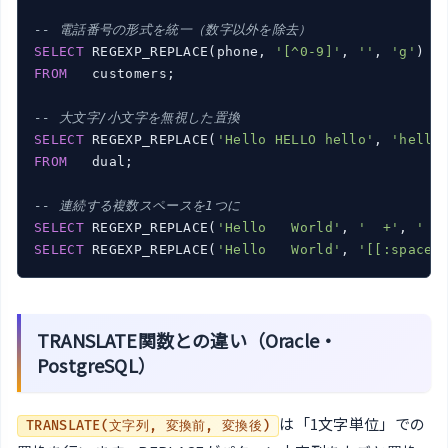
-- 電話番号の形式を統一（数字以外を除去）
SELECT
 REGEXP_REPLACE(phone, 
'[^0-9]'
, 
''
, 
'g'
)  
FROM
   customers;

-- 大文字/小文字を無視した置換
SELECT
 REGEXP_REPLACE(
'Hello HELLO hello'
, 
'hello
FROM
   dual;

-- 連続する複数スペースを1つに
SELECT
 REGEXP_REPLACE(
'Hello   World'
, 
'  +'
, 
' '
SELECT
 REGEXP_REPLACE(
'Hello   World'
, 
'[[:space:
TRANSLATE関数との違い（Oracle・
PostgreSQL）
は「1文字単位」での
TRANSLATE(文字列, 変換前, 変換後)