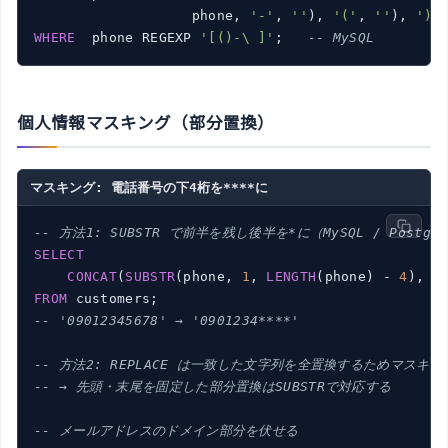
                   phone, 
'-'
, 
''
), 
'('
, 
''
), 
')'
WHERE
  phone REGEXP 
'[()-\ ]'
;   
-- MySQL
個人情報マスキング（部分置換）
マスキング: 電話番号の下4桁を****に
-- 方法1: SUBSTR で前半を残し後半を*に（MySQL / Postgre
SELECT
CONCAT
(
SUBSTR
(phone, 
1
, 
LENGTH
(phone) - 
4
), 
'
FROM
-- '09012345678' → '0901234****'
-- 方法2: REPLACE は一致した文字列を全置換するためマスキ
-- → 先頭・末尾を固定した部分置換はSUBSTRで対応する
-- メールアドレスのドメイン部分を伏せる