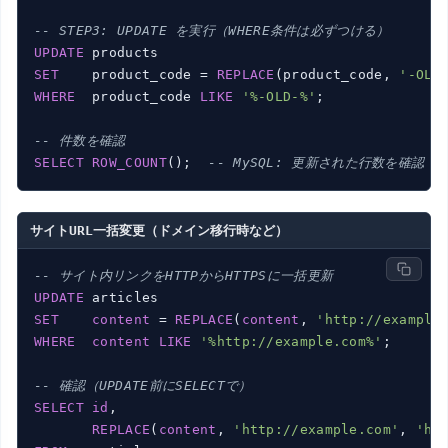
-- STEP3: UPDATE を実行（WHERE条件は必ずつける）
UPDATE
SET
    product_code = 
REPLACE
(product_code, 
'-OLD
WHERE
  product_code 
LIKE
'%-OLD-%'
;

-- 件数を確認
SELECT
ROW_COUNT
();  
-- MySQL: 更新された行数を確認
サイトURL一括変更（ドメイン移行時など）
-- サイト内リンクをHTTPからHTTPSに一括更新
UPDATE
SET
content
 = 
REPLACE
(
content
, 
'http://example
WHERE
content
LIKE
'%http://example.com%'
;

-- 確認（UPDATE前にSELECTで）
SELECT
id
,

REPLACE
(
content
, 
'http://example.com'
, 
'ht