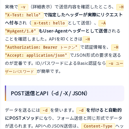
実機で
（詳細表示）で送信内容を確認したところ、
-v
-H
で指定したヘッダーが実際にリクエスト
"X-Test: hello"
へ付与
され（
として送信）、
x-test: hello
-A
もUser-Agentヘッダーとして送信
される
"MyAgent/1.0"
ことを確認しました。APIを叩くときは
-H
で認証情報を、
"Authorization: Bearer トークン"
-H
でJSON形式の要求を送る
"Accept: application/json"
のが定番です。ID/パスワードによるBasic認証なら
-u ユー
が簡単です。
ザー:パスワード
POST送信とAPI（-d / -X / JSON）
データを送るには
を使います。
を付けると自動的
-d
-d
にPOSTメソッド
になり、フォーム送信と同じ形式でデータ
が送られます。APIへのJSON送信は、
ヘッ
Content-Type