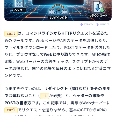
2026.07.04
2026.07.09
は、
コマンドラインからHTTPリクエストを送る
た
curl
めのツールです。WebページやAPIのデータを取得したり、
ファイルをダウンロードしたり、POSTでデータを送信した
りと、
ブラウザなしでWebとやり取り
できます。APIの動作
確認、Webサーバーの応答チェック、スクリプトからのデ
ータ取得など、開発の現場で毎日のように使われる定番コマ
ンドです。
つまずきやすいのは、
リダイレクト（301など）をそのまま
では追わない
こと（
が必要）と、
ヘッダーの確認や
-L
POSTの書き方
です。この記事では、実際のWebサーバーに
でリクエストを送りながら、基本のGETからAPIの
curl