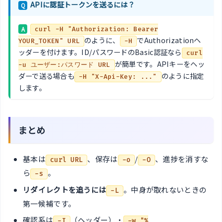
APIに認証トークンを送るには？
Q
A
curl -H "Authorization: Bearer
のように、
でAuthorizationヘ
YOUR_TOKEN" URL
-H
ッダーを付けます。ID/パスワードのBasic認証なら
curl
が簡単です。APIキーをヘッ
-u ユーザー:パスワード URL
ダーで送る場合も
のように指定
-H "X-Api-Key: ..."
します。
まとめ
基本は
、保存は
/
、進捗を消すな
curl URL
-o
-O
ら
。
-s
リダイレクトを追うには
。中身が取れないときの
-L
第一候補です。
確認系は
（ヘッダー）・
-I
-w "%