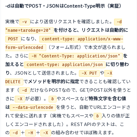
-dは自動でPOST・JSONはContent-Type明示（実証）
実機で
により送信リクエストを確認しました。
-v
-d
を付けると、リクエストは自動的に
"name=taro&age=20"
になり、
POST
content-type: application/x-www-
（フォーム形式）で本文が送られまし
form-urlencoded
た。さらに
を
-H "Content-Type: application/json"
加えると
に切り替わ
content-type: application/json
り
、JSONとして送信されました。
や
-X PUT
-X
で
メソッドを明示的に指定
できることも確認してい
DELETE
ます（
だけならPOSTなので、GET/POST以外を使うと
-d
きに
が必要）。
やスペースなど
特殊文字を含む値
-X
&
は
を使うと、自動でURLエンコードさ
--data-urlencode
れて安全に送れます（実機でもスペースや
入りの値が正
&
しくエンコードされました）。REST APIのテストは、こ
の
＋
＋
の組み合わせでほぼ賄えます。
-d
-H
-X