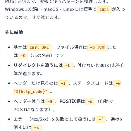
POST送信まで、実務で使うパターンを整理します。
Windows 10以降・macOS・Linuxには標準で
が入っ
curl
ているので、すぐ試せます。
先に結論
基本は
。ファイル保存は
また
curl URL
-o 名前
は
（元の名前）です。
-O
リダイレクトを追うには
。付けないと301の応答自
-L
体が返ります。
ヘッダーだけ見るのは
、ステータスコードは
-I
-w
。
"%{http_code}"
ヘッダー付与は
、
POST送信は
（自動で
-H
-d
POSTになります）。
エラー（4xx/5xx）を失敗として扱うには
、進捗を
-f
消すには
。
-s