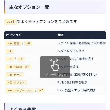
主なオプション一覧
でよく使うオプションをまとめます。
curl
オプション
働き
/
ファイル保存（名前指定 / 元の名前）
-o 名前
-O
リダイレクトを追う
-L
/
ヘッダーのみ / 進捗を消す
-I
-s
ヘッダーを追加
-H "名前: 値"
POST送信（自動でPOSTに）
スクロールできます
-d データ
PUT/DELETE等を明示
-X メソッド
/
Basic認証 / エラー時に失敗
-u ユーザー:パス
-f
よくある失敗