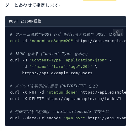
ダーとあわせて指定します。
POST とJSON送信
# フォーム形式でPOST（-d を付けると自動で POST になる）
curl
 -d 
"name=taro&age=20"
 https://api.example.com
# JSON を送る（Content-Type を明示）
curl -H 
"Content-Type: application/json"
 \

     -d 
'{"name":"taro","age":20}'
 \

     https://api.example.com/users

# メソッドを明示的に指定（PUT/DELETE など）
curl -X PUT -d 
"status=done"
 https://api.example.c
curl -X DELETE https://api.example.com/tasks/1

# 特殊文字を含む値は --data-urlencode で安全に
curl --data-urlencode 
"q=a b&c"
 https://api.examp