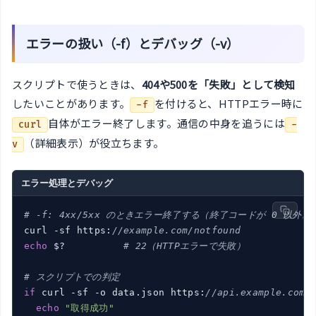
エラーの扱い（-f）とデバッグ（-v）
スクリプトで使うときは、
404や500を「失敗」として検知
したいことがあります。
を付けると、HTTPエラー時に
-f
自体がエラー終了します。通信の中身を追うには
curl
-
（詳細表示）が役立ちます。
v
エラー処理とデバッグ
# -f: 4xx/5xx のときエラー終了する（終了コードが 0 以外に
curl -sf https:
//example.com/notfound
echo
 $?          
# 22（HTTPエラーで失敗）
# スクリプトでの判定
if
 curl -sf -o data.json https:
//api.example.com/
echo
"取得成功"