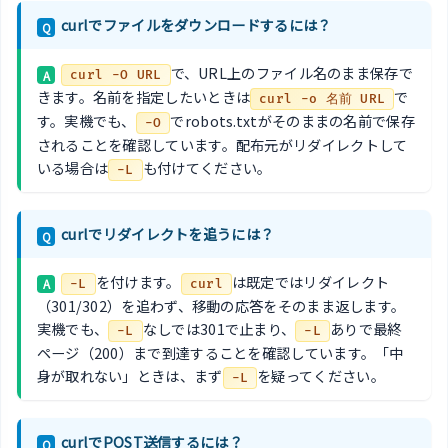
curlでファイルをダウンロードするには？
Q
で、URL上のファイル名のまま保存で
A
curl -O URL
きます。名前を指定したいときは
で
curl -o 名前 URL
す。実機でも、
でrobots.txtがそのままの名前で保存
-O
されることを確認しています。配布元がリダイレクトして
いる場合は
も付けてください。
-L
curlでリダイレクトを追うには？
Q
を付けます。
は既定ではリダイレクト
A
-L
curl
（301/302）を追わず、移動の応答をそのまま返します。
実機でも、
なしでは301で止まり、
ありで最終
-L
-L
ページ（200）まで到達することを確認しています。「中
身が取れない」ときは、まず
を疑ってください。
-L
curlでPOST送信するには？
Q