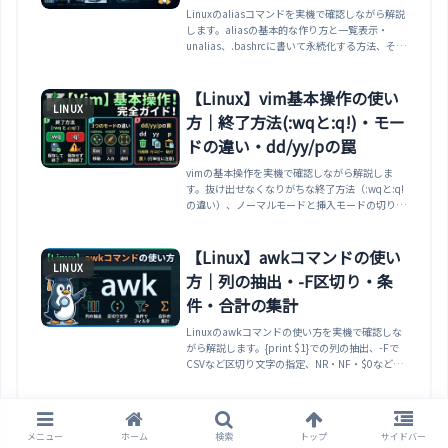
Linuxのaliasコマンドを実機で確認しながら解説
します。aliasの基本的な作り方と一覧表示・
unalias、.bashrcに書いて永続化する方法、そし
てシェルスクリプトの中ではaliasが展開されず
「command not found」になる罠（同じスクリ
プト内で定義しても効かないこと）、
【Linux】vim基本操作の使い
LINUX
\command・command commandでの一時的な
方｜終了方法(:wqと:q!)・モー
バイパス、typeでの判別まで整理します。
ドの違い・dd/yy/pの罠
vimの基本操作を実機で確認しながら解説しま
す。抜け出せなくなりがちな終了方法（:wqと:q!
の違い）、ノーマルモードと挿入モードの切り替
え、dd（行削除）・yy/p（コピー貼り付け）・
dw/x（部分削除）・検索置換（:%s）・u（アン
ドゥ）といった必須操作を、実際に動かして整理
【Linux】awkコマンドの使い
LINUX
します。
方｜列の抽出・-F区切り・条
件・合計の集計
Linuxのawkコマンドの使い方を実機で確認しな
がら解説します。{print $1}での列の抽出、-Fで
CSVなど区切り文字の指定、NR・NF・$0などの
組み込み変数、$2>=30のような条件や/パター
ン/での行の絞り込み、ENDを使った合計の集
計、printfでの整形まで整理します。
【Linux】リダイレクトとパイ
LINUX
プの使い方｜>・>>・2>&1の
メニュー
ホーム
検索
トップ
サイドバー