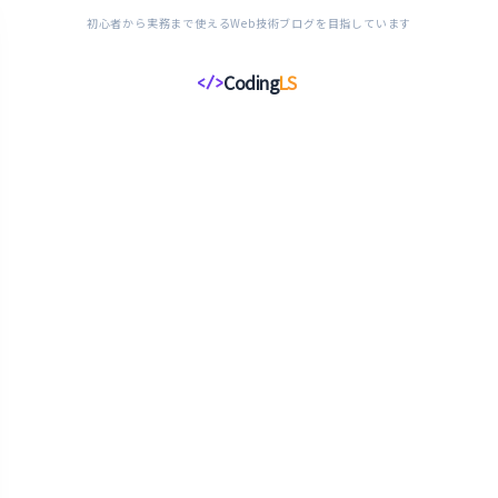
初心者から実務まで使えるWeb技術ブログを目指しています
Coding
LS
</>
コ
ー
デ
ィ
ン
グ
ラ
イ
フ
ス
タ
イ
ル