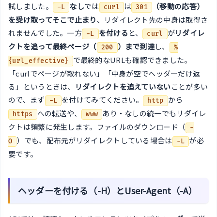
試しました。
なし
では
は
（移動の応答）
-L
curl
301
を受け取ってそこで止まり
、リダイレクト先の中身は取得さ
れませんでした。一方
を付ける
と、
が
リダイレ
-L
curl
クトを追って最終ページ（
）まで到達
し、
200
%
で最終的なURLも確認できました。
{url_effective}
「curlでページが取れない」「中身が空でヘッダーだけ返
る」というときは、
リダイレクトを追えていない
ことが多い
ので、まず
を付けてみてください。
から
-L
http
への転送や、
あり・なしの統一でもリダイレ
https
www
クトは頻繁に発生します。ファイルのダウンロード（
-
）でも、配布元がリダイレクトしている場合は
が必
O
-L
要です。
ヘッダーを付ける（-H）とUser-Agent（-A）