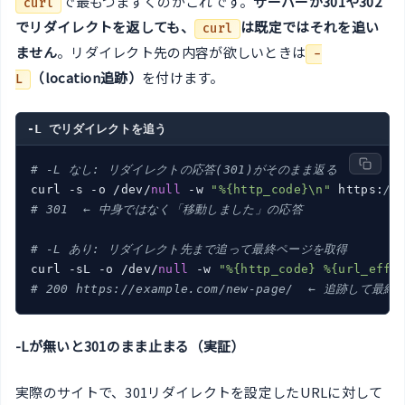
で最もつまずくのがこれです。
サーバーが301や302
curl
でリダイレクトを返しても、
は既定ではそれを追い
curl
ません
。リダイレクト先の内容が欲しいときは
-
（location追跡）
を付けます。
L
-L でリダイレクトを追う
# -L なし: リダイレクトの応答(301)がそのまま返る
curl -s -o /dev/
null
 -w 
"%{http_code}\n"
 https:
//
# 301  ← 中身ではなく「移動しました」の応答
# -L あり: リダイレクト先まで追って最終ページを取得
curl -sL -o /dev/
null
 -w 
"%{http_code} %{url_effe
# 200 https://example.com/new-page/  ← 追跡して最終
-Lが無いと301のまま止まる（実証）
実際のサイトで、301リダイレクトを設定したURLに対して