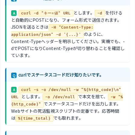
とします。
を付ける
A
curl -d "キー=値" URL
-d
と自動的にPOSTになり、フォーム形式で送信されます。
JSONを送るときは
-H "Content-Type:
のように、
application/json" -d '{...}'
Content-Typeヘッダーを明示してください。実機でも、-
dでPOSTになりContent-Typeが切り替わることを確認し
ています。
curlでステータスコードだけ知りたいです。
Q
A
curl -s -o /dev/null -w "%{http_code}\n"
とします。
で本文を捨て、
URL
-o /dev/null
-w "%
でステータスコードだけを出力します。
{http_code}"
Webサイトの死活監視スクリプトの定番です。応答時間
は
でも取れます。
%{time_total}