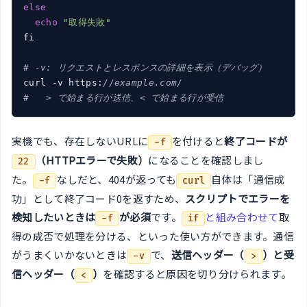
else
echo
"取得失敗"
fi

# -v: リクエストとレスポンスの詳細を表示（デバッグ）
curl -v https:
//example.com/
#   > で始まる行が送信、< で始まる行が受信
実機でも、存在しないURLに
を付けると
終了コードが
-f
（HTTPエラーで失敗）
になることを確認しまし
22
た。
なしだと、404が返っても
自体は「通信成
-f
curl
功」として終了コード0を返すため、
スクリプトでエラーを
検知したいときは
が必須
です。
と組み合わせて
取
-f
if
得の成否で処理を分ける、といった使い方ができます。通信
がうまくいかないときは
で、
送信ヘッダー（
）と受
-v
>
信ヘッダー（
）
を確認すると原因を切り分けられます。
<