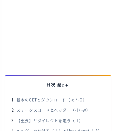
目次
基本のGETとダウンロード（-o / -O）
ステータスコードとヘッダー（-I / -w）
【重要】リダイレクトを追う（-L）
ヘッダーを付ける（-H）とUser-Agent（-A）