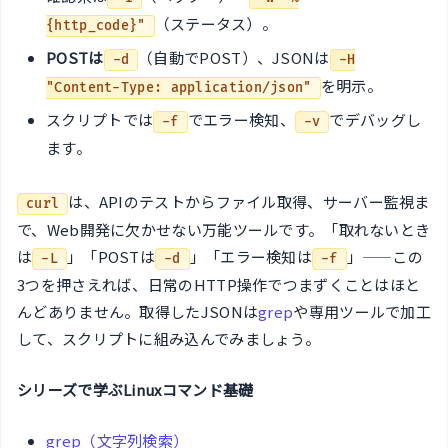
（ステータス）。
{http_code}"
POSTは
（自動でPOST）、JSONは
-d
-H
を明示。
"Content-Type: application/json"
スクリプトでは
でエラー検知、
でデバッグし
-f
-v
ます。
は、APIのテストからファイル取得、サーバー監視ま
curl
で、Web開発に欠かせない万能ツールです。「取れないとき
は
」「POSTは
」「エラー検知は
」——この
-L
-d
-f
3つを押さえれば、日常のHTTP操作でつまずくことはほと
んどありません。取得したJSONは
grep
や専用ツールで加工
して、スクリプトに組み込んでみましょう。
シリーズで学ぶLinuxコマンド基礎
grep（文字列検索）