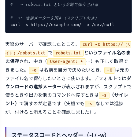
#   → robots.txt という名前で保存される
# -s: 進捗メーターを消す（スクリプト向き）
curl -s https://example.com/ -o /dev/null
実際のサーバーで確認したところ、
curl -O https://（サ
で
というファイル名のま
イト）/robots.txt
robots.txt
ま保存
され、中身（
…）も正しく取得で
User-agent: *
きました。
は名前を自分で決めたいとき、
は元の
-o
-O
ファイル名で保存したいときに使います。デフォルトでは
ダ
ウンロードの進捗メーター
が表示されますが、スクリプトで
使うときや出力を他のコマンドへ渡すときは
（サイレ
-s
ント）
で消すのが定番です（実機でも
なしでは進捗
-s
が、付けると消えることを確認しました）。
ステータスコードとヘッダー（-I / -w）