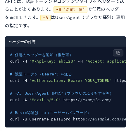
APIでは、認証トークンやコンテンツタイプを
ヘッダー
で送
ることがよくあります。
で任意のヘッダー
-H "名前: 値"
を追加できます。
はUser-Agent（ブラウザ種別）専用
-A
の指定です。
ヘッダーの付与
# 任意のヘッダーを追加（複数可）
curl -H 
"X-Api-Key: abc123"
 -H 
"Accept: applicati
# 認証トークン（Bearer）を送る
curl -H 
"Authorization: Bearer YOUR_TOKEN"
 https:
# -A: User-Agent を指定（ブラウザのふりをする等）
curl -A 
"Mozilla/5.0"
 https:
//example.com/
# Basic認証は -u（ユーザー:パスワード）
curl -u username:password https:
//example.com/sec