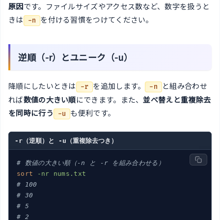
原因
です。ファイルサイズやアクセス数など、数字を扱うと
きは
を付ける習慣をつけてください。
-n
逆順（-r）とユニーク（-u）
降順にしたいときは
を追加します。
と組み合わせ
-r
-n
れば
数値の大きい順
にできます。また、
並べ替えと重複除去
を同時に行う
も便利です。
-u
-r（逆順）と -u（重複除去つき）
# 数値の大きい順（-n と -r を組み合わせる）
sort
-nr nums.txt
# 100
# 30
# 5
# 2