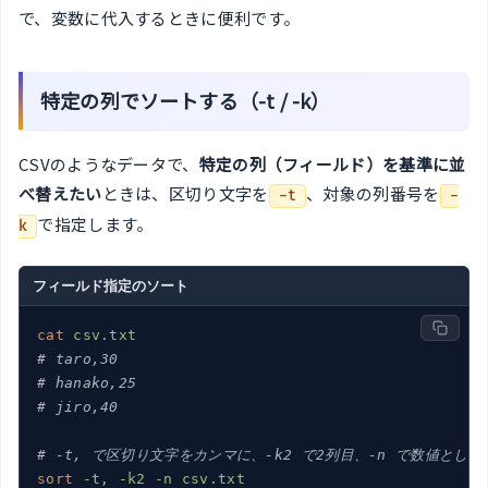
で、変数に代入するときに便利です。
特定の列でソートする（-t / -k）
CSVのようなデータで、
特定の列（フィールド）を基準に並
べ替えたい
ときは、区切り文字を
、対象の列番号を
-t
-
で指定します。
k
フィールド指定のソート
cat
csv.txt
# taro,30
# hanako,25
# jiro,40
# -t, で区切り文字をカンマに、-k2 で2列目、-n で数値として
sort
-t, -k2 -n csv.txt