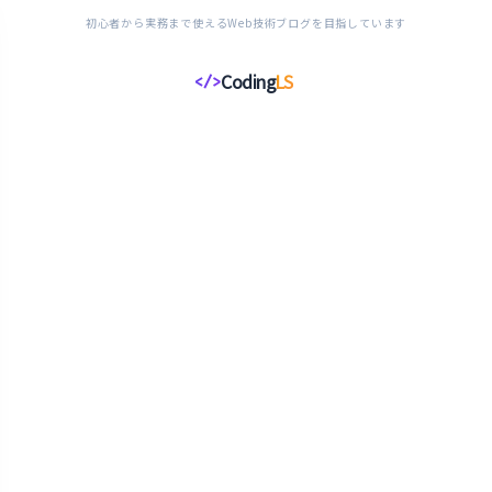
初心者から実務まで使えるWeb技術ブログを目指しています
Coding
LS
</>
コ
ー
デ
ィ
ン
グ
ラ
イ
フ
ス
タ
イ
ル