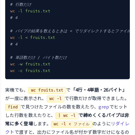
# 行数だけ
wc
-l fruits.txt
# 4
# パイプの結果を数えるときは < でリダイレクトするとファイル
wc
-l < fruits.txt
# 4
# 単語数だけ / バイト数だけ
wc
-w fruits.txt
wc
-c fruits.txt
実機でも、
で
「4行・4単語・26バイト」
wc fruits.txt
が一度に表示され、
で行数だけが取得できました。
wc -l
で見つけたファイルの数を数えたり、
grep
でヒット
find
した行数を数えたりと、
で締めくくるパイプは非
| wc -l
常に多く登場
します。
のように
リダイレ
wc -l < ファイル
クト
で渡すと、出力にファイル名が付かず数字だけになるの