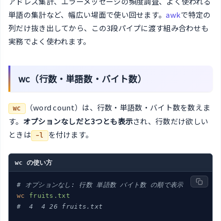
アドレス集計、エラーメッセージの頻度調査、よく使われる
単語の集計など、幅広い場面で使い回せます。
awk
で特定の
列だけ抜き出してから、この3段パイプに渡す組み合わせも
実務でよく使われます。
wc（行数・単語数・バイト数）
（word count）は、行数・単語数・バイト数を数えま
wc
す。
オプションなしだと3つとも表示
され、行数だけ欲しい
ときは
を付けます。
-l
wc の使い方
# オプションなし: 行数 単語数 バイト数 の順で表示
wc
fruits.txt
#  4  4 26 fruits.txt