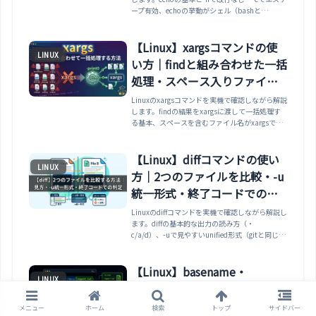
ープ有効、echoの挙動がシェル（bashと
sh/dash）で変わりecho -eが移植性に欠ける罠、
printfが改行を自動で付けないこと、%s・%d・
%fの書式指定、ゼロ埋めや桁揃え、1つの書式を
【Linux】xargsコマンドの使
LINUX
複数の引数に繰り返し適用する動きまで整理しま
い方｜findと組み合わせた一括
す。
処理・スペース入りファイル
名の罠と-print0
Linuxのxargsコマンドを実機で確認しながら解説
します。findの結果をxargsに渡して一括処理す
る基本、スペースを含むファイル名がxargsで2つ
の引数に分割されてしまう罠と、find -print0と
xargs -0で正しく扱う方法、-Iプレースホルダで
の複雑なコマンド組み立て、入力が空のときはコ
【Linux】diffコマンドの使い
LINUX
マンド自体が実行されない仕様まで整理します。
方｜2つのファイルを比較・-u
統一形式・終了コードでの判
定
Linuxのdiffコマンドを実機で確認しながら解説し
ます。diffの基本的な出力の読み方（・
c/a/d）、-uで見やすいunified形式（gitと同じ見
た目）にする方法、-qで差分の有無だけ確認する
方法、-iでの大文字小文字無視、-rでのディレク
トリ再帰比較、スクリプトで使うための終了コー
【Linux】basename・
LINUX
ド（0/1/2）の意味まで整理します。
dirnameの使い方｜パスから
ファイル名/ディレクトリを取
メニュー
ホーム
検索
トップ
サイドバー