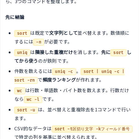
ら、3つのコマンドを整理します。
先に結論
は既定で
文字列として
並べ替えます。数値順に
sort
するには
が必要です。
-n
は
隣接した重複だけ
を消します。
先に
し
uniq
sort
てから使う
のが鉄則です。
件数を数えるには
。
uniq -c
sort | uniq -c |
で
頻度ランキング
が作れます。
sort -rn
は行数・単語数・バイト数を数えます。行数だけ
wc
なら
です。
wc -l
は、並べ替えと重複除去を1コマンドで行い
sort -u
ます。
CSV的なデータは
sort -t区切り文字 -kフィールド番号
で特定の列を基準に並べ替えられます。