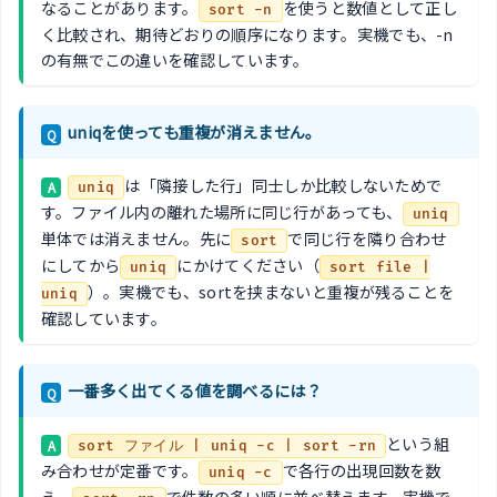
なることがあります。
を使うと数値として正し
sort -n
く比較され、期待どおりの順序になります。実機でも、-n
の有無でこの違いを確認しています。
uniqを使っても重複が消えません。
Q
は「隣接した行」同士しか比較しないためで
A
uniq
す。ファイル内の離れた場所に同じ行があっても、
uniq
単体では消えません。先に
で同じ行を隣り合わせ
sort
にしてから
にかけてください（
uniq
sort file |
）。実機でも、sortを挟まないと重複が残ることを
uniq
確認しています。
一番多く出てくる値を調べるには？
Q
という組
A
sort ファイル | uniq -c | sort -rn
み合わせが定番です。
で各行の出現回数を数
uniq -c
え、
で件数の多い順に並べ替えます。実機で