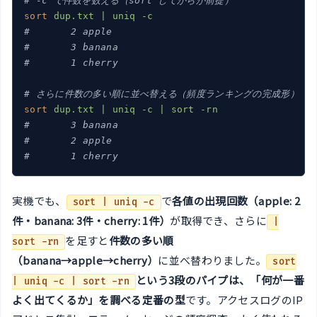
# -c で件数を数える（sort してからが前提）
sort
dup.txt | uniq -c
#       2 apple
#       3 banana
#       1 cherry
# さらに件数の多い順に並べ替える（頻度ランキングの完成形）
sort
dup.txt | uniq -c | sort -rn
#       3 banana
#       2 apple
#       1 cherry
実機でも、
で
各値の出現回数（apple: 2
sort | uniq -c
件・banana: 3件・cherry: 1件）
が取得でき、さらに
|
を足すと
件数の多い順
sort -rn
（banana→apple→cherry）
に並べ替わりました。
sort
という3段のパイプは、「何が一番
| uniq -c | sort -rn
よく出てくるか」を調べる定番の型
です。アクセスログのIP