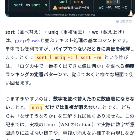
2026.07.05
sort
（並べ替え）・
uniq
（重複除去）・
wc
（数え上げ）
は、
grep
や
awk
と並ぶテキスト処理の基本コマンドです。
単体でも便利ですが、
パイプでつないだときに真価を発揮
し
ます。とくに
という並び
sort | uniq -c | sort -rn
は、「ログの中で一番多く出てきた値は何か」を調べる
頻度
ランキングの定番パターン
で、覚えておくと様々な場面で使
い回せます。
つまずきやすいのは、
数字を並べ替えたのに数値順にならな
い
ことと、
だけでは重複が消えない
ことです。どち
uniq
らも「なぜそうなるか」を理解すれば怖くありません。この
記事では、実機のLinux（WSLのDebian）で実際に数字が意
図通りに並ばない様子や、重複が消えない様子を再現しなが