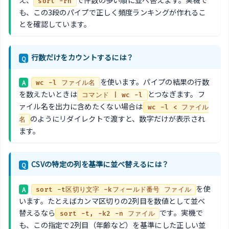
sort -rn
も、この3段のパイプで正しく頻度ランキングが作れるこ
とを確認しています。
行数だけをカウントするには？
Q
を使います。パイプの結果の行数
A
wc -l ファイル名
を数えたいときは
とつなぎます。フ
コマンド | wc -l
ァイル名を出力に含めたくない場合は
wc -l < ファイル
のようにリダイレクトで渡すと、数字だけが表示され
名
ます。
CSVの特定の列を基準に並べ替えるには？
Q
を使
A
sort -t区切り文字 -kフィールド番号 ファイル
います。たとえばカンマ区切りの2列目を数値として並べ
替えるなら
です。実機で
sort -t, -k2 -n ファイル
も、この指定で2列目（年齢など）を基準にした正しい並