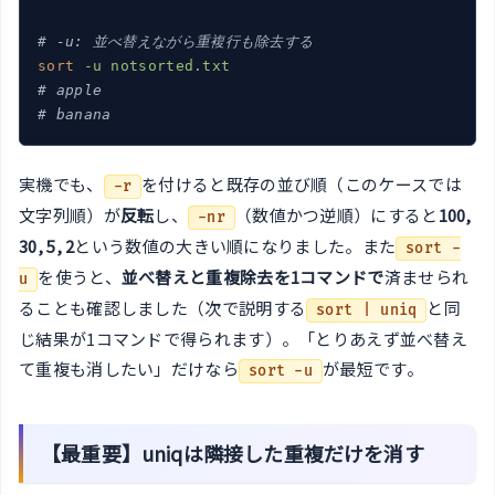
# -u: 並べ替えながら重複行も除去する
sort
-u notsorted.txt
# apple
# banana
実機でも、
を付けると既存の並び順（このケースでは
-r
文字列順）が
反転
し、
（数値かつ逆順）にすると
100,
-nr
30, 5, 2
という数値の大きい順になりました。また
sort -
を使うと、
並べ替えと重複除去を1コマンドで
済ませられ
u
ることも確認しました（次で説明する
と同
sort | uniq
じ結果が1コマンドで得られます）。「とりあえず並べ替え
て重複も消したい」だけなら
が最短です。
sort -u
【最重要】uniqは隣接した重複だけを消す