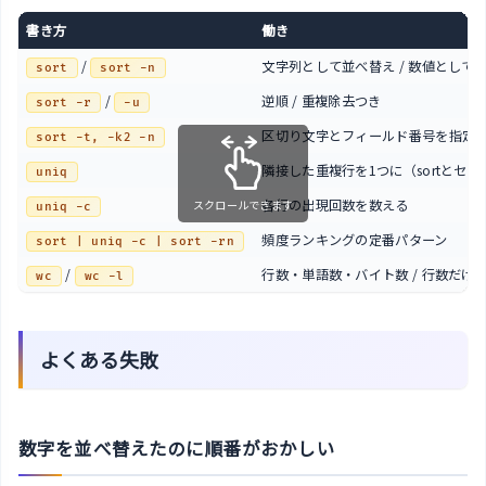
書き方
働き
/
文字列として並べ替え / 数値として
sort
sort -n
/
逆順 / 重複除去つき
sort -r
-u
区切り文字とフィールド番号を指定
sort -t, -k2 -n
隣接した重複行を1つに（sortとセッ
uniq
各行の出現回数を数える
スクロールできます
uniq -c
頻度ランキングの定番パターン
sort | uniq -c | sort -rn
/
行数・単語数・バイト数 / 行数だけ
wc
wc -l
よくある失敗
数字を並べ替えたのに順番がおかしい