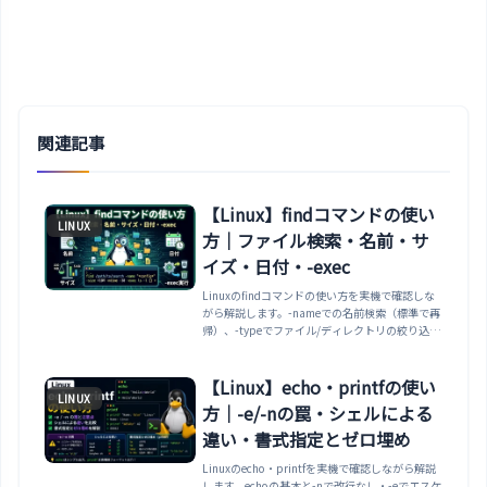
関連記事
【Linux】findコマンドの使い
LINUX
方｜ファイル検索・名前・サ
イズ・日付・-exec
Linuxのfindコマンドの使い方を実機で確認しな
がら解説します。-nameでの名前検索（標準で再
帰）、-typeでファイル/ディレクトリの絞り込
み、-inameでの大文字小文字無視、-sizeや-
mtimeでのサイズ・更新日の指定、-execやxargs
で見つけたファイルに処理する方法、-deleteの
【Linux】echo・printfの使い
LINUX
注意点まで整理します。
方｜-e/-nの罠・シェルによる
違い・書式指定とゼロ埋め
Linuxのecho・printfを実機で確認しながら解説
します。echoの基本と-nで改行なし・-eでエスケ