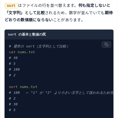
はファイルの行を並べ替えます。
何も指定しないと
sort
「文字列」として比較
されるため、数字が並んでいても
期待
どおりの数値順にならない
ことがあります。
sort の基本と数値の罠
# 通常の sort（文字列として比較）
cat
nums.txt
# 30
# 5
# 100
# 2
sort
nums.txt
# 100   ← "1" が "2" より小さい文字として扱われるため先
# 2
# 30
# 5