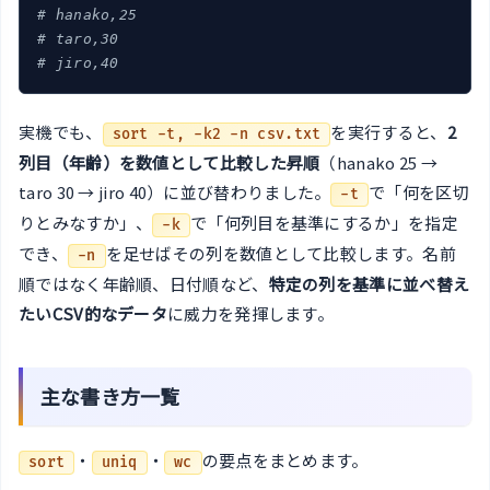
# hanako,25
# taro,30
# jiro,40
実機でも、
を実行すると、
2
sort -t, -k2 -n csv.txt
列目（年齢）を数値として比較した昇順
（hanako 25 →
taro 30 → jiro 40）に並び替わりました。
で「何を区切
-t
りとみなすか」、
で「何列目を基準にするか」を指定
-k
でき、
を足せばその列を数値として比較します。名前
-n
順ではなく年齢順、日付順など、
特定の列を基準に並べ替え
たいCSV的なデータ
に威力を発揮します。
主な書き方一覧
・
・
の要点をまとめます。
sort
uniq
wc