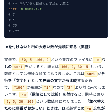
# -n を付けると数値として正しく並ぶ
sort
-n nums.txt
# 2
# 5
# 30
# 100
-nを付けないと桁の大きい数が先頭に来る（実証）
実機で、
という並びのファイルに
な
30, 5, 100, 2
-n
しの
をかけると、結果は
という、
sort
100, 2, 30, 5
数値としては奇妙な順序になりました。これは
が
各
sort
行を「文字列」として先頭の文字から比較
するため
で、
は先頭が
なので
より前に来てしま
"100"
"1"
"2"
います。
（数値として比較）を付ける
と、期待どおり
-n
という数値順になりました。
「並べ替え
2, 5, 30, 100
たのに順番がおかしい」ときは、ほぼ必ずこの
忘れが
-n