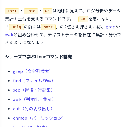
・
・
は地味に見えて、ログ分析やデータ
sort
uniq
wc
集計の土台を支えるコマンドです。「
を忘れない」
-n
「
の前には
」の2点さえ押さえれば、
grep
や
uniq
sort
awk
と組み合わせて、テキストデータを自在に集計・分析で
きるようになります。
シリーズで学ぶLinuxコマンド基礎
grep（文字列検索）
find（ファイル検索）
sed（置換・行編集）
awk（列抽出・集計）
cut（列の切り出し）
chmod（パーミッション）