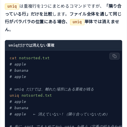
は重複行を1つにまとめるコマンドですが、
「隣り合
uniq
っている行」だけを比較
します。
ファイル全体を通して同じ
行がバラバラの位置にある場合、
単体では消えませ
uniq
ん
。
uniqだけでは消えない重複
cat
notsorted.txt
# apple
# banana
# apple
# uniq だけでは、離れた場所にある重複が残る
uniq
notsorted.txt
# apple
# banana
# apple   ← 消えていない！（隣り合っていないため）
# 先に sort でまとめてから uniq を使う（定番の組み合わせ）