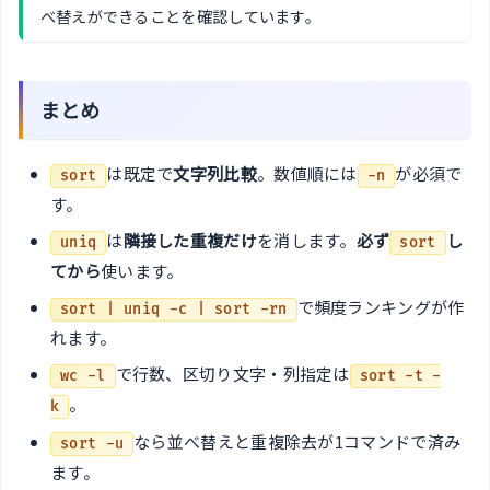
べ替えができることを確認しています。
まとめ
は既定で
文字列比較
。数値順には
が必須で
sort
-n
す。
は
隣接した重複だけ
を消します。
必ず
し
uniq
sort
てから
使います。
で頻度ランキングが作
sort | uniq -c | sort -rn
れます。
で行数、区切り文字・列指定は
wc -l
sort -t -
。
k
なら並べ替えと重複除去が1コマンドで済み
sort -u
ます。