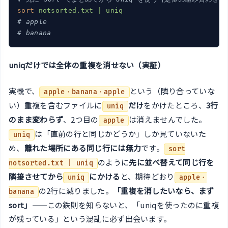
sort
notsorted.txt | uniq
# apple
# banana
uniqだけでは全体の重複を消せない（実証）
実機で、
という（隣り合っていな
apple・banana・apple
い）重複を含むファイルに
だけ
をかけたところ、
3行
uniq
のまま変わらず
、2つ目の
は消えませんでした。
apple
は「直前の行と同じかどうか」しか見ていないた
uniq
め、
離れた場所にある同じ行には無力
です。
sort
のように
先に並べ替えて同じ行を
notsorted.txt | uniq
隣接させてから
にかける
と、期待どおり
uniq
apple・
の2行に減りました。
「重複を消したいなら、まず
banana
sort」
——この鉄則を知らないと、「uniqを使ったのに重複
が残っている」という混乱に必ず出会います。