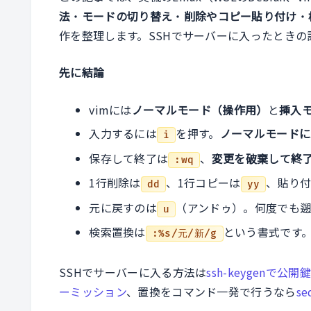
法
・
モードの切り替え
・
削除やコピー貼り付け
・
作を整理します。SSHでサーバーに入ったとき
先に結論
vimには
ノーマルモード（操作用）
と
挿入
入力するには
を押す。
ノーマルモードに
i
保存して終了は
、
変更を破棄して終
:wq
1行削除は
、1行コピーは
、貼り
dd
yy
元に戻すのは
（アンドゥ）。何度でも遡
u
検索置換は
という書式です
:%s/元/新/g
SSHでサーバーに入る方法は
ssh-keygenで
ーミッション
、置換をコマンド一発で行うなら
s