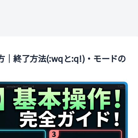
ル
方｜終了方法(:wqと:q!)・モードの