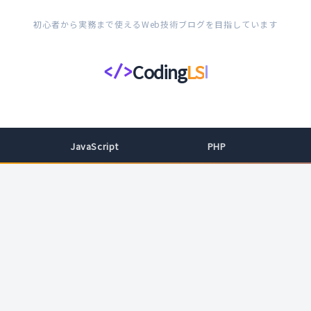
初心者から実務まで使えるWeb技術ブログを目指しています
Coding
LS
</>
コ
ー
デ
ィ
JavaScript
PHP
ン
グ
ラ
イ
フ
ス
タ
イ