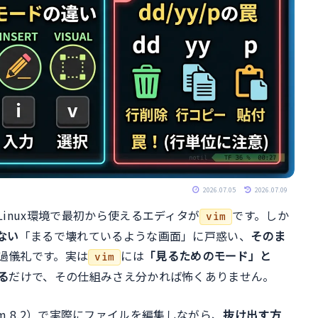
2026.07.05
2026.07.09
inux環境で最初から使えるエディタが
です。しか
vim
ない
「まるで壊れているような画面」に戸惑い、
そのま
過儀礼です。実は
には
「見るためのモード」と
vim
る
だけで、その仕組みさえ分かれば怖くありません。
Vim 8.2）で実際にファイルを編集しながら、
抜け出す方