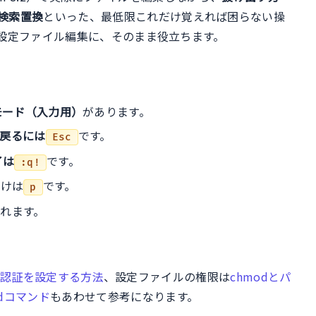
検索置換
といった、最低限これだけ覚えれば困らない操
の設定ファイル編集に、そのまま役立ちます。
モード（入力用）
があります。
戻るには
です。
Esc
了は
です。
:q!
付けは
です。
p
れます。
。
公開鍵認証を設定する方法
、設定ファイルの権限は
chmodとパ
edコマンド
もあわせて参考になります。