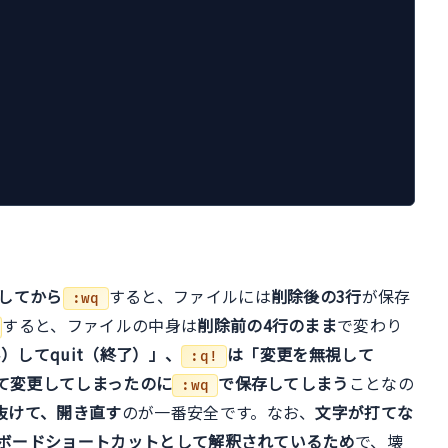
除してから
すると、ファイルには
削除後の3行
が保存
:wq
すると、ファイルの中身は
削除前の4行のまま
で変わり
み）してquit（終了）」、
は「変更を無視して
:q!
て変更してしまったのに
で保存してしまう
ことなの
:wq
抜けて、開き直す
のが一番安全です。なお、
文字が打てな
ボードショートカットとして解釈されているため
で、壊