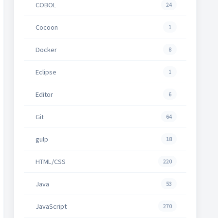
COBOL
24
Cocoon
1
Docker
8
Eclipse
1
Editor
6
Git
64
gulp
18
HTML/CSS
220
Java
53
JavaScript
270