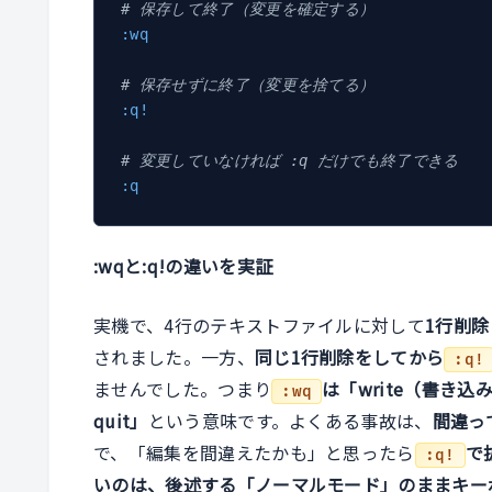
# 保存して終了（変更を確定する）
:wq
# 保存せずに終了（変更を捨てる）
:q!
# 変更していなければ :q だけでも終了できる
:q
:wqと:q!の違いを実証
実機で、4行のテキストファイルに対して
1行削
されました。一方、
同じ1行削除をしてから
:q!
ませんでした。つまり
は「write（書き込
:wq
quit」
という意味です。よくある事故は、
間違っ
で、「編集を間違えたかも」と思ったら
で
:q!
いのは、後述する「ノーマルモード」のままキー