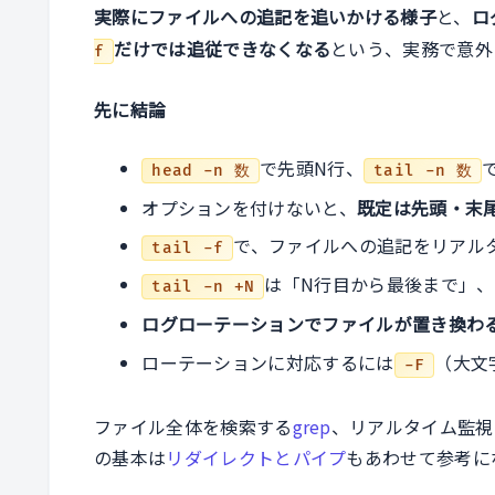
実際にファイルへの追記を追いかける様子
と、
ロ
だけでは追従できなくなる
という、実務で意外
f
先に結論
で先頭N行、
head -n 数
tail -n 数
オプションを付けないと、
既定は先頭・末尾
で、ファイルへの追記をリアル
tail -f
は「N行目から最後まで」、
tail -n +N
ログローテーションでファイルが置き換わ
ローテーションに対応するには
（大文
-F
ファイル全体を検索する
grep
、リアルタイム監視
の基本は
リダイレクトとパイプ
もあわせて参考に