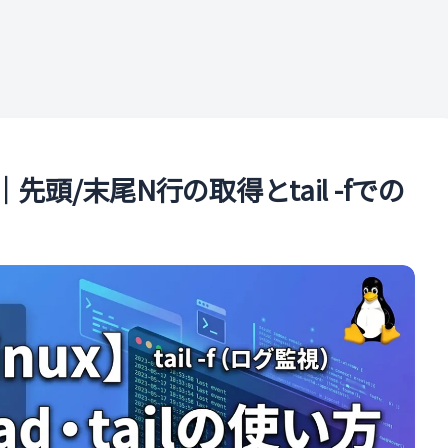
ル
方｜先頭/末尾N行の取得とtail -fでの