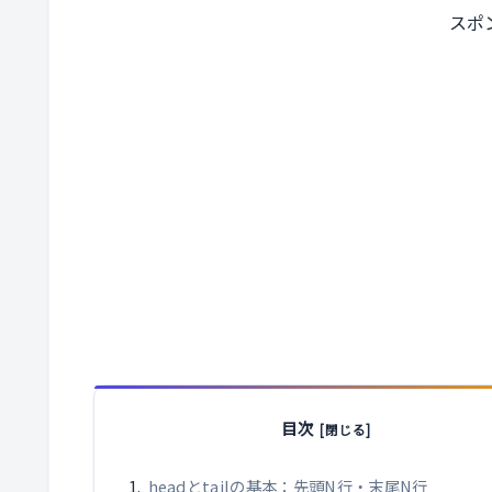
スポ
目次
headとtailの基本：先頭N行・末尾N行