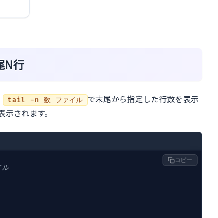
尾N行
、
で末尾から指定した行数を表示
tail -n 数 ファイル
表示されます。
コピー
イル