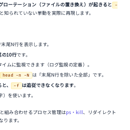
グローテーション（ファイルの置き換え）が起きると
-
と知られていない挙動を実際に再現します。
で末尾N行を表示します。
の10行
です。
タイムに監視できます（ログ監視の定番）。
は「末尾N行を除いた全部」です。
head -n -N
ると、
は追従できなくなります
。
-f
字）を使います。
と組み合わせるプロセス管理は
ps・kill
、リダイレクト
なります。