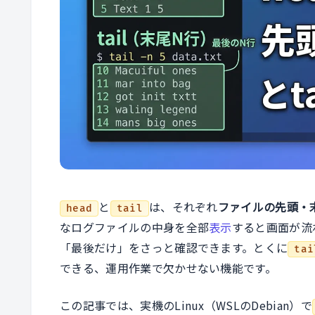
と
は、それぞれ
ファイルの先頭・
head
tail
なログファイルの中身を全部
表示
すると画面が流
「最後だけ」をさっと確認できます。とくに
tai
できる、運用作業で欠かせない機能です。
この記事では、実機のLinux（WSLのDebian）で