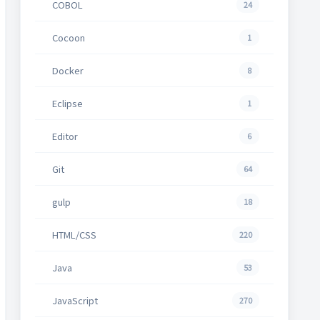
COBOL
24
Cocoon
1
Docker
8
Eclipse
1
Editor
6
Git
64
gulp
18
HTML/CSS
220
Java
53
JavaScript
270