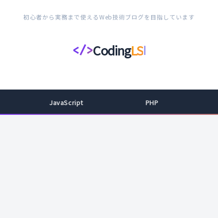
初心者から実務まで使えるWeb技術ブログを目指しています
Coding
LS
</>
コ
ー
デ
ィ
JavaScript
PHP
ン
グ
ラ
イ
フ
ス
タ
イ