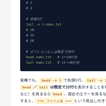
# 2
# 3
# 末尾3行
tail
-n
3
nums.txt
# 18
# 19
# 20
# オプションなしは既定で10行
head
nums.txt
# 1〜10行目
tail
nums.txt
# 11〜20行目
実機でも、
で先頭3行、
head -n 3
tail -n 
／
は既定で10行
を表示することを
head
tail
など）を見るなら
、直近のエラーを見る
head
すると、
という見出し付き
==> ファイル名 <==