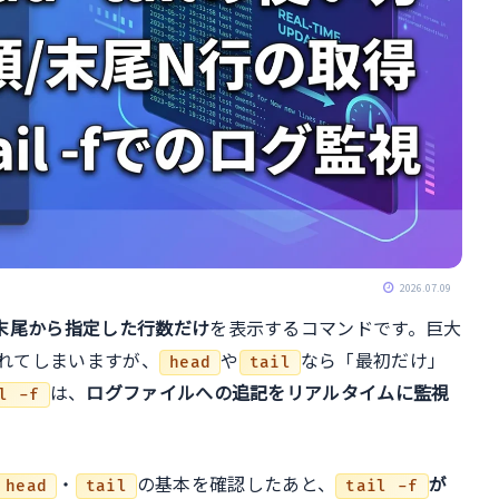
2026.07.09
末尾から指定した行数だけ
を表示するコマンドです。巨大
れてしまいますが、
や
なら「最初だけ」
head
tail
は、
ログファイルへの追記をリアルタイムに監視
l -f
・
の基本を確認したあと、
が
head
tail
tail -f