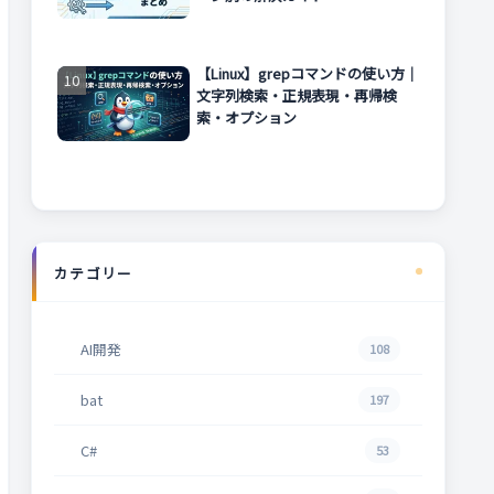
【Linux】grepコマンドの使い方｜
文字列検索・正規表現・再帰検
索・オプション
カテゴリー
AI開発
108
bat
197
C#
53