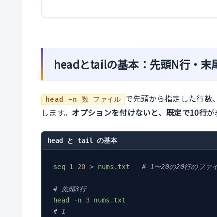
headとtailの基本：先頭N行・末
で先頭から指定した行数
head -n 数 ファイル
します。
オプションを付けないと、既定で10行
が
head と tail の基本
seq
1
20
>
nums.txt
# 1〜20の20行のファ
# 先頭3行
head
-n
3
nums.txt
# 1